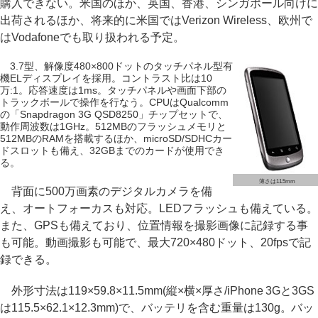
購入できない。米国のほか、英国、香港、シンガポール向けに
出荷されるほか、将来的に米国ではVerizon Wireless、欧州で
はVodafoneでも取り扱われる予定。
3.7型、解像度480×800ドットのタッチパネル型有
機ELディスプレイを採用。コントラスト比は10
万:1。応答速度は1ms。タッチパネルや画面下部の
トラックボールで操作を行なう。CPUはQualcomm
の「Snapdragon 3G QSD8250」チップセットで、
動作周波数は1GHz。512MBのフラッシュメモリと
512MBのRAMを搭載するほか、microSD/SDHCカー
ドスロットも備え、32GBまでのカードが使用でき
る。
薄さは11.5mm
背面に500万画素のデジタルカメラを備
え、オートフォーカスも対応。LEDフラッシュも備えている。
また、GPSも備えており、位置情報を撮影画像に記録する事
も可能。動画撮影も可能で、最大720×480ドット、20fpsで記
録できる。
外形寸法は119×59.8×11.5mm(縦×横×厚さ/iPhone 3Gと3GS
は115.5×62.1×12.3mm)で、バッテリを含む重量は130g。バッ