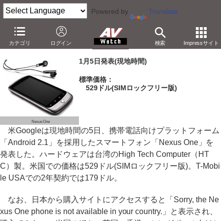
Powered by
Translate
米Google、スマートフォン「Nexus One」を発表
カテゴリ
ログイン
検索
Impressサイト
－3.7型有機EL。動画撮影やBluetoothにも対応
1月5日発表(現地時間)
標準価格：
529ドル(SIMロックフリー版)
Nexus One
米Googleは現地時間の5日、携帯電話向けプラットフォーム
「Android 2.1」を採用したスマートフォン「Nexus One」を
発表した。ハードウェアは台湾のHigh Tech Computer（HT
C）製。米国での価格は529ドル(SIMロックフリー版)。T-Mobi
le USAでの2年契約では179ドル。
なお、日本から購入サイトにアクセスすると「Sorry, the Ne
xus One phone is not available in your country.」と表示され、