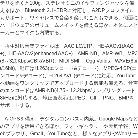
テリを除くと100g。ステレオミニのイヤフォンジャックを備
えるほか、Bluetooth 2.1+EDRに対応し、A2DPプロファイル
もサポート。ワイヤレスで音楽を楽しむこともできる。側面に
ハードウェアのボリュームスイッチを備えるほか、本体にスピ
ーカーとマイクも内蔵する。
再生対応音楽ファイルは、AAC LC/LTP、HE-AACv1(AAC
+)、HE-AACv2(enhanced AAC+)、AMR-NB、AMR-WB、MP3
(8～320Kbps/CBR/VBR)、MIDI SMF、Ogg Vorbis、WAVE(8bi
t/16bit)。動画はH.263(エンコード&デコード)、MPEG-4 SP(エ
ンコード&デコード)、H.264 AVC(デコード)に対応。YouTube
へ動画をワンクリップでアップロードする機能も備える。音声
のエンコードはAMR-NB(4.75～12.2kbps/サンプリングレート
8kHz)に対応する。静止画表示はJPEG、GIF、PNG、BMPを
サポートする。
A-GPSを備え、デジタルコンパスも内蔵。Google Mapsなど
のアプリを活用できるほか、フォトギャラリーや天気予報、W
ebブラウザ、Gmail、YouTubeなど、様々なアプリやWebサー