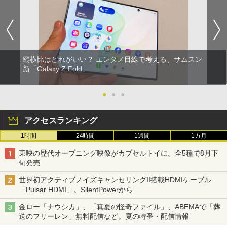
縦横比はどれがいい？ エンタメ目線で考える、サムスン
新「Galaxy Z Fold」
●
●
●
アクセスランキング
1時間
24時間
1週間
1カ月
東映の歴代オープニング映像がカプセルトイに。全5種で8月下
旬発売
世界初アクティブノイズキャンセリングII搭載HDMIケーブル
「Pulsar HDMI」。SilentPowerから
金ロー「ナウシカ」、「真夏の怪奇ファイル」、ABEMAで「葬
送のフリーレン」無料配信など。夏の特番・配信情報