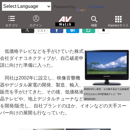
Powered by
Translate
低価格テレビのダイナコネクティブが自己破産へ
カテゴリ
ログイン
検索
Impressサイト
リスト
低価格テレビなどを手がけていた株式
会社ダイナコネクティブが、自己破産申
請に向けた準備に入った。
同社は2002年に設立し、映像音響機
器やデジタル家電の開発、製造、輸入、
2009年8月に発売、その後不具合で点検修理
販売を手がけてきた。その後、低価格液
が行なわれた18.5型液晶テレビ「DY-
晶テレビや、地上デジタルチューナなど
185SDK200」
を開発/販売し、自社ブランドのほか、イオンなどの大手スー
パー向けの展開も行なっていた。