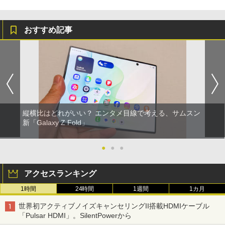
おすすめ記事
縦横比はどれがいい？ エンタメ目線で考える、サムスン
新「Galaxy Z Fold」
●
●
●
アクセスランキング
1時間
24時間
1週間
1カ月
世界初アクティブノイズキャンセリングII搭載HDMIケーブル
「Pulsar HDMI」。SilentPowerから