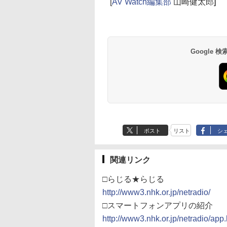
[
AV Watch編集部
山崎健太郎
]
Google
ポスト
リスト
シ
関連リンク
□らじる★らじる
http://www3.nhk.or.jp/netradio/
□スマートフォンアプリの紹介
http://www3.nhk.or.jp/netradio/app.