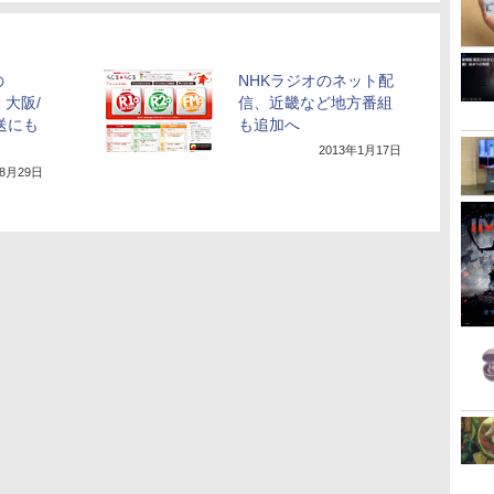
の
NHKラジオのネット配
、大阪/
信、近畿など地方番組
送にも
も追加へ
2013年1月17日
年8月29日