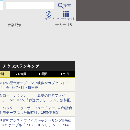
ログイン
Impress サイト
全カテゴリ
音楽配信
アクセスランキング
時間
24時間
1週間
1カ月
東映の歴代オープニング映像がカプセルトイ
に。全5種で8月下旬発売
金ロー「ナウシカ」、「真夏の怪奇ファイ
ル」、ABEMAで「葬送のフリーレン」無料配信
など。夏の特番・配信情報
「バック・トゥ・ザ・フューチャー」の時計台
をモチーフにした腕時計。1985本限定
世界初アクティブノイズキャンセリングII搭載
HDMIケーブル「Pulsar HDMI」。SilentPower
から