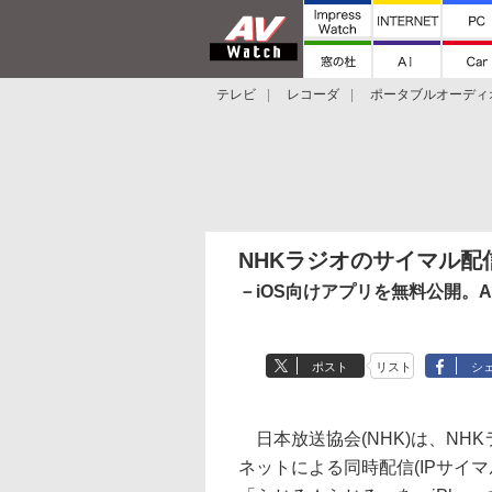
テレビ
レコーダ
ポータブルオーディ
スマートスピーカー
デジカメ
プロジ
NHKラジオのサイマル配信
－iOS向けアプリを無料公開。An
ポスト
リスト
シ
日本放送協会(NHK)は、NH
ネットによる同時配信(IPサイ