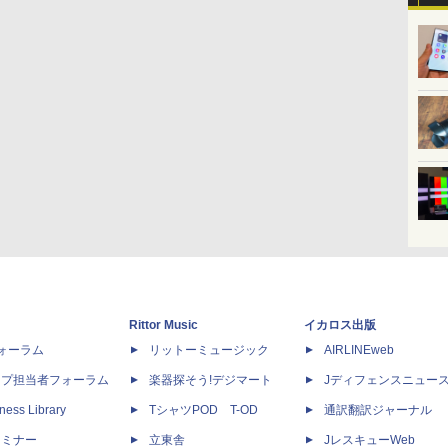
Rittor Music
イカロス出版
dフォーラム
リットーミュージック
AIRLINEweb
ップ担当者フォーラム
楽器探そう!デジマート
Jディフェンスニュー
ness Library
TシャツPOD T-OD
通訳翻訳ジャーナル
セミナー
立東舎
JレスキューWeb