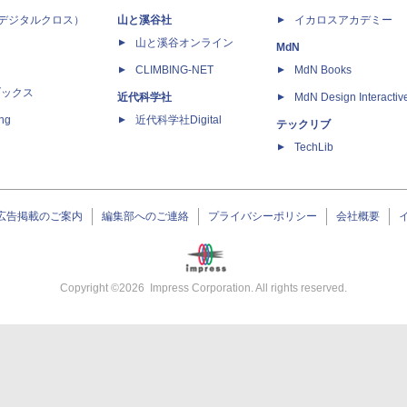
 X（デジタルクロス）
山と溪谷社
イカロスアカデミー
山と溪谷オンライン
MdN
CLIMBING-NET
MdN Books
ブックス
近代科学社
MdN Design Interactiv
ing
近代科学社Digital
テックリブ
TechLib
広告掲載のご案内
編集部へのご連絡
プライバシーポリシー
会社概要
Copyright ©
2026
Impress Corporation. All rights reserved.