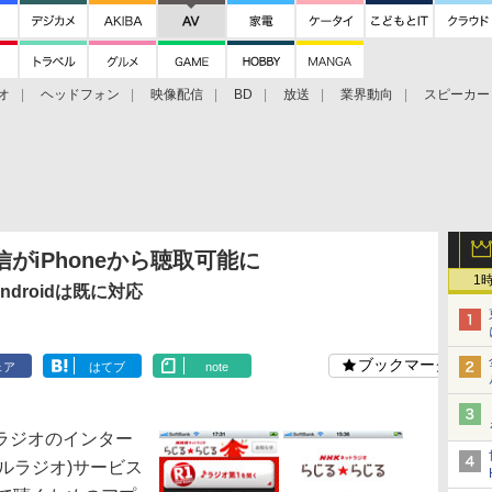
オ
ヘッドフォン
映像配信
BD
放送
業界動向
スピーカー
ェクタ
PS4
BDプレーヤー
映像配信
BD
がiPhoneから聴取可能に
1
droidは既に対応
ブックマーク
ェア
はてブ
note
Kラジオのインター
マルラジオ)サービス