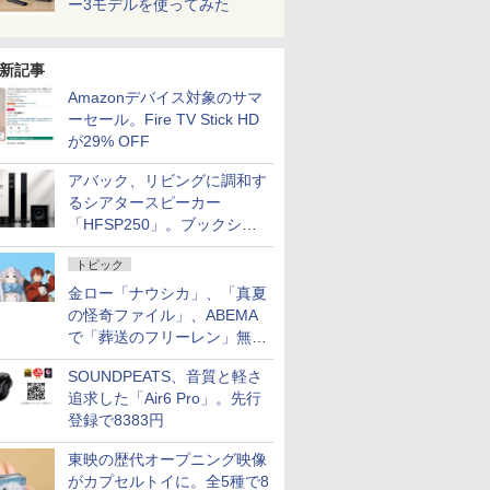
ー3モデルを使ってみた
新記事
Amazonデバイス対象のサマ
ーセール。Fire TV Stick HD
が29% OFF
アバック、リビングに調和す
るシアタースピーカー
「HFSP250」。ブックシェ
ルフはペア3万円以下
トピック
金ロー「ナウシカ」、「真夏
の怪奇ファイル」、ABEMA
で「葬送のフリーレン」無料
配信など。夏の特番・配信情
SOUNDPEATS、音質と軽さ
報
追求した「Air6 Pro」。先行
登録で8383円
東映の歴代オープニング映像
がカプセルトイに。全5種で8