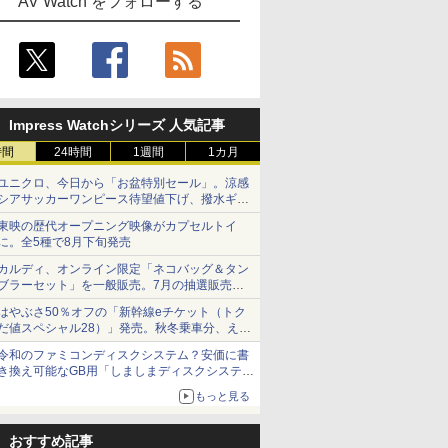
AV Watch をフォローする
Impress Watchシリーズ 人気記事
時間
24時間
1週間
1カ月
ユニクロ、今日から「お盆特別セール」。涼感
シアサッカーワンピース待望値下げ、撥水ギア
ショーツは1990円に
東映の歴代オープニング映像がカプセルトイ
に。全5種で8月下旬発売
カルディ、オンライン限定「ネコバッグ＆タン
ブラーセット」を一般販売。7月の抽選販売の
当選無効分
はやぶさ50％オフの「新幹線eチケット（トク
だ値スペシャル28）」発売。秋冬乗車分、えき
ねっと限定
令和のファミコンディスクシステム？安価に書
き換え可能なGB用「しましまディスクシステ
ム」
もっと見る
おすすめ記事