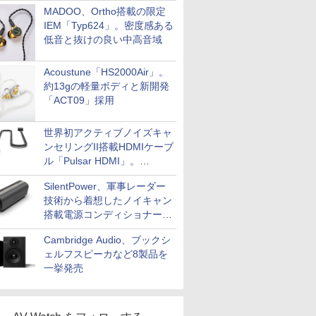
MADOO、Ortho搭載の限定
IEM「Typ624」。密度感ある
低音と抜けの良い中高音域
Acoustune「HS2000Air」。
約13gの軽量ボディと新開発
「ACT09」採用
世界初アクティブノイズキャ
ンセリングII搭載HDMIケーブ
ル「Pulsar HDMI」。
SilentPowerから
SilentPower、軍事レーダー
技術から着想したノイキャン
搭載電源コンディショナー
「AC iPurifier2」
Cambridge Audio、ブックシ
ェルフスピーカなど8製品を
一挙発売