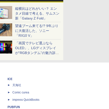
縦横比はどれがいい？ エン
タメ目線で考える、サムスン
新「Galaxy Z Fold」
望遠ブーム来てる!? 9年ぶり
に大復活した、ソニー
「RX10 V」
「画質でテレビ選ぶなら
OLED」、LGディスプレイ
が“RGBタンデム”の魅力訴
求。液晶とのガチ比較も
ICE
天海社
ス
Comic curea
impress QuickBooks
PUBFUN