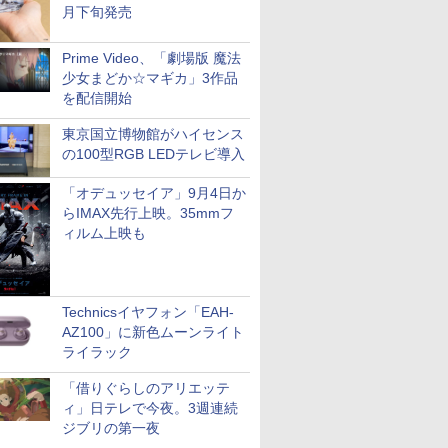
月下旬発売
Prime Video、「劇場版 魔法
少女まどか☆マギカ」3作品
を配信開始
東京国立博物館がハイセンス
の100型RGB LEDテレビ導入
「オデュッセイア」9月4日か
らIMAX先行上映。35mmフ
ィルム上映も
Technicsイヤフォン「EAH-
AZ100」に新色ムーンライト
ライラック
「借りぐらしのアリエッテ
ィ」日テレで今夜。3週連続
ジブリの第一夜