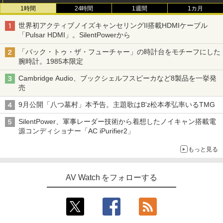
1時間
24時間
1週間
1カ月
世界初アクティブノイズキャンセリングII搭載HDMIケーブル
「Pulsar HDMI」。SilentPowerから
「バック・トゥ・ザ・フューチャー」の時計台をモチーフにした
腕時計。1985本限定
Cambridge Audio、ブックシェルフスピーカなど8製品を一挙発
売
9月公開「八つ墓村」本予告。主題歌はB'z松本孝弘率いるTMG
SilentPower、軍事レーダー技術から着想したノイキャン搭載電
源コンディショナー「AC iPurifier2」
もっと見る
AV Watch をフォローする