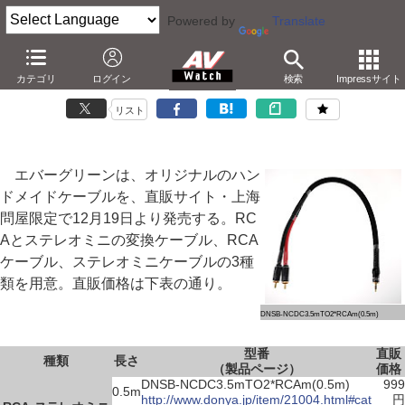
Powered by
Translate
エバーグリーン、999円からのオリジナルOFCケーブル
カテゴリ
ログイン
検索
Impressサイト
－ハンドメイドのRCAやステレオミニケーブル
リスト
エバーグリーンは、オリジナルのハン
ドメイドケーブルを、直販サイト・上海
問屋限定で12月19日より発売する。RC
Aとステレオミニの変換ケーブル、RCA
ケーブル、ステレオミニケーブルの3種
類を用意。直販価格は下表の通り。
DNSB-NCDC3.5mTO2*RCAm(0.5m)
型番
直販
種類
長さ
（製品ページ）
価格
DNSB-NCDC3.5mTO2*RCAm(0.5m)
999
0.5m
http://www.donya.jp/item/21004.html#cat
円