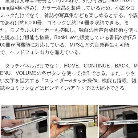
重量は文庫本2冊分という330gで、外形寸法は190×120×11
mm(縦×横×厚み)。カラー液晶を装備しているため、小説やコ
ミックだけでなく、雑誌や写真集なども楽しめるとする。小説
であれば約6,000冊、コミックは約150冊を収納できる。ま
た、モノラルスピーカーも搭載し、独自の音声合成技術を使っ
た読み上げ機能も搭載。BookLiveで販売している書籍の約7,5
00冊が同機能に対応している。MP3などの音楽再生も可能
で、ヘッドフォン出力を備えている。
タッチパネルだけでなく、HOME、CONTINUE、BACK、M
ENU、VOLUMEの各ボタンを使って操作できる。また、小さ
い文字を拡大する「スライダー&タッチ操作」機能も搭載。雑
誌やコミックなどはピンチイン/アウトで拡大縮小できる。