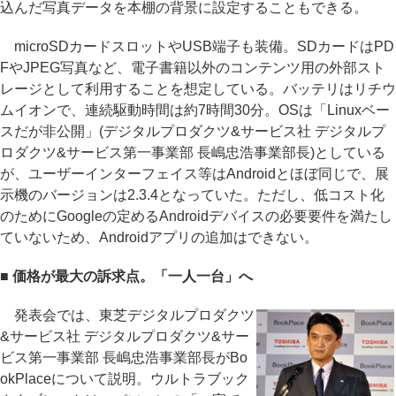
込んだ写真データを本棚の背景に設定することもできる。
microSDカードスロットやUSB端子も装備。SDカードはPD
FやJPEG写真など、電子書籍以外のコンテンツ用の外部スト
レージとして利用することを想定している。バッテリはリチウ
ムイオンで、連続駆動時間は約7時間30分。OSは「Linuxベー
スだが非公開」(デジタルプロダクツ&サービス社 デジタルプ
ロダクツ&サービス第一事業部 長嶋忠浩事業部長)としている
が、ユーザーインターフェイス等はAndroidとほぼ同じで、展
示機のバージョンは2.3.4となっていた。ただし、低コスト化
のためにGoogleの定めるAndroidデバイスの必要要件を満たし
ていないため、Androidアプリの追加はできない。
■ 価格が最大の訴求点。「一人一台」へ
発表会では、東芝デジタルプロダクツ
&サービス社 デジタルプロダクツ&サー
ビス第一事業部 長嶋忠浩事業部長がBo
okPlaceについて説明。ウルトラブック