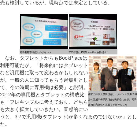
売も検討しているが、現時点では未定としている。
電子書籍市場拡大のポイント
2015年度に150万ユーザーを目指す
なお、タブレットからもBookPlaceは
利用可能だが、「将来的にはタブレット
など汎用機に取って変わるかもしれない
が、一般の人に知ってもらう起爆剤とし
て、今の時期に専用機は必要」と説明。
2012年の専用機とタブレットの構成比
作家の井沢元彦氏(右)と、タレント/気象予報
士の三浦奈保子氏(左)も発表会に参加。電子
も「フレキシブルに考えており、どちら
書籍の利便性や意義をアピールした
も大きく拡大していきたい。直感的にい
うと、3:7で汎用機(タブレット)が多くなるのではないか」とし
た。