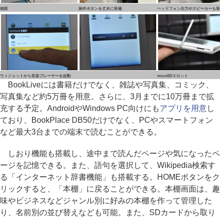
側面
操作ボタンを丈夫に装備
ヘッドフォン出力やスピーカーも装
ウィジェットから音楽プレーヤーを起動
microSDスロット
BookLiveには書籍だけでなく、雑誌や写真集、コミック、
写真集など約5万冊を用意。さらに、3月までに10万冊まで拡
充する予定。AndroidやWindows PC向けにも
アプリを用意
し
ており、BookPlace DB50だけでなく、PCやスマートフォン
など最大3台までの端末で読むことができる。
しおり機能も搭載し、途中まで読んだページや気になったペ
ージを記憶できる。また、語句を選択して、Wikipedia検索す
る「インターネット辞書機能」も搭載する。HOMEボタンをク
リックすると、「本棚」に戻ることができる。本棚画面は、趣
味やビジネスなどジャンル別に好みの本棚を作って管理した
り、名前別の並び替えなども可能。また、SDカードから取り