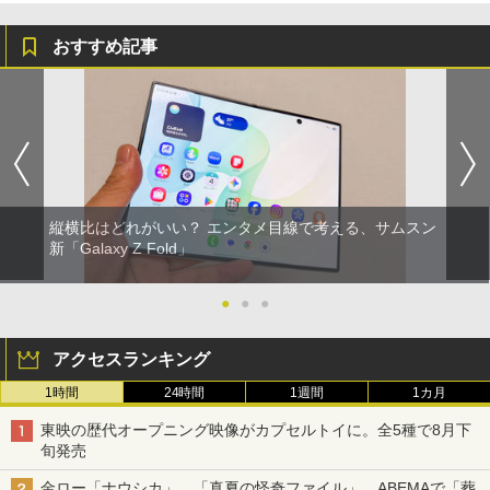
おすすめ記事
縦横比はどれがいい？ エンタメ目線で考える、サムスン
新「Galaxy Z Fold」
●
●
●
アクセスランキング
1時間
24時間
1週間
1カ月
東映の歴代オープニング映像がカプセルトイに。全5種で8月下
旬発売
金ロー「ナウシカ」、「真夏の怪奇ファイル」、ABEMAで「葬