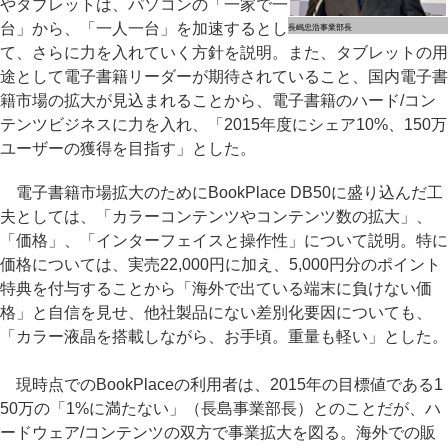
やタブレットは、パソコンの「一家で一
台」から、「一人一台」を加速するとし
長嶋忠浩事業部長
て、さらに力を入れていく方針を説明。また、タブレットの用
途として電子書籍リーダーが期待されていること、国内電子書
籍市場の拡大が見込まれることから、電子書籍のハード/コン
テンツビジネスに力を入れ、「2015年度にシェア10%、150万
ユーザーの獲得を目指す」とした。
電子書籍市場拡大のためにBookPlace DB50に盛り込んだ工
夫としては、「カラーコンテンツやコンテンツ数の拡大」、
「価格」、「インターフェイスと操作性」について説明。特に
価格については、実売22,000円に加え、5,000円分のポイント
特典を付与することから「海外で出ている端末に負けない価
格」と自信を見せ、他社製品にない差別化要因についても、
「カラー液晶を搭載しながら、お手頃。重量も軽い」とした。
現時点でのBookPlaceの利用者は、2015年の目標値である1
50万の「1%に満たない」（長島事業部長）とのことだが、ハ
ードウェア/コンテンツの双方で事業拡大を図る。海外での販