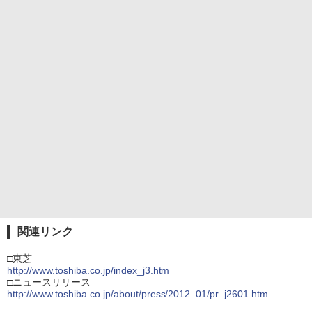
関連リンク
□東芝
http://www.toshiba.co.jp/index_j3.htm
□ニュースリリース
http://www.toshiba.co.jp/about/press/2012_01/pr_j2601.htm