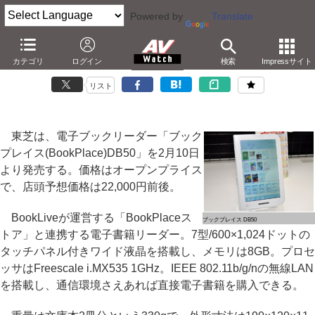
Powered by
Translate
東芝、電子書籍専用端末「BookPlace DB50」
カテゴリ
ログイン
検索
Impressサイト
－カラー液晶で実売22,000円。音楽再生も
リスト
東芝は、電子ブックリーダー「ブック
プレイス(BookPlace)DB50」を2月10日
より発売する。価格はオープンプライス
で、店頭予想価格は22,000円前後。
BookLiveが運営する「BookPlaceス
ブックプレイス DB50
トア」と連携する電子書籍リーダー。7型/600×1,024ドットの
タッチパネル付きワイド液晶を搭載し、メモリは8GB。プロセ
ッサはFreescale i.MX535 1GHz。IEEE 802.11b/g/nの無線LAN
を搭載し、通信環境さえあれば直接電子書籍を購入できる。