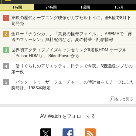
1時間
24時間
1週間
1カ月
東映の歴代オープニング映像がカプセルトイに。全5種で8月下
旬発売
金ロー「ナウシカ」、「真夏の怪奇ファイル」、ABEMAで「葬
送のフリーレン」無料配信など。夏の特番・配信情報
世界初アクティブノイズキャンセリングII搭載HDMIケーブル
「Pulsar HDMI」。SilentPowerから
「借りぐらしのアリエッティ」日テレで今夜。3週連続ジブリの
第一夜
「バック・トゥ・ザ・フューチャー」の時計台をモチーフにした
腕時計。1985本限定
もっと見る
AV Watch をフォローする