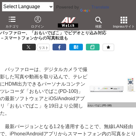
Powered by
Translate
AV Watch
製品
メディアプレーヤー
カテゴリ
ログイン
検索
Impressサイト
バッファロー、「おもいでばこ」でビデオとり込み対応
－スマートフォンからの写真転送も
リスト
バッファローは、デジタルカメラで撮
影した写真や動画を取り込んで、テレビ
にHDMI出力できるパーソナルコンテン
ツレコーダ「おもいでばこ(PD-100)」
の最新ソフトウェアとiOS/Androidアプ
リ「おもいでばこ」を19日より公開し
おもいでばこ(PD-100)
た。
最新バージョンとなる1.2を適用することで、無線LAN経由
で、iPhone/Androidアプリからスマートフォン内の写真をとり