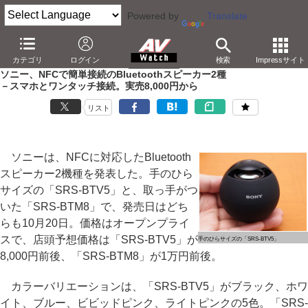
Powered by
Translate
AV Watch
製品
Bluetoothスピーカー
カテゴリ
ログイン
検索
Impressサイト
ソニー、NFCで簡単接続のBluetoothスピーカー2種
－スマホとワンタッチ接続。実売8,000円から
リスト
ソニーは、NFCに対応したBluetooth
スピーカー2機種を発表した。手のひら
サイズの「SRS-BTV5」と、取っ手がつ
いた「SRS-BTM8」で、発売日はどち
らも10月20日。価格はオープンプライ
スで、店頭予想価格は「SRS-BTV5」が
手のひらサイズの「SRS-BTV5」
8,000円前後、「SRS-BTM8」が1万円前後。
カラーバリエーションは、「SRS-BTV5」がブラック、ホワ
イト、ブルー、ビビッドピンク、ライトピンクの5色。「SRS-