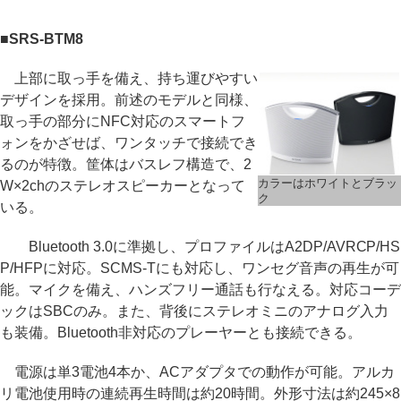
■SRS-BTM8
上部に取っ手を備え、持ち運びやすい
デザインを採用。前述のモデルと同様、
取っ手の部分にNFC対応のスマートフ
ォンをかざせば、ワンタッチで接続でき
るのが特徴。筐体はバスレフ構造で、2
カラーはホワイトとブラッ
W×2chのステレオスピーカーとなって
ク
いる。
Bluetooth 3.0に準拠し、プロファイルはA2DP/AVRCP/HS
P/HFPに対応。SCMS-Tにも対応し、ワンセグ音声の再生が可
能。マイクを備え、ハンズフリー通話も行なえる。対応コーデ
ックはSBCのみ。また、背後にステレオミニのアナログ入力
も装備。Bluetooth非対応のプレーヤーとも接続できる。
電源は単3電池4本か、ACアダプタでの動作が可能。アルカ
リ電池使用時の連続再生時間は約20時間。外形寸法は約245×8