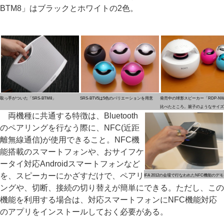
BTM8」はブラックとホワイトの2色。
取っ手がついた「SRS-BTM8」
SRS-BTV5は5色のバリエーションを用意
発売中の球形スピーカー「RDP-NW
比べたところ。親子のようなサイズ
両機種に共通する特徴は、Bluetooth
のペアリングを行なう際に、NFC(近距
離無線通信)が使用できること。NFC機
能搭載のスマートフォンや、おサイフケ
ータイ対応Androidスマートフォンなど
を、スピーカーにかざすだけで、ペアリ
IFA 2012の会場で行なわれたNFC機能のデモ
ングや、切断、接続の切り替えが簡単にできる。ただし、この
機能を利用する場合は、対応スマートフォンにNFC機能対応
のアプリをインストールしておく必要がある。