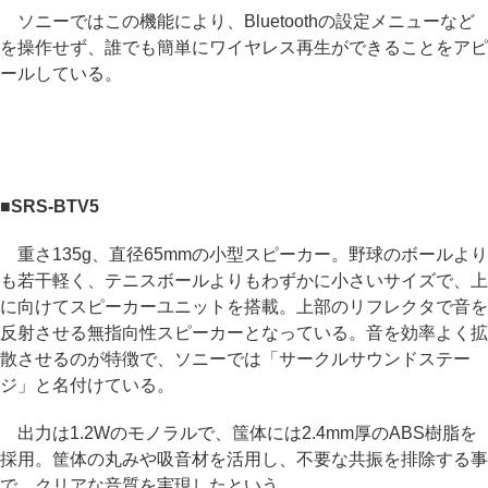
ソニーではこの機能により、Bluetoothの設定メニューなど
を操作せず、誰でも簡単にワイヤレス再生ができることをアピ
ールしている。
■SRS-BTV5
重さ135g、直径65mmの小型スピーカー。野球のボールより
も若干軽く、テニスボールよりもわずかに小さいサイズで、上
に向けてスピーカーユニットを搭載。上部のリフレクタで音を
反射させる無指向性スピーカーとなっている。音を効率よく拡
散させるのが特徴で、ソニーでは「サークルサウンドステー
ジ」と名付けている。
出力は1.2Wのモノラルで、筺体には2.4mm厚のABS樹脂を
採用。筐体の丸みや吸音材を活用し、不要な共振を排除する事
で、クリアな音質を実現したという。