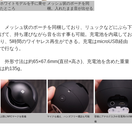
ホワイトモデルを手に乗せ
メッシュ状のポーチを同
たところ
梱。入れたまま音が出せる
メッシュ状のポーチを同梱しており、リュックなどにぶら下
げて、持ち運びながら音を出す事も可能。充電池を内蔵してお
り、5時間のワイヤレス再生ができる。充電はmicroUSB経由
で行なう。
外形寸法は約65×67.6mm(直径×高さ)、充電池を含めた重量
は約135g。
上部にNFCマークを装備
マイクも備え、ハンズフリー通話も可能
背後にアナログ入力や充電用のUS
備