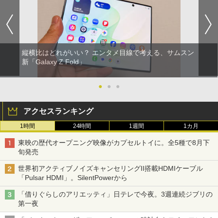
縦横比はどれがいい？ エンタメ目線で考える、サムスン
新「Galaxy Z Fold」
●
●
●
アクセスランキング
1時間
24時間
1週間
1カ月
東映の歴代オープニング映像がカプセルトイに。全5種で8月下
旬発売
世界初アクティブノイズキャンセリングII搭載HDMIケーブル
「Pulsar HDMI」。SilentPowerから
「借りぐらしのアリエッティ」日テレで今夜。3週連続ジブリの
第一夜