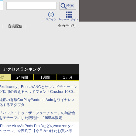
ログイン
Impress サイト
全カテゴリ
音楽配信
アクセスランキング
時間
24時間
1週間
1カ月
Skullcandy、BoseのANCとサウンドチューニン
グ採用の震えるヘッドフォン「Crusher 1080
ANC」
純正の有線CarPlay/Android Autoをワイヤレス
化するアダプタ
「バック・トゥ・ザ・フューチャー」の時計台
をモチーフにした腕時計。1985本限定
iPhone AirやAirPods Pro 3などのAmazonタイ
ムセール、今夜終了【今日みつけたお買い得
品】