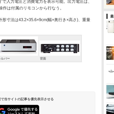
で入力電圧と消費電力を表示可能。出力電圧は、
で、操作は付属のリモコンから行なう。
最
法は43.2×35.6×9cm(幅×奥行き×高さ)、重量
シルバー
背面
 検索で当サイトの記事を優先表示させる