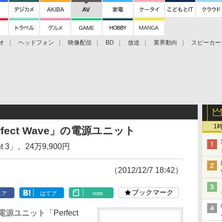
オ
ヘッドフォン
映像配信
BD
放送
業界動向
スピーカー
ェクタ
PS4
BDプレーヤー
映像配信
BD
1
rfect Wave」の電源ユニット
t 3」。24万9,900円
（2012/12/7 18:42）
ブックマーク
ェア
はてブ
note
源ユニット「Perfect