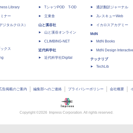
ness Library
TシャツPOD T-OD
通訳翻訳ジャーナル
セミナー
立東舎
JレスキューWeb
 X（デジタルクロス）
山と溪谷社
イカロスアカデミー
山と溪谷オンライン
MdN
CLIMBING-NET
MdN Books
ブックス
近代科学社
MdN Design Interactiv
ing
近代科学社Digital
テックリブ
TechLib
広告掲載のご案内
編集部へのご連絡
プライバシーポリシー
会社概要
Copyright ©
2026
Impress Corporation. All rights reserved.