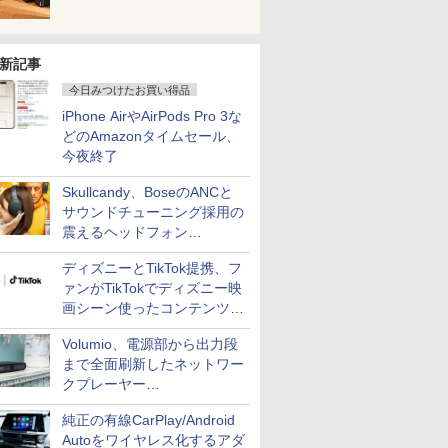
新記事
今日みつけたお買い得品
iPhone AirやAirPods Pro 3な
どのAmazonタイムセール、
今夜終了
Skullcandy、BoseのANCと
サウンドチューニング採用の
震えるヘッドフォン
「Crusher 1080 ANC」
ディズニーとTikTok提携、フ
ァンがTikTokでディズニー映
画シーン使ったコンテンツ制
作、Disney+にも配信
Volumio、電源部から出力段
まで全面刷新したネットワー
クプレーヤー
「Primo（2026）」
純正の有線CarPlay/Android
Autoをワイヤレス化するアダ