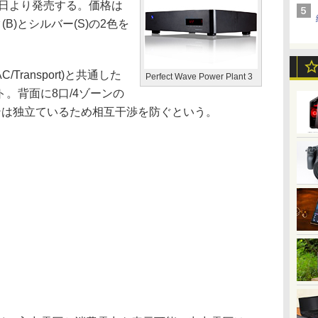
12月10日より発売する。価格は
(B)とシルバー(S)の2色を
C/Transport)と共通した
Perfect Wave Power Plant 3
。背面に8口/4ゾーンの
ンは独立ているため相互干渉を防ぐという。