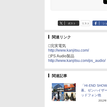
ポスト
リスト
シ
関連リンク
□完実電気
http://www.kanjitsu.com/
□PS Audio製品
http://www.kanjitsu.com/ps_audio/
関連記事
「HI-END SHO
幕。ゼンハイザ
ッドフォン他
2012