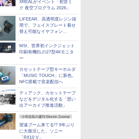
XREALがイベント「初音ミ
ク 夜空プログラム 2026」
LIFEEAR、高透明度レジン採
用で、フェイスプレート着せ
替え可能なイヤフォン
「Nova Shell」
MSI、世界初インクジェット
印刷有機ELの27型4Kモニタ
ー
カセットテープ型キーホルダ
「MUSIC TOUCH」に新色。
NFC搭載で音楽配信へ
ティアック、カセットテープ
などをデジタル化する「思い
出アーカイブ推進活動」
小寺信良の週刊 Electric Zooma!
望遠ブーム来てる!? 9年ぶり
に大復活した、ソニー
「RX10 V」