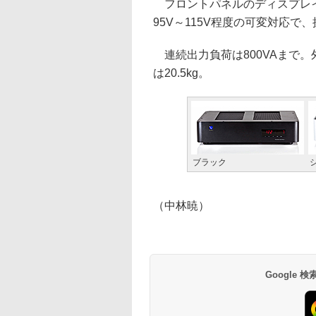
フロントパネルのディスプレイ
95V～115V程度の可変対応
連続出力負荷は800VAまで。外形寸
は20.5kg。
ブラック
（中林暁）
Google