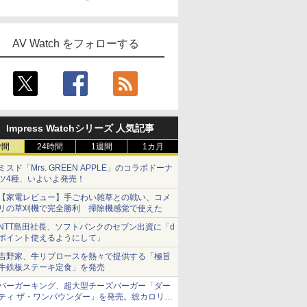
AV Watch をフォローする
Impress Watchシリーズ 人気記事
時間
24時間
1週間
1カ月
ミスド「Mrs. GREEN APPLE」のコラボドーナ
ツ4種、いよいよ発売！
【家電レビュー】手ごわい雑草との戦い、コメ
リの草刈機で完全勝利 掃除機感覚で使えた
NTT島田社長、ソフトバンクのセブン出資に「d
ポイント使えるようにして」
吉野家、牛リブロースを熱々で提供する「極旨
牛鉄板ステーキ定食」を発売
バーガーキング、超大型チーズバーガー「ダー
ティ ザ・ワンパウンダー」を発売。総カロリー