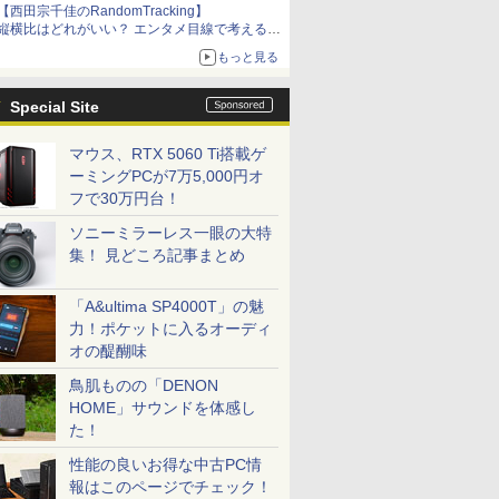
【西田宗千佳のRandomTracking】
縦横比はどれがいい？ エンタメ目線で考える、
サムスン新「Galaxy Z Fold」
もっと見る
Special Site
マウス、RTX 5060 Ti搭載ゲ
ーミングPCが7万5,000円オ
フで30万円台！
ソニーミラーレス一眼の大特
集！ 見どころ記事まとめ
「A&ultima SP4000T」の魅
力！ポケットに入るオーディ
オの醍醐味
鳥肌ものの「DENON
HOME」サウンドを体感し
た！
性能の良いお得な中古PC情
報はこのページでチェック！