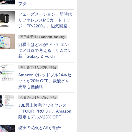
プタ
フェーズメーション、新時代
リファレンスMCカートリッ
ジ「PP-2200」。磁気回路や
ハウジングを根本から見直し
西田宗千佳のRandomTracking
縦横比はどれがいい？ エン
タメ目線で考える、サムスン
新「Galaxy Z Fold」
今日みつけたお買い得品
Amazonでレッドブル24本セ
ットが20% OFF。炭酸水や
麦茶も低価格
今日みつけたお買い得品
JBL最上位完全ワイヤレス
「TOUR PRO 3」、Amazon
限定モデルが25% OFF
現実の花火とARが融合、