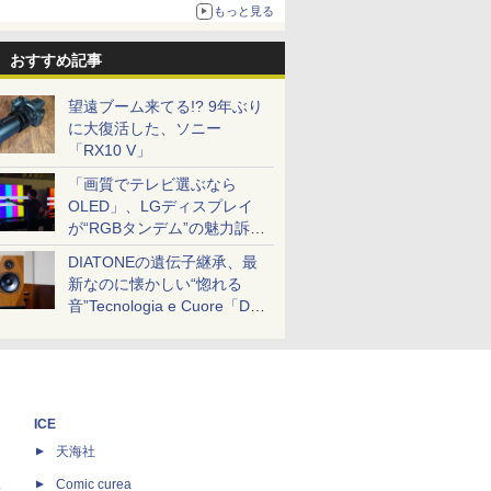
約1656kcal、総重量約527g！
もっと見る
おすすめ記事
望遠ブーム来てる!? 9年ぶり
に大復活した、ソニー
「RX10 V」
「画質でテレビ選ぶなら
OLED」、LGディスプレイ
が“RGBタンデム”の魅力訴
求。液晶とのガチ比較も
DIATONEの遺伝子継承、最
新なのに懐かしい“惚れる
音”Tecnologia e Cuore「DS-
TC52B」を聴く
ICE
天海社
ス
Comic curea