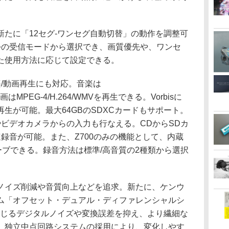
たに「12セグ-ワンセグ自動切替」の動作を調整可
つの受信モードから選択でき、画質優先や、ワンセ
た使用方法に応じて設定できる。
/動画再生にも対応。音楽は
動画はMPEG-4/H.264/WMVを再生できる。Vorbisに
生が可能。最大64GBのSDXCカードもサポート。
やビデオカメラからの入力も行なえる。CDからSDカ
録音が可能。また、Z700のみの機能として、内蔵
ーブできる。録音方法は標準/高音質の2種類から選択
イズ削減や音質向上などを追求。新たに、ケンウ
ム「オフセット・デュアル・ディファレンシャルシ
生じるデジタルノイズや変換誤差を抑え、より繊細な
、独立中点回路システムの採用により、変化しやす