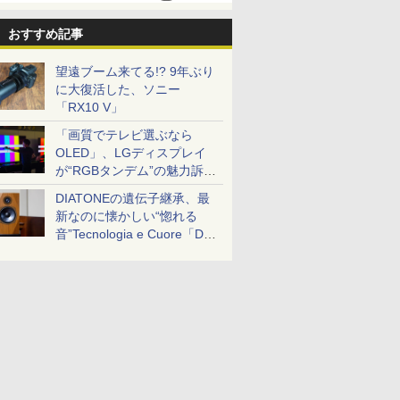
おすすめ記事
望遠ブーム来てる!? 9年ぶり
に大復活した、ソニー
「RX10 V」
「画質でテレビ選ぶなら
OLED」、LGディスプレイ
が“RGBタンデム”の魅力訴
求。液晶とのガチ比較も
DIATONEの遺伝子継承、最
新なのに懐かしい“惚れる
音”Tecnologia e Cuore「DS-
TC52B」を聴く