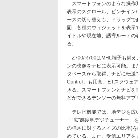
スマートフォンのような操作系
表示のスクロール、ピンチイン/
ースの切り替えも、ドラッグで
図、各種のウィジェットを表示
イトルや現在地、誘導ルートの
る。
Z700/R700はMHL端子も備
ンの映像をナビに表示可能。また
タベースから取得、ナビに転送でき
Control」も用意。ETスクウェ
きる。スマートフォンとナビを
どができるデンソーの無料アプリ
テレビ機能では、地デジを広い
「“広”感度地デジチューナー」を搭
の強さに対するノイズの比率)を
めている。また、受信エリアを