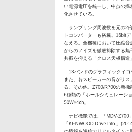
い電源電圧を統一し、中点の揺
化させている。
サンプリング周波数を元の2倍
トコンバーターも搭載。16bit
なえる。全機種において圧縮音
からのノイズを徹底排除する無
共振を抑える「クロス天板構造
13バンドのグラフィックイコ
また、各スピーカーの音がリス
る。その他、Z700/R700
6種類の「ホールシミュレーシ
50W×4ch。
ナビ機能では、「MDV-Z700
「KENWOOD Drive Info
の情報を通信でリアルタイムに