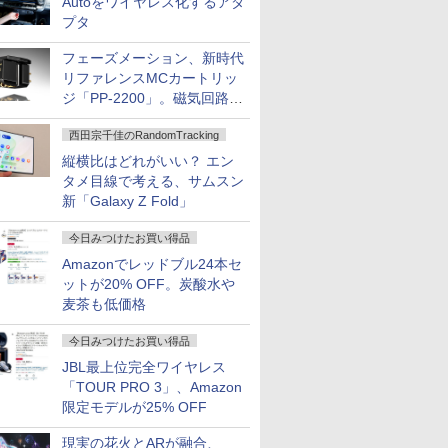
Autoをワイヤレス化するアダ
プタ
フェーズメーション、新時代
リファレンスMCカートリッ
ジ「PP-2200」。磁気回路や
ハウジングを根本から見直し
西田宗千佳のRandomTracking
縦横比はどれがいい？ エン
タメ目線で考える、サムスン
新「Galaxy Z Fold」
今日みつけたお買い得品
Amazonでレッドブル24本セ
ットが20% OFF。炭酸水や
麦茶も低価格
今日みつけたお買い得品
JBL最上位完全ワイヤレス
「TOUR PRO 3」、Amazon
限定モデルが25% OFF
現実の花火とARが融合、