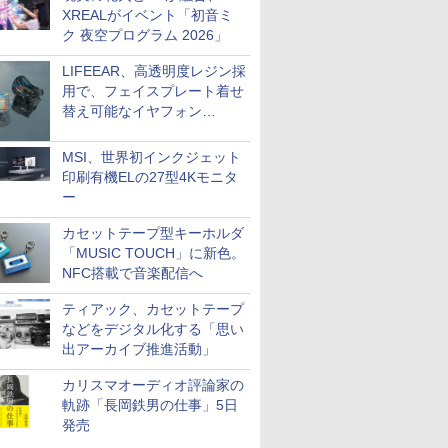
XREALがイベント「初音ミ
ク 夜空プログラム 2026」
LIFEEAR、高透明度レジン採
用で、フェイスプレート着せ
替え可能なイヤフォン
「Nova Shell」
MSI、世界初インクジェット
印刷有機ELの27型4Kモニタ
ー
カセットテープ型キーホルダ
「MUSIC TOUCH」に新色。
NFC搭載で音楽配信へ
ティアック、カセットテープ
などをデジタル化する「思い
出アーカイブ推進活動」
カリスマオーディオ評論家の
軌跡「長岡鉄男の仕事」5日
発売