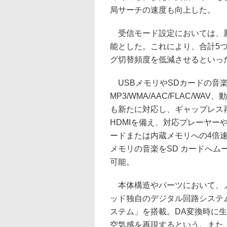
局サーチの速度も向上した。
受信モード設定においては、新
能とした。これにより、合計5
グ切替頻度を低減させるといっ
USBメモリやSDカードの音楽
MP3/WMA/AAC/FLAC/WAV、
も新たに対応し、ギャップレス再
HDMIを備え、対応プレーヤー
ードまたは内蔵メモリへの4倍速
メモリの音楽をSD カードへム
可能。
本体構造やパーツにおいて、ノ
ッド独自のデジタル回路システ
ステム」を搭載。DA変換時に
空気感を再現するという。また