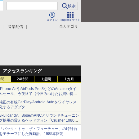
ログイン
Impress サイト
全カテゴリ
音楽配信
アクセスランキング
時間
24時間
1週間
1カ月
iPhone AirやAirPods Pro 3などのAmazonタイ
ムセール、今夜終了【今日みつけたお買い得
品】
純正の有線CarPlay/Android Autoをワイヤレス
化するアダプタ
Skullcandy、BoseのANCとサウンドチューニン
グ採用の震えるヘッドフォン「Crusher 1080
ANC」
「バック・トゥ・ザ・フューチャー」の時計台
をモチーフにした腕時計。1985本限定