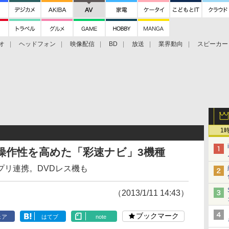
オ
ヘッドフォン
映像配信
BD
放送
業界動向
スピーカー
ェクタ
PS4
BDプレーヤー
映像配信
BD
1
操作性を高めた「彩速ナビ」3機種
プリ連携。DVDレス機も
（2013/1/11 14:43）
ブックマーク
ェア
はてブ
note