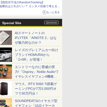
【西田宗千佳のRandomTracking】
縦横比はどれがいい？ エンタメ目線で考える、
サムスン新「Galaxy Z Fold」
もっと見る
Special Site
AIスマートノートの
iFLYTEK「AINOTE 2」はな
ぜ魅力的なのか？
レイズのプレミアムカー向け
ブランドHOMURAから
「2×9R」が登場！
エントリーなのに脅威の実
力!「Osprey」Noble Audioワ
イヤレスイヤフォン4機種を
一気に聴く
マウス、RTX 5060 Ti搭載ゲ
ーミングPCが7万5,000円オ
フで30万円台！
SOUNDPEATSのイヤカフ型
イヤフォン「UU2イヤーカ