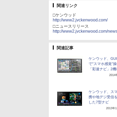
関連リンク
□ケンウッド
http://www2.jvckenwood.com/
□ニュースリリース
http://www2.jvckenwood.com/news
関連記事
ケンウッド、GU
で"スマホ感覚"
「彩速ナビ」2機
201
ケンウッド、ス
携や地デジ受信
した7型ナビ
2013年