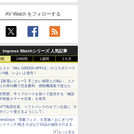
AV Watch をフォローする
Impress Watchシリーズ 人気記事
時間
24時間
1週間
1カ月
ミスド「Mrs. GREEN APPLE」のコラボドーナ
ツ4種、いよいよ発売！
【家電レビュー】手ごわい雑草との戦い、コメ
リの草刈機で完全勝利 掃除機感覚で使えた
吉野家、牛リブロースを熱々で提供する「極旨
牛鉄板ステーキ定食」を発売
NTT島田社長、ソフトバンクのセブン出資に「d
ポイント使えるようにして」
NewDays「増量フェス」を実施！おにぎり/サ
ンドイッチ/焼きそばなど16品が値段そのままで
ボリュームアップ
もっと見る