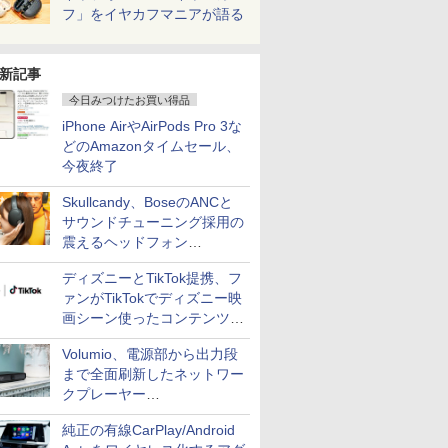
フ」をイヤカフマニアが語る
新記事
今日みつけたお買い得品
iPhone AirやAirPods Pro 3な
どのAmazonタイムセール、
今夜終了
Skullcandy、BoseのANCと
サウンドチューニング採用の
震えるヘッドフォン
「Crusher 1080 ANC」
ディズニーとTikTok提携、フ
ァンがTikTokでディズニー映
画シーン使ったコンテンツ制
作、Disney+にも配信
Volumio、電源部から出力段
まで全面刷新したネットワー
クプレーヤー
「Primo（2026）」
純正の有線CarPlay/Android