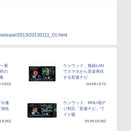
release/2013/20130111_01.html
I一新
ケンウッド、無線LAN
操作の
でスマホから音楽再生
種
する彩速ナビ
4年2月6日
2014年1月7日
マホ連
ケンウッド、MHL/地デ
を強化
ジ対応「彩速ナビ」ワ
イド版
11月28日
2013年3月29日