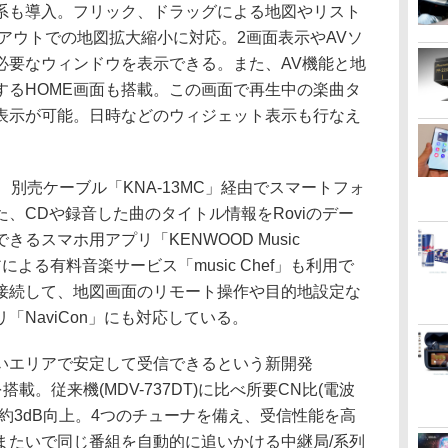
も導入。フリック、ドラッグによる地図やリスト
アウトでの地図拡大縮小に対応。2画面表示やAVソ
必要なウィンドウを表示できる。また、AV機能と地
するHOME画面も搭載。この画面で再生中の楽曲タ
表示が可能。日時などのウィジェット表示も行なえ
え、別売ケーブル「KNA-13MC」経由でスマートフォ
、CDや録音した曲のタイトル情報をRoviのデー
るスマホ用アプリ「KENWOOD Music
アによる有料音楽サービス「music Chef」も利用で
接続して、地図画面のリモート操作や目的地設定な
「NaviCon」にも対応している。
エリアで安定して受信できるという新開発
載。従来機(MDV-737DT)に比べ所要CN比(電波
約3dB向上。4つのチューナを備え、受信性能を高
またいで同じ番組を自動的に追いかける中継局/系列