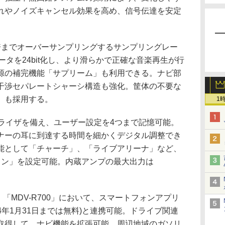
れやノイズキャンセル効果を高め、信号伝達を安定
までオーバーサンプリングするサンプリングレー
データを24bit化し、より滑らかで正確な音楽再生が行
源の補完機能「サプリーム」も利用できる。ナビ部
干渉セパレートシャーシ構造も強化。筐体の不要な
」も採用する。
1
ライザを備え、ユーザー設定を4つまで記憶可能。
ナーの耳に到達する時間を細かくデジタル調整でき
の新機能として「チャーチ」、「ライブアリーナ」など、
ョン」を設定可能。内蔵アンプの最大出力は
」「MDV-R700」において、スマートフォンアプリ
.」(2014年1月31日までは無料)と連携可能。ドライブ関連
取得して、ナビ機能を拡張可能。周辺地域のガソリ