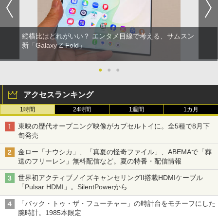
縦横比はどれがいい？ エンタメ目線で考える、サムスン
新「Galaxy Z Fold」
●
●
●
アクセスランキング
1時間
24時間
1週間
1カ月
東映の歴代オープニング映像がカプセルトイに。全5種で8月下
旬発売
金ロー「ナウシカ」、「真夏の怪奇ファイル」、ABEMAで「葬
送のフリーレン」無料配信など。夏の特番・配信情報
世界初アクティブノイズキャンセリングII搭載HDMIケーブル
「Pulsar HDMI」。SilentPowerから
「バック・トゥ・ザ・フューチャー」の時計台をモチーフにした
腕時計。1985本限定