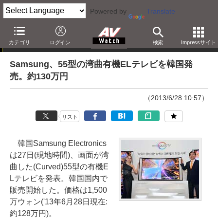
Powered by
Translate
ニュース
カテゴリ
ログイン
検索
Impressサイト
Samsung、55型の湾曲有機ELテレビを韓国発
売。約130万円
（2013/6/28 10:57）
リスト
韓国Samsung Electronics
は27日(現地時間)、画面が湾
曲した(Curved)55型の有機E
Lテレビを発表。韓国国内で
販売開始した。価格は1,500
万ウォン('13年6月28日現在:
約128万円)。