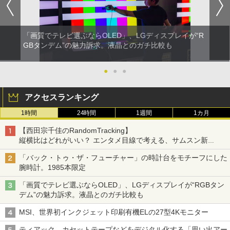
「画質でテレビ選ぶならOLED」、LGディスプレイが“R
GBタンデム”の魅力訴求。液晶とのガチ比較も
●
●
●
アクセスランキング
1時間
24時間
1週間
1カ月
【西田宗千佳のRandomTracking】
縦横比はどれがいい？ エンタメ目線で考える、サムスン新
「Galaxy Z Fold」
「バック・トゥ・ザ・フューチャー」の時計台をモチーフにした
腕時計。1985本限定
「画質でテレビ選ぶならOLED」、LGディスプレイが“RGBタン
デム”の魅力訴求。液晶とのガチ比較も
MSI、世界初インクジェット印刷有機ELの27型4Kモニター
ティアック、カセットテープなどをデジタル化する「思い出アー