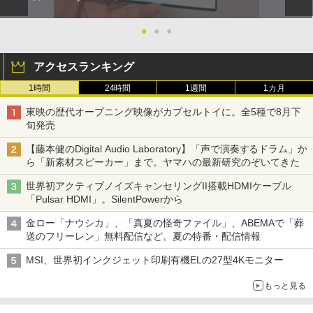
●
●
●
アクセスランキング
1時間
24時間
1週間
1カ月
東映の歴代オープニング映像がカプセルトイに。全5種で8月下
旬発売
【藤本健のDigital Audio Laboratory】「声で演奏するドラム」か
ら「新素材スピーカー」まで。ヤマハの最新研究のぞいてきた
世界初アクティブノイズキャンセリングII搭載HDMIケーブル
「Pulsar HDMI」。SilentPowerから
金ロー「ナウシカ」、「真夏の怪奇ファイル」、ABEMAで「葬
送のフリーレン」無料配信など。夏の特番・配信情報
MSI、世界初インクジェット印刷有機ELの27型4Kモニター
もっと見る