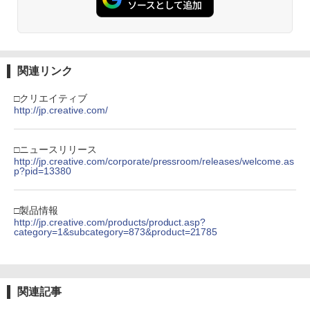
関連リンク
□クリエイティブ
http://jp.creative.com/
□ニュースリリース
http://jp.creative.com/corporate/pressroom/releases/welcome.as
p?pid=13380
□製品情報
http://jp.creative.com/products/product.asp?
category=1&subcategory=873&product=21785
関連記事