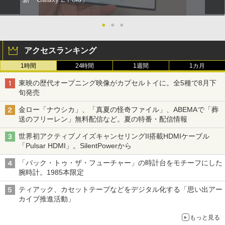
●
●
●
アクセスランキング
1時間
24時間
1週間
1カ月
東映の歴代オープニング映像がカプセルトイに。全5種で8月下
旬発売
金ロー「ナウシカ」、「真夏の怪奇ファイル」、ABEMAで「葬
送のフリーレン」無料配信など。夏の特番・配信情報
世界初アクティブノイズキャンセリングII搭載HDMIケーブル
「Pulsar HDMI」。SilentPowerから
「バック・トゥ・ザ・フューチャー」の時計台をモチーフにした
腕時計。1985本限定
ティアック、カセットテープなどをデジタル化する「思い出アー
カイブ推進活動」
もっと見る