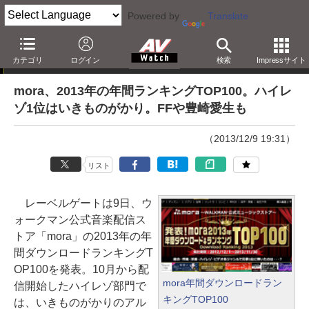
Powered by
Translate
ニュース
カテゴリ
ログイン
検索
Impressサイト
mora、2013年の年間ランキングTOP100。ハイレ
ゾ1位はいきものがかり。FFや豊崎愛生も
（2013/12/9 19:31）
リスト
レーベルゲートは9日、ウ
ォークマン公式音楽配信ス
トア「mora」の2013年の年
間ダウンロードランキングT
OP100を発表。10月から配
mora年間ダウンロードラン
信開始したハイレゾ部門で
キングTOP100
は、いきものがかりのアル