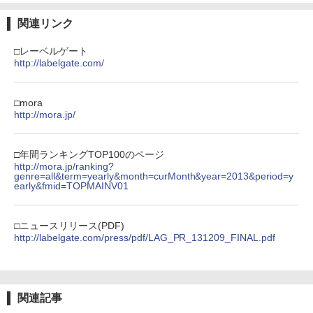
関連リンク
□レーベルゲート
http://labelgate.com/
□mora
http://mora.jp/
□年間ランキングTOP100のページ
http://mora.jp/ranking?
genre=all&term=yearly&month=curMonth&year=2013&period=y
early&fmid=TOPMAINV01
□ニュースリリース(PDF)
http://labelgate.com/press/pdf/LAG_PR_131209_FINAL.pdf
関連記事