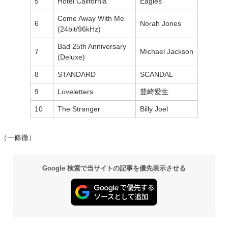
5
Hotel California
Eagles
Come Away With Me
6
Norah Jones
(24bit/96kHz)
Bad 25th Anniversary
7
Michael Jackson
(Deluxe)
8
STANDARD
SCANDAL
9
Loveletters
豊崎愛生
10
The Stranger
Billy Joel
（一條徹）
Google 検索で当サイトの記事を優先表示させる