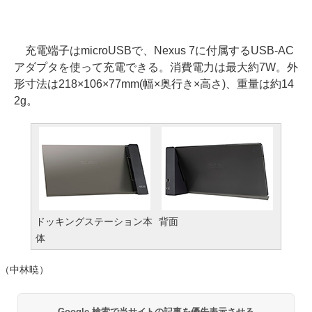
充電端子はmicroUSBで、Nexus 7に付属するUSB-AC
アダプタを使って充電できる。消費電力は最大約7W。外
形寸法は218×106×77mm(幅×奥行き×高さ)、重量は約14
2g。
ドッキングステーション本
背面
体
（中林暁）
Google 検索で当サイトの記事を優先表示させる