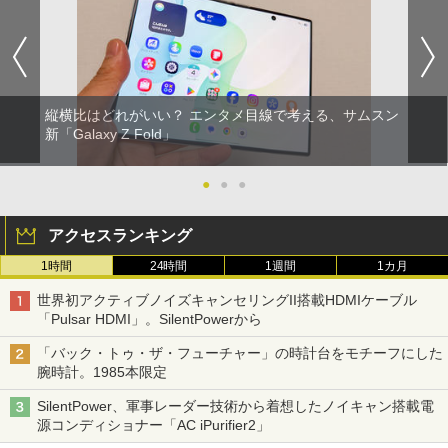
縦横比はどれがいい？ エンタメ目線で考える、サムスン
新「Galaxy Z Fold」
●
●
●
アクセスランキング
1時間
24時間
1週間
1カ月
世界初アクティブノイズキャンセリングII搭載HDMIケーブル
「Pulsar HDMI」。SilentPowerから
「バック・トゥ・ザ・フューチャー」の時計台をモチーフにした
腕時計。1985本限定
SilentPower、軍事レーダー技術から着想したノイキャン搭載電
源コンディショナー「AC iPurifier2」