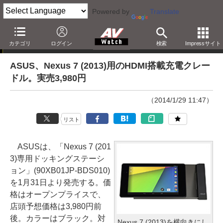
Powered by
Translate
ニュース
カテゴリ
ログイン
検索
Impressサイト
ASUS、Nexus 7 (2013)用のHDMI搭載充電クレー
ドル。実売3,980円
（2014/1/29 11:47）
リスト
ASUSは、「Nexus 7 (201
3)専用ドッキングステーシ
ョン」(90XB01JP-BDS010)
を1月31日より発売する。価
格はオープンプライスで、
店頭予想価格は3,980円前
後。カラーはブラック。対
Nexus 7 (2013)を横向きにし