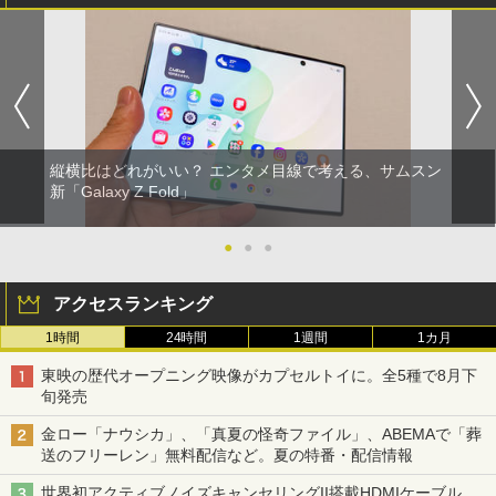
縦横比はどれがいい？ エンタメ目線で考える、サムスン
新「Galaxy Z Fold」
●
●
●
アクセスランキング
1時間
24時間
1週間
1カ月
東映の歴代オープニング映像がカプセルトイに。全5種で8月下
旬発売
金ロー「ナウシカ」、「真夏の怪奇ファイル」、ABEMAで「葬
送のフリーレン」無料配信など。夏の特番・配信情報
世界初アクティブノイズキャンセリングII搭載HDMIケーブル