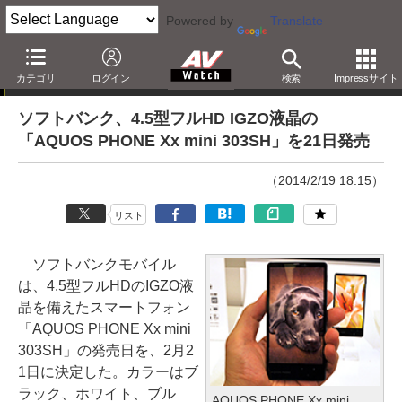
Powered by
Translate
ニュース
カテゴリ
ログイン
検索
Impressサイト
ソフトバンク、4.5型フルHD IGZO液晶の
「AQUOS PHONE Xx mini 303SH」を21日発売
（2014/2/19 18:15）
リスト
ソフトバンクモバイル
は、4.5型フルHDのIGZO液
晶を備えたスマートフォン
「AQUOS PHONE Xx mini
303SH」の発売日を、2月2
1日に決定した。カラーはブ
ラック、ホワイト、ブル
AQUOS PHONE Xx mini