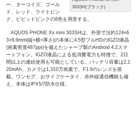
ー、ターコイズ、ゴール
303SH(ブラック)
ド、レッド、ライトピン
ク、ビビッドピンクの8色を用意する。
AQUOS PHONE Xx mini 303SHは、外形寸法約124×6
3×9.9mm(縦×横×厚さ)の本体に4.5型フルHDのIGZO液晶
(画素密度487ppi)を備えたシャープ製のAndroid 4.2スマ
ートフォン。IGZO液晶による低消費電力も特徴で、2日
間以上の連続使用も可能としている。バッテリ容量は2,1
20mAh。カメラは1,310万画素で、F1.9のレンズを搭
載。ワンセグ、おサイフケータイ、赤外線通信機能も備
え、本体はIPX5/7防水仕様。