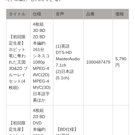
タイトル
仕様
音声
品番
価格
4枚組
3D BD
【初回限
2D BD
定生産】
本編約
(1)英語
ホビット
161分
DTS-HD
竜に奪わ
シネスコ
MasterAudio
5,790
れた王国
1080p
1000487479
7.1ch
円
3D&2D ブ
MPEG-4
(2)日本語
ルーレイ
AVC(2D)
(5.1ch)
セット(4
MPEG-4
枚組)
MVC(3D)
日本語字
幕ほか
4枚組
2D BD
【初回限
DVD
定生産】
本編約
【BD仕様】