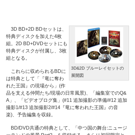
3D BD+2D BDセットは、
特典ディスクを加えた4枚
組。2D BD+DVDセットにも
特典ディスクが付属し、3枚
組となる。
3D&2D ブルーレイセットの
これらに収められるBDに
展開図
は特典として「『竜に奪わ
れた王国』の現場から」(作
品を支える仲間たち/現場の日常風景)、「編集室でのQ&
A」、「ビデオブログ集」(#11 追加撮影の準備/#12 追加
撮影1/#13 追加撮影2/#14『竜に奪われた王国』の音
楽)、予告編集を収録。
BD/DVD共通の特典として、「中つ国の舞台:ニュージ