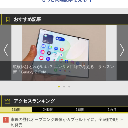
おすすめ記事
縦横比はどれがいい？ エンタメ目線で考える、サムスン
新「Galaxy Z Fold」
●
●
●
アクセスランキング
1時間
24時間
1週間
1カ月
東映の歴代オープニング映像がカプセルトイに。全5種で8月下
旬発売