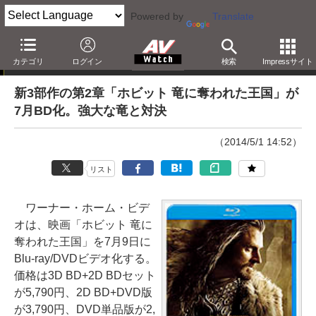
Powered by
Translate
ニュース
カテゴリ
ログイン
検索
Impressサイト
新3部作の第2章「ホビット 竜に奪われた王国」が
7月BD化。強大な竜と対決
（2014/5/1 14:52）
リスト
ワーナー・ホーム・ビデ
オは、映画「ホビット 竜に
奪われた王国」を7月9日に
Blu-ray/DVDビデオ化する。
価格は3D BD+2D BDセット
が5,790円、2D BD+DVD版
が3,790円、DVD単品版が2,