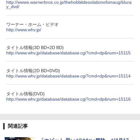
http://wwws.warnerbros.co.jp/thehobbitdesolationofsmaug/blura
y_dvd/
ワーナー・ホーム・ビデオ
http://www.whv.jp/
タイトル情報(3D BD+2D BD)
http://www.whv.jp/database/database.cgi?cmd=dp&num=15115
タイトル情報(2D BD+DVD)
http://www.whv.jp/database/database.cgi?cmd=dp&num=15114
タイトル情報(DVD)
http://www.whv.jp/database/database.cgi?cmd=dp&num=15116
関連記事