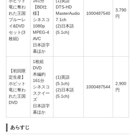
ホビット
161分
(1)英語
竜に奪わ
【BD仕
DTS-HD
3,790
れた王国
様】
MasterAudio
1000487540
円
ブルーレ
シネスコ
7.1ch
イ&DVD
1080p
(2)日本語
セット(3
MPEG-4
(5.1ch)
枚組)
AVC
日本語字
幕ほか
1枚組
DVD
【初回限
本編約
定生産】
(1)英語
161分
ホビット
(5.1ch)
2,900
シネスコ
1000487544
竜に奪わ
(2)日本語
円
スクイー
れた王国
(5.1ch)
ズ
DVD
日本語字
幕ほか
あらすじ