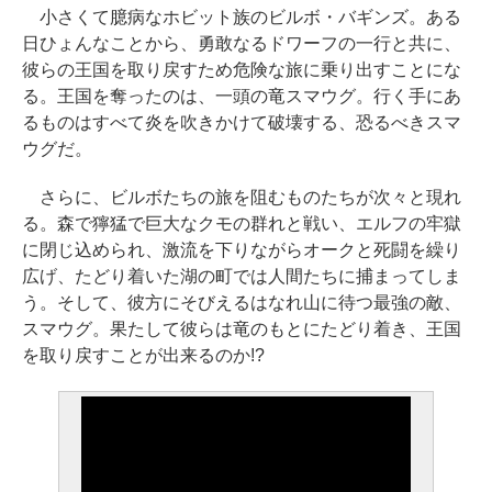
小さくて臆病なホビット族のビルボ・バギンズ。ある
日ひょんなことから、勇敢なるドワーフの一行と共に、
彼らの王国を取り戻すため危険な旅に乗り出すことにな
る。王国を奪ったのは、一頭の竜スマウグ。行く手にあ
るものはすべて炎を吹きかけて破壊する、恐るべきスマ
ウグだ。
さらに、ビルボたちの旅を阻むものたちが次々と現れ
る。森で獰猛で巨大なクモの群れと戦い、エルフの牢獄
に閉じ込められ、激流を下りながらオークと死闘を繰り
広げ、たどり着いた湖の町では人間たちに捕まってしま
う。そして、彼方にそびえるはなれ山に待つ最強の敵、
スマウグ。果たして彼らは竜のもとにたどり着き、王国
を取り戻すことが出来るのか!?