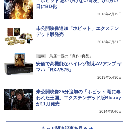
「ホビット 思いがけない冒険」が4月17
日にBD化
2013年2月19日
未公開映像追加「ホビット」エクステン
デッド版発売
2013年7月31日
鳥居一豊の「良作×良品」
連載
安価で高機能なハイレゾ対応AVアンプ ヤ
マハ「RX-V575」
2013年5月30日
未公開映像25分追加の「ホビット 竜に奪
われた王国」エクステンデッド版Blu-ray
が11月発売
2014年8月6日
もっと関連記事を見る