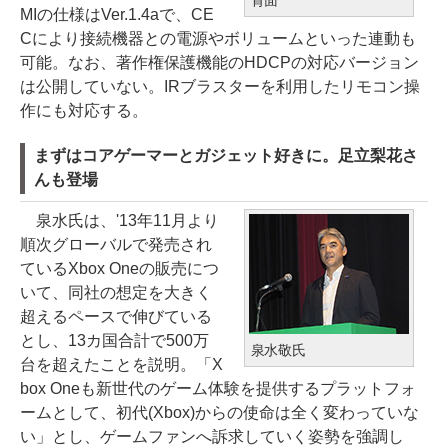
背面
MIの仕様はVer.1.4aで、CE
Cにより接続機器との電源やボリュームといった連動も
可能。なお、著作権保護機能のHDCPの対応バージョン
は公開していない。IRブラスターを利用したリモコン操
作にも対応する。
まずはコアゲーマーとガジェット好きに。足立梨花さ
んも登場
泉水氏は、'13年11月より
順次グローバルで発売され
ているXbox Oneの販売につ
いて、同社の想定を大きく
超えるペースで伸びている
とし、13カ国合計で500万
泉水敬氏
台を超えたことを説明。「X
box Oneも新世代のゲーム体験を提供するプラットフォ
ームとして、初代(Xbox)からの使命は全く変わっていな
い」とし、ゲームファンへ訴求していく姿勢を強調し