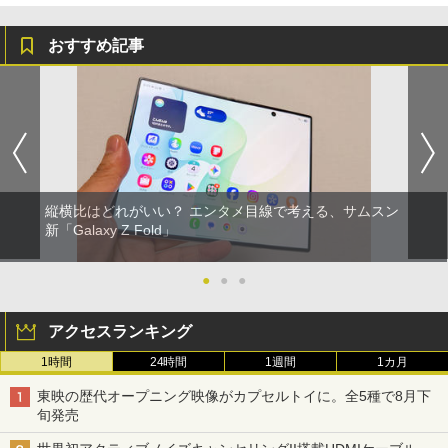
おすすめ記事
縦横比はどれがいい？ エンタメ目線で考える、サムスン
新「Galaxy Z Fold」
●
●
●
アクセスランキング
1時間
24時間
1週間
1カ月
東映の歴代オープニング映像がカプセルトイに。全5種で8月下
旬発売