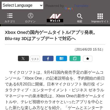
Powered by
Translate
ニュース
カテゴリ
ログイン
検索
Impressサイト
Xbox Oneの国内ゲームタイトル/アプリ発表。
Blu-ray 3Dはアップデートで対応へ
（2014/6/20 15:51）
リスト
マイクロソフトは、9月4日国内発売予定の新ゲームコ
ンソール「Xbox One」の記者説明会を、予約開始の前日
である6月20日に開催。日本マイクロソフト 執行役 イン
タラクティブ・エンターテイメント・ビジネス ゼネラル
マネージャーの泉水敬氏は、Xbox Oneの新作ゲームタイ
トルや、テレビ視聴やカラオケといったアプリを中心と
した新たな楽しみ方などを紹介。「ゲームとエンターテ