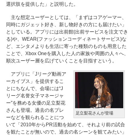
選択肢を提供した」と説明した。
主な想定ユーザーとしては、「まずはコアゲーマー、
同時にガジェット好き、新し物好きの方にも届けたい」
としている。アプリには出前館(出前サービスを注文でき
る)や、WEAR(ファッションコーディネートサービス)な
ど、エンタメよりも生活に寄った種類のものも用意した
ことで、Xbox Oneを購入した人の家族や周囲の人々へ、
順次ユーザー層を広げていくことを目指すという。
アプリに「Jリーグ動画ア
ーカイブス」を提供するこ
とにちなんで、会場には“J
リーグ名誉女子マネージャ
ー”を務める女優の足立梨花
さんも登場。過去の名プレ
足立梨花さんが登場
ーなどを観られることにつ
いて「2010年からPR活動を始めて、それより前の試合
を観たことが無いので、過去の名シーンを観てみたい」