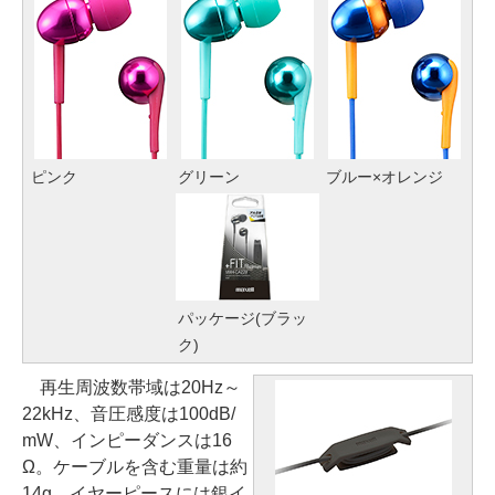
ピンク
グリーン
ブルー×オレンジ
パッケージ(ブラッ
ク)
再生周波数帯域は20Hz～
22kHz、音圧感度は100dB/
mW、インピーダンスは16
Ω。ケーブルを含む重量は約
14g。イヤーピースには銀イ