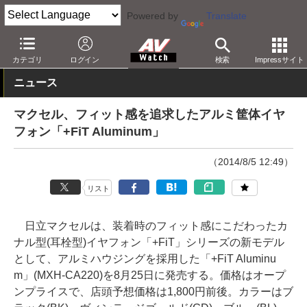
Powered by
Translate
AV Watch
製品
ヘッドフォン
マクセル
カテゴリ
ログイン
検索
Impressサイト
ニュース
マクセル、フィット感を追求したアルミ筐体イヤ
フォン「+FiT Aluminum」
（2014/8/5 12:49）
リスト
日立マクセルは、装着時のフィット感にこだわったカ
ナル型(耳栓型)イヤフォン「+FiT」シリーズの新モデル
として、アルミハウジングを採用した「+FiT Aluminu
m」(MXH-CA220)を8月25日に発売する。価格はオープ
ンプライスで、店頭予想価格は1,800円前後。カラーはブ