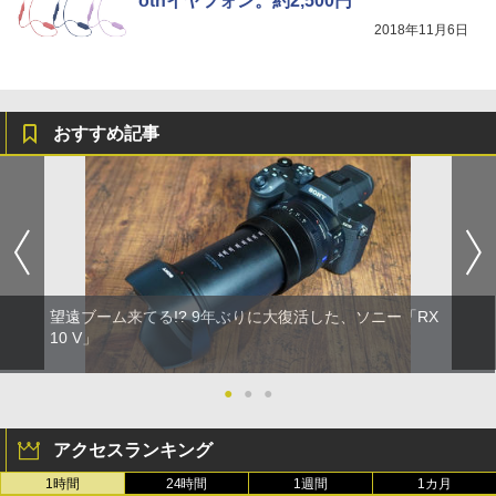
othイヤフォン。約2,500円
2018年11月6日
おすすめ記事
望遠ブーム来てる!? 9年ぶりに大復活した、ソニー「RX
10 V」
●
●
●
アクセスランキング
1時間
24時間
1週間
1カ月