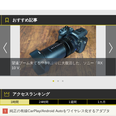
おすすめ記事
望遠ブーム来てる!? 9年ぶりに大復活した、ソニー「RX
10 V」
●
●
●
アクセスランキング
1時間
24時間
1週間
1カ月
純正の有線CarPlay/Android Autoをワイヤレス化するアダプタ