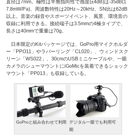
直径は7mm。極性は半無指向性で感度(±4dB)は-35dB(1
7.8mW/Pa)、周波数特性は20Hz～20kHz、SN比は62dB
以上。音楽の録音やスポーツイベント、風景、環境音の
収録に利用できる。接続端子は3.5mmの4極タイプで、
長さは40mmで重量は70g。
日本限定のKitパッケージでは、GoPro用マイクホルダ
ー「PPO11」やラバーリング「CL020」、ウィンドスク
リーン「WS022」、30cmのUSBミニケーブルや、一眼
カメラのシューマウントにiGoMicを装着できるショック
マウント「PP013」も収録している。
GoProと組み合わせて利用
デジタル一眼でも利用可
能