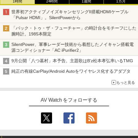
1時間
24時間
1週間
1カ月
世界初アクティブノイズキャンセリングII搭載HDMIケーブル
「Pulsar HDMI」。SilentPowerから
「バック・トゥ・ザ・フューチャー」の時計台をモチーフにした
腕時計。1985本限定
SilentPower、軍事レーダー技術から着想したノイキャン搭載電
源コンディショナー「AC iPurifier2」
9月公開「八つ墓村」本予告。主題歌はB'z松本孝弘率いるTMG
純正の有線CarPlay/Android Autoをワイヤレス化するアダプタ
もっと見る
AV Watch をフォローする