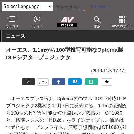
Powered by
Translate
AV Watch
製品
プロジェクタ
Optoma
カテゴリ
ログイン
検索
Impressサイト
ニュース
オーエス、1.1mから100型投写可能なOptoma製
DLPシアタープロジェクタ
（2014/11/5 17:47）
リスト
オーエスプラスeは、Optoma製のフルHD/3D対応DLP
プロジェクタ2機種を11月7日に発売する。1.1mの距離か
ら100型の投写が可能な短焦点レンズ搭載の「GT1080」
と、標準レンズの「HD26」をラインナップし、価格は
いずれもオープンプライス。店頭予想価格はGT1080が1