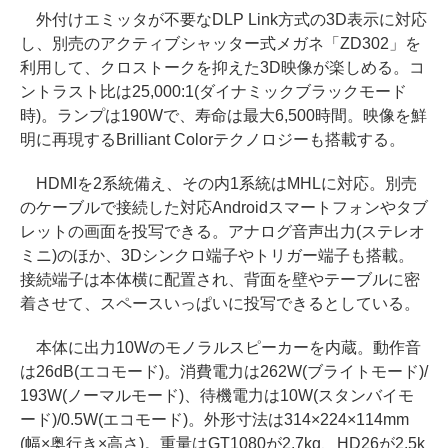
外付けエミッタが不要なDLP Link方式の3D表示に対応
し、別売のアクティブシャッター式メガネ「ZD302」を
利用して、クロストークを抑えた3D映像が楽しめる。コ
ントラスト比は25,000:1(ダイナミックブラックモード
時)。ランプは190Wで、寿命は最大6,500時間。映像を鮮
明に再現するBrilliant Colorテクノロジーも搭載する。
HDMIを2系統備え、その内1系統はMHLに対応。別売
のケーブルで接続した対応Androidスマートフォンやタブ
レットの画面を投写できる。アナログ音声出力(ステレオ
ミニ)のほか、3Dシンクロ端子やトリガー端子も搭載。
接続端子は本体横に配置され、背面を壁やテーブルに密
着させて、スペースいっぱいに投写できるとしている。
本体に出力10Wのモノラルスピーカーを内蔵。動作音
は26dB(エコモード)。消費電力は262W(ブライトモード)/
193W(ノーマルモード)、待機電力は10W(スタンバイモ
ード)/0.5W(エコモード)。外形寸法は314×224×114mm
(幅×奥行き×高さ)。重量はGT1080が2.7kg、HD26が2.5k