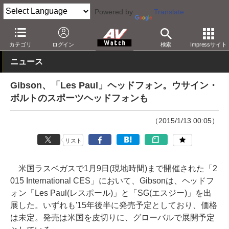
Powered by
Translate
AV Watch
イベント
CES
2015
カテゴリ
ログイン
検索
Impressサイト
ニュース
Gibson、「Les Paul」ヘッドフォン。ウサイン・
ボルトのスポーツヘッドフォンも
（2015/1/13 00:05）
リスト
米国ラスベガスで1月9日(現地時間)まで開催された「2
015 International CES」において、Gibsonは、ヘッドフ
ォン「Les Paul(レスポール)」と「SG(エスジー)」を出
展した。いずれも'15年後半に発売予定としており、価格
は未定。発売は米国を皮切りに、グローバルで展開予定