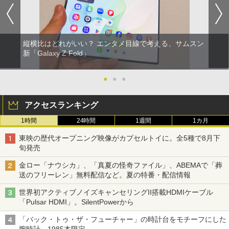
縦横比はどれがいい？ エンタメ目線で考える、サムスン
新「Galaxy Z Fold」
●
●
●
アクセスランキング
1時間
24時間
1週間
1カ月
東映の歴代オープニング映像がカプセルトイに。全5種で8月下
旬発売
金ロー「ナウシカ」、「真夏の怪奇ファイル」、ABEMAで「葬
送のフリーレン」無料配信など。夏の特番・配信情報
世界初アクティブノイズキャンセリングII搭載HDMIケーブル
「Pulsar HDMI」。SilentPowerから
「バック・トゥ・ザ・フューチャー」の時計台をモチーフにした