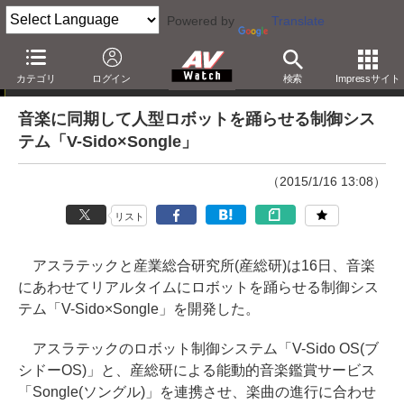
Powered by
Translate
ニュース
カテゴリ
ログイン
検索
Impressサイト
音楽に同期して人型ロボットを踊らせる制御シス
テム「V-Sido×Songle」
（2015/1/16 13:08）
リスト
アスラテックと産業総合研究所(産総研)は16日、音楽
にあわせてリアルタイムにロボットを踊らせる制御シス
テム「V-Sido×Songle」を開発した。
アスラテックのロボット制御システム「V-Sido OS(ブ
シドーOS)」と、産総研による能動的音楽鑑賞サービス
「Songle(ソングル)」を連携させ、楽曲の進行に合わせ