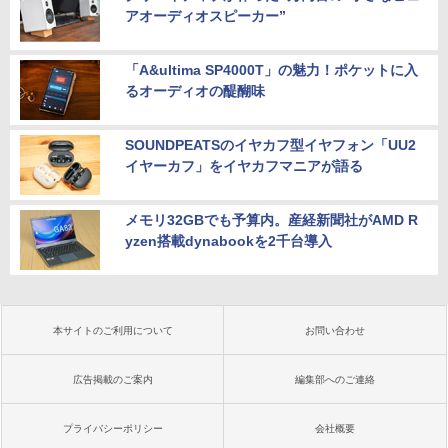
アオーディオスピーカー”
「A&ultima SP4000T」の魅力！ポケットに入
るオーディオの醍醐味
SOUNDPEATSのイヤカフ型イヤフォン「UU2
イヤーカフ」をイヤカフマニアが語る
メモリ32GBでも予算内。産経新聞社がAMD R
yzen搭載dynabookを2千台導入
本サイトのご利用について
お問い合わせ
広告掲載のご案内
編集部へのご連絡
プライバシーポリシー
会社概要