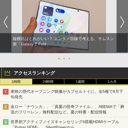
縦横比はどれがいい？ エンタメ目線で考える、サムスン
新「Galaxy Z Fold」
●
●
●
アクセスランキング
1時間
24時間
1週間
1カ月
東映の歴代オープニング映像がカプセルトイに。全5種で8月下
旬発売
金ロー「ナウシカ」、「真夏の怪奇ファイル」、ABEMAで「葬
送のフリーレン」無料配信など。夏の特番・配信情報
世界初アクティブノイズキャンセリングII搭載HDMIケーブル
「Pulsar HDMI」。SilentPowerから