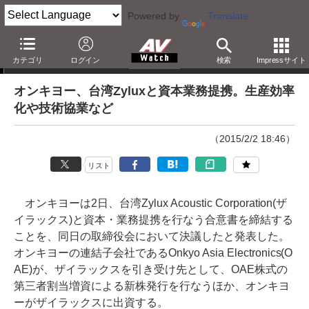
Powered by
Translate
ニュース
カテゴリ
ログイン
検索
Impressサイト
オンキヨー、台湾Zyluxと資本業務提携。生産効率
化や技術協業など
（2015/2/2 18:46）
リスト
オンキヨーは2日、台湾Zylux Acoustic Corporation(ザ
イラックス)と資本・業務提携を行なう合意書を締結する
ことを、同日の取締役会において決議したと発表した。
オンキヨーの連結子会社であるOnkyo Asia Electronics(O
AE)が、ザイラックスを引き受け先として、OAE株式の
第三者割当増資による新株発行を行なうほか、オンキヨ
ーがザイラックスに出資する。