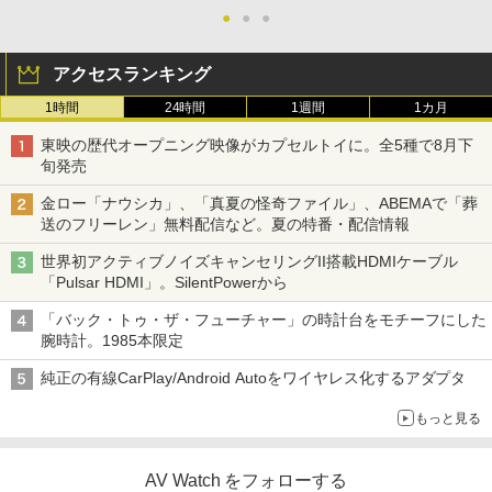
●
●
●
アクセスランキング
1時間
24時間
1週間
1カ月
東映の歴代オープニング映像がカプセルトイに。全5種で8月下
旬発売
金ロー「ナウシカ」、「真夏の怪奇ファイル」、ABEMAで「葬
送のフリーレン」無料配信など。夏の特番・配信情報
世界初アクティブノイズキャンセリングII搭載HDMIケーブル
「Pulsar HDMI」。SilentPowerから
「バック・トゥ・ザ・フューチャー」の時計台をモチーフにした
腕時計。1985本限定
純正の有線CarPlay/Android Autoをワイヤレス化するアダプタ
もっと見る
AV Watch をフォローする