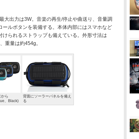
最大出力は3W。音楽の再生/停止や曲送り、音量調
ロールボタンを装備する。本体内部にはスマホなど
付けられるストラップも備えている。外形寸法は
さ)、重量は約454g。
左から
背面にソーラーパネルを備え
ue、Black)
る