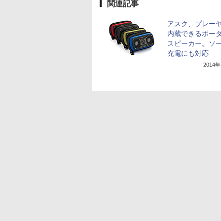
関連記事
アスク、プレー
内蔵できるポー
スピーカー。ソ
充電にも対応
2014