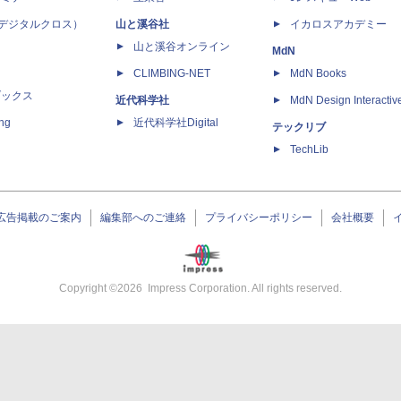
 X（デジタルクロス）
山と溪谷社
イカロスアカデミー
山と溪谷オンライン
MdN
CLIMBING-NET
MdN Books
ブックス
近代科学社
MdN Design Interactiv
ing
近代科学社Digital
テックリブ
TechLib
広告掲載のご案内
編集部へのご連絡
プライバシーポリシー
会社概要
Copyright ©
2026
Impress Corporation. All rights reserved.