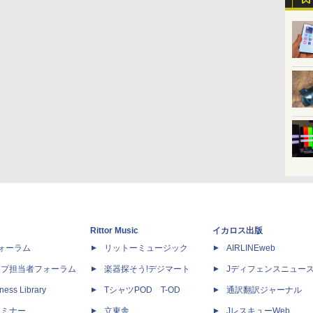
Rittor Music
イカロス出版
dフォーラム
リットーミュージック
AIRLINEweb
ップ担当者フォーラム
楽器探そう!デジマート
Jディフェンスニュー
ness Library
TシャツPOD T-OD
通訳翻訳ジャーナル
セミナー
立東舎
JレスキューWeb