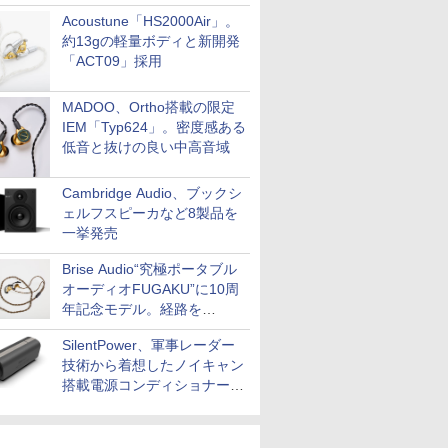
Acoustune「HS2000Air」。
約13gの軽量ボディと新開発
「ACT09」採用
MADOO、Ortho搭載の限定
IEM「Typ624」。密度感ある
低音と抜けの良い中高音域
Cambridge Audio、ブックシ
ェルフスピーカなど8製品を
一挙発売
Brise Audio“究極ポータブル
オーディオFUGAKU”に10周
年記念モデル。経路を
NISHIKIで統一。400万円
SilentPower、軍事レーダー
技術から着想したノイキャン
搭載電源コンディショナー
「AC iPurifier2」