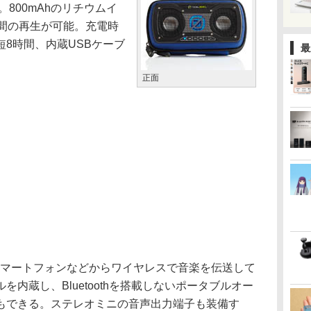
ー。800mAhのリチウムイ
時間の再生が可能。充電時
8時間、内蔵USBケーブ
最
正面
に準拠し、スマートフォンなどからワイヤレスで音楽を伝送して
内蔵し、Bluetoothを搭載しないポータブルオー
もできる。ステレオミニの音声出力端子も装備す