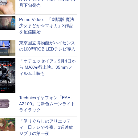
月下旬発売
Prime Video、「劇場版 魔法
少女まどか☆マギカ」3作品
を配信開始
東京国立博物館がハイセンス
の100型RGB LEDテレビ導入
「オデュッセイア」9月4日か
らIMAX先行上映。35mmフ
ィルム上映も
Technicsイヤフォン「EAH-
AZ100」に新色ムーンライト
ライラック
「借りぐらしのアリエッテ
ィ」日テレで今夜。3週連続
ジブリの第一夜