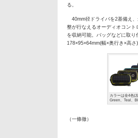
る。
40mm径ドライバを2基備え、
整が行なえるオーディオコント
を収納可能。バッグなどに取り
178×95×64mm(幅×奥行き×高
カラーは全4色(
Green、Teal、Bl
（一條徹）