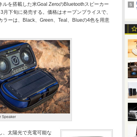
載した米Goal ZeroのBluetoothスピーカー
peaker」を3月下旬に発売する。価格はオープンプライスで、
ーは、Black、Green、Teal、Blueの4色を用意
r Speaker
し、太陽光で充電可能な