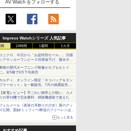
AV Watch をフォローする
Impress Watchシリーズ 人気記事
時間
24時間
1週間
1カ月
ユニクロ、今日から「お盆特別セール」。涼感
シアサッカーワンピース待望値下げ、撥水ギア
ショーツは1990円に
東映の歴代オープニング映像がカプセルトイ
に。全5種で8月下旬発売
カルディ、オンライン限定「ネコバッグ＆タン
ブラーセット」を一般販売。7月の抽選販売の
当選無効分
【家電レビュー】手ごわい雑草との戦い、コメ
リの草刈機で完全勝利 掃除機感覚で使えた
フェルメール《真珠の耳飾りの少女》展のグッ
ズ公開。図録/ミッフィー/葬送のフリーレンほ
か、注目ブランドコラボが実現
もっと見る
おすすめ記事