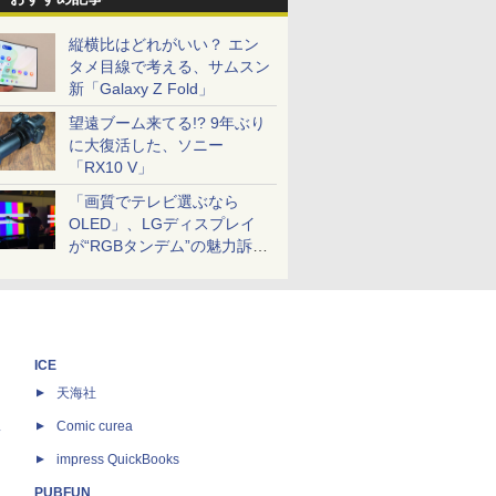
縦横比はどれがいい？ エン
タメ目線で考える、サムスン
新「Galaxy Z Fold」
望遠ブーム来てる!? 9年ぶり
に大復活した、ソニー
「RX10 V」
「画質でテレビ選ぶなら
OLED」、LGディスプレイ
が“RGBタンデム”の魅力訴
求。液晶とのガチ比較も
ICE
天海社
ス
Comic curea
impress QuickBooks
PUBFUN