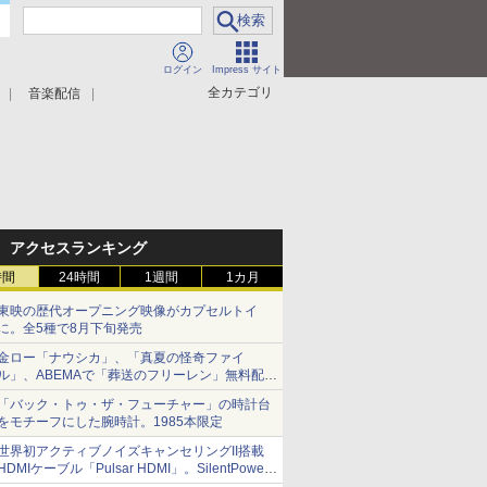
ログイン
Impress サイト
全カテゴリ
音楽配信
アクセスランキング
時間
24時間
1週間
1カ月
東映の歴代オープニング映像がカプセルトイ
に。全5種で8月下旬発売
金ロー「ナウシカ」、「真夏の怪奇ファイ
ル」、ABEMAで「葬送のフリーレン」無料配信
など。夏の特番・配信情報
「バック・トゥ・ザ・フューチャー」の時計台
をモチーフにした腕時計。1985本限定
世界初アクティブノイズキャンセリングII搭載
HDMIケーブル「Pulsar HDMI」。SilentPower
から