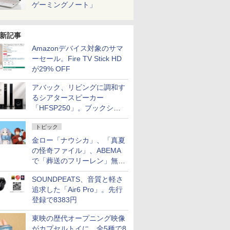
ゲーミングノート」
新記事
Amazonデバイス対象のサマ
ーセール。Fire TV Stick HD
が29% OFF
アバック、リビングに調和す
るシアタースピーカー
「HFSP250」。ブックシェ
ルフはペア3万円以下
トピック
金ロー「ナウシカ」、「真夏
の怪奇ファイル」、ABEMA
で「葬送のフリーレン」無料
配信など。夏の特番・配信情
SOUNDPEATS、音質と軽さ
報
追求した「Air6 Pro」。先行
登録で8383円
東映の歴代オープニング映像
がカプセルトイに。全5種で8