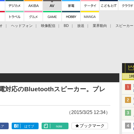
オ
ヘッドフォン
映像配信
BD
放送
業界動向
スピーカー
ェクタ
PS4
BDプレーヤー
映像配信
BD
1
充電対応のBluetoothスピーカー。プレ
（2015/3/25 12:34）
ブックマーク
ェア
はてブ
note