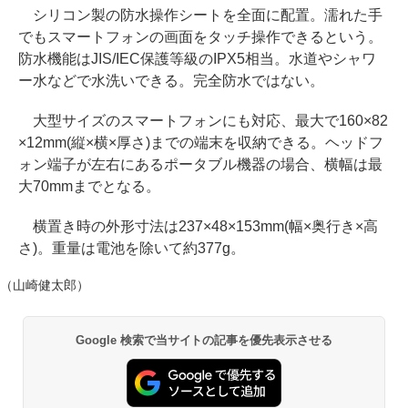
シリコン製の防水操作シートを全面に配置。濡れた手
でもスマートフォンの画面をタッチ操作できるという。
防水機能はJIS/IEC保護等級のIPX5相当。水道やシャワ
ー水などで水洗いできる。完全防水ではない。
大型サイズのスマートフォンにも対応、最大で160×82
×12mm(縦×横×厚さ)までの端末を収納できる。ヘッドフ
ォン端子が左右にあるポータブル機器の場合、横幅は最
大70mmまでとなる。
横置き時の外形寸法は237×48×153mm(幅×奥行き×高
さ)。重量は電池を除いて約377g。
（山崎健太郎）
Google 検索で当サイトの記事を優先表示させる