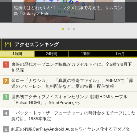
縦横比はどれがいい？ エンタメ目線で考える、サムスン
新「Galaxy Z Fold」
●
●
●
アクセスランキング
1時間
24時間
1週間
1カ月
東映の歴代オープニング映像がカプセルトイに。全5種で8月下
旬発売
金ロー「ナウシカ」、「真夏の怪奇ファイル」、ABEMAで「葬
送のフリーレン」無料配信など。夏の特番・配信情報
世界初アクティブノイズキャンセリングII搭載HDMIケーブル
「Pulsar HDMI」。SilentPowerから
「バック・トゥ・ザ・フューチャー」の時計台をモチーフにした
腕時計。1985本限定
純正の有線CarPlay/Android Autoをワイヤレス化するアダプタ