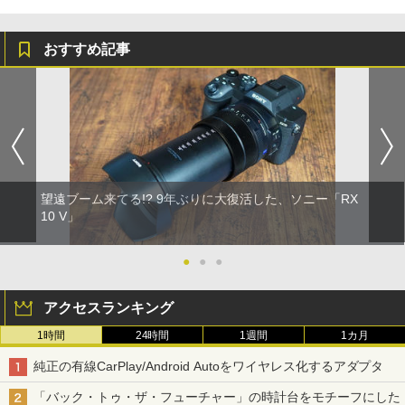
おすすめ記事
望遠ブーム来てる!? 9年ぶりに大復活した、ソニー「RX
10 V」
●
●
●
アクセスランキング
1時間
24時間
1週間
1カ月
純正の有線CarPlay/Android Autoをワイヤレス化するアダプタ
「バック・トゥ・ザ・フューチャー」の時計台をモチーフにした