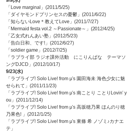
9/9(水)
「Love marginal」(2011/5/25)
「ダイヤモンドプリンセスの憂鬱」(2011/6/22)
「知らないLove＊教えてLove」(2011/7/27)
「Mermaid festa vol.2 ～Passionate～」(2012/4/25)
「乙女式れんあい塾」(2012/5/23)
「告白日和、です!」(2012/6/27)
「soldier game」(2012/7/25)
「ラブライ部 ラジオ課外活動 にこりんぱな テーマソ
ングDJCD」(2012/10/17)
9/23(水)
「ラブライブ! Solo Live! from μ's 園田海未 海色少女に魅
せられて」(2011/11/23)
「ラブライブ! Solo Live! from μ's 南ことり ことりLovin' y
ou」(2011/12/14)
「ラブライブ! Solo Live! from μ's 高坂穂乃果 ほんのり穂
乃果色! 」(2012/1/25)
「ラブライブ! Solo Live! from μ's 東條 希 ノゾミ♪カナエ
テ」