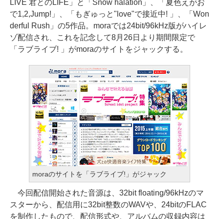
LIVE 君とのLIFE」と「Snow halation」、「夏色えがお
で1,2,Jump!」、「もぎゅっと"love"で接近中! 」、「Won
derful Rush」の5作品。moraでは24bit/96kHz版がハイレ
ゾ配信され、これを記念して8月26日より期間限定で
「ラブライブ! 」がmoraのサイトをジャックする。
moraのサイトを「ラブライブ!」がジャック
今回配信開始された音源は、32bit floating/96kHzのマ
スターから、配信用に32bit整数のWAVや、24bitのFLAC
を制作したもので、配信形式や、アルバムの収録内容は