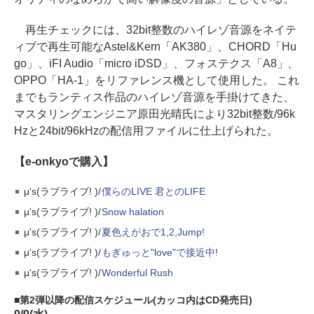
再生チェックには、32bit整数のハイレゾ音源をネイテ
ィブで再生可能なAstel&Kern「AK380」、CHORD「Hu
go」、iFI Audio「micro iDSD」、フォステクス「A8」、
OPPO「HA-1」をリファレンス機として使用した。 これ
までもランティス作品のハイレゾ音源を手掛けてきた、
マスタリングエンジニア原田光晴氏により32bit整数/96k
Hzと24bit/96kHzの配信用ファイルに仕上げられた。
【e-onkyoで購入】
μ's(ラブライブ! )/
僕らのLIVE 君とのLIFE
μ's(ラブライブ! )/
Snow halation
μ's(ラブライブ! )/
夏色えがおで1,2,Jump!
μ's(ラブライブ! )/
もぎゅっと"love"で接近中!
μ's(ラブライブ! )/
Wonderful Rush
第2弾以降の配信スケジュール(カッコ内はCD発売日)