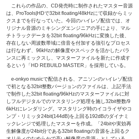
これらの作品の、CD発売時に制作されたマスター音源
は、ProTools|HDで32bit floating/48kHzにて収録からミッ
クスまでを行なっていた。今回のハイレゾ配信では、オ
リジナル音源のミキシングエンジニアの手により、マル
チトラックデータを32bit floating/96kHzに変換した後、
存在しない周波数帯域に倍音を付加する強引なプロセス
は行なわず、96kHzの解像度やスペックを活かしたバラ
ンスに再ミックスし、マスターファイルを新たに作成す
るという「HD REBUILD MASTER」を採用している。
e-onkyo musicで配信される、アニソンのハイレゾ配信
で初となる32bit整数バージョンのファイルは、上記手法
で制作した32bit floating/96kHzのマスターファイルに対
しフルデジタルでのマスタリング処理を施し32bit整数/9
6kHzにレンダリング。マスタリング時のイコライザやコ
ンプ・リミッタ24bit(144dB)を上回る192dBのダイナミ
ックレンジで処理したマスターを作成。「24bitや実効再
生解像度が24bit分である32bit floatingの音源を上回るク
オリティのなめらかで高い解像度の音源」としている。