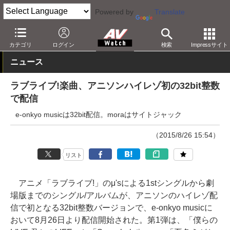
Powered by
Translate
AV Watch
コンテンツ・サービス
音楽配信
e-onkyo
カテゴリ
ログイン
検索
Impressサイト
ニュース
ラブライブ!楽曲、アニソンハイレゾ初の32bit整数
で配信
e-onkyo musicは32bit配信。moraはサイトジャック
（2015/8/26 15:54）
リスト
アニメ「ラブライブ!」のμ'sによる1stシングルから劇
場版までのシングル/アルバムが、アニソンのハイレゾ配
信で初となる32bit整数バージョンで、e-onkyo musicに
おいて8月26日より配信開始された。第1弾は、「僕らの