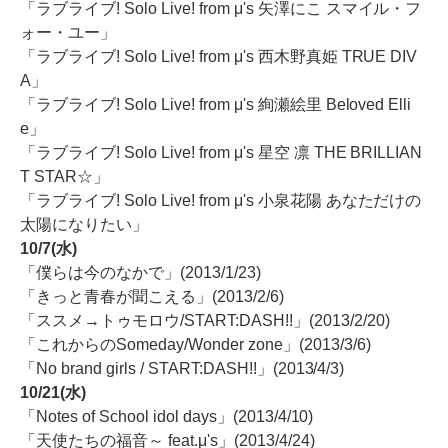
「ラブライブ! Solo Live! from μ's 矢澤にこ スマイル・フ
ォー・ユー」
「ラブライブ! Solo Live! from μ's 西木野真姫 TRUE DIV
A」
「ラブライブ! Solo Live! from μ's 絢瀬絵里 Beloved Elli
e」
「ラブライブ! Solo Live! from μ's 星空 凛 THE BRILLIAN
T STAR☆」
「ラブライブ! Solo Live! from μ's 小泉花陽 あなただけの
太陽になりたい」
10/7(水)
「僕らは今のなかで」(2013/1/23)
「きっと青春が聞こえる」(2013/2/6)
「ススメ→トゥモロウ/START:DASH!!」(2013/2/20)
「これからのSomeday/Wonder zone」(2013/3/6)
「No brand girls / START:DASH!!」(2013/4/3)
10/21(水)
「Notes of School idol days」(2013/4/10)
「天使たちの福音～ feat.μ's」(2013/4/24)