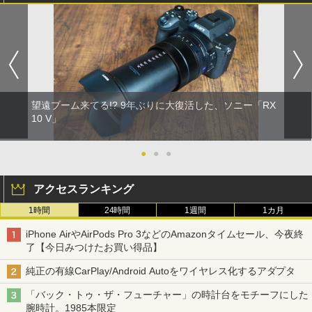
望遠ブーム来てる!? 9年ぶりに大復活した、ソニー「RX
10 V」
●
●
●
アクセスランキング
1時間
24時間
1週間
1カ月
iPhone AirやAirPods Pro 3などのAmazonタイムセール、今夜終
了【今日みつけたお買い得品】
純正の有線CarPlay/Android Autoをワイヤレス化するアダプタ
「バック・トゥ・ザ・フューチャー」の時計台をモチーフにした
腕時計。1985本限定