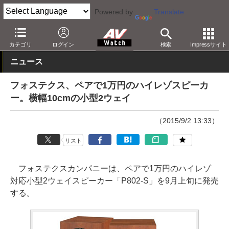
Powered by
Translate
AV Watch
製品
オーディオスピーカー
カテゴリ
ログイン
検索
Impressサイト
ニュース
フォステクス、ペアで1万円のハイレゾスピーカ
ー。横幅10cmの小型2ウェイ
（2015/9/2 13:33）
リスト
フォステクスカンパニーは、ペアで1万円のハイレゾ
対応小型2ウェイスピーカー「P802-S」を9月上旬に発売
する。