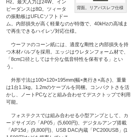
Hz。最大入力は24W、イン
背面。リアバスレフ仕様
ピーダンスは8Ω。ツィータ
の振動板はUFLCソフトドー
ム。内部損失が高く軽量なのが特徴で、40kHzの高域ま
で再生できるハイレゾ対応仕様。
ウーファのコーン紙には、適度な剛性と内部損失を持
つ木材パルプを採用。エッジはウレタンフォーム材で、
「8cm口径としては十分な低音特性を保有する」とい
う。
外形寸法は100×120×195mm(幅×奥行き×高さ)、重量
は1台1.1kg。1.2mのケーブルを同梱。コンパクトさを活
かし、ノートPCなどと組み合わせてデスクトップで利用
可能。
フォステクスでは組み合わせる小型アンプとして、カ
ードサイズの「AP05」(5,600円)、デジタルアンプ搭載
「AP15d」(9,800円)、USB DAC内蔵「PC200USB」(1