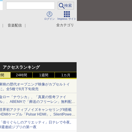
ログイン
Impress サイト
全カテゴリ
音楽配信
アクセスランキング
時間
24時間
1週間
1カ月
東映の歴代オープニング映像がカプセルトイ
に。全5種で8月下旬発売
金ロー「ナウシカ」、「真夏の怪奇ファイ
ル」、ABEMAで「葬送のフリーレン」無料配信
など。夏の特番・配信情報
世界初アクティブノイズキャンセリングII搭載
HDMIケーブル「Pulsar HDMI」。SilentPower
から
「借りぐらしのアリエッティ」日テレで今夜。
3週連続ジブリの第一夜