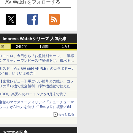
AV Watch をフォローする
Impress Watchシリーズ 人気記事
時間
24時間
1週間
1カ月
ユニクロ、今日から「お盆特別セール」。涼感
シアサッカーワンピース待望値下げ、撥水ギア
ショーツは1990円に
ミスド「Mrs. GREEN APPLE」のコラボドーナ
ツ4種、いよいよ発売！
【家電レビュー】手ごわい雑草との戦い、コメ
リの草刈機で完全勝利 掃除機感覚で使えた
KDDI、楽天へのローミングを9月末で終了
老舗のマウスユーティリティ「チューチューマ
ウス」がAIの力を借りて15年ぶりに復活／64bit
化、Windows 10/11、「Chrome」も走り回
もっと見る
る。復活記念で2026年末まで500円
おすすめ記事