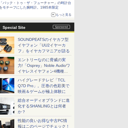
「バック・トゥ・ザ・フューチャー」の時計台
をモチーフにした腕時計。1985本限定
もっと見る
Special Site
SOUNDPEATSのイヤカフ型
イヤフォン「UU2イヤーカ
フ」をイヤカフマニアが語る
エントリーなのに脅威の実
力!「Osprey」Noble Audioワ
イヤレスイヤフォン4機種を
一気に聴く
ハイグレードテレビ「TCL
Q7D Pro」。圧巻の色彩美で
映画＆ゲームが極上体験に
総合オーディオブランドに進
化するSHANLINGとは何者
か？
性能の良いお得な中古PC情
報はこのページでチェック！