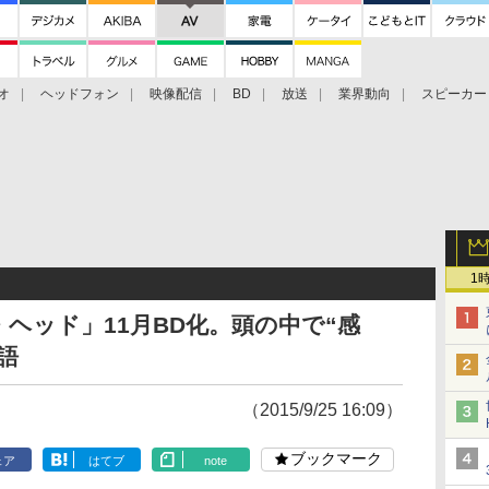
オ
ヘッドフォン
映像配信
BD
放送
業界動向
スピーカー
ェクタ
PS4
BDプレーヤー
映像配信
BD
1
ヘッド」11月BD化。頭の中で“感
語
（2015/9/25 16:09）
ブックマーク
ェア
はてブ
note