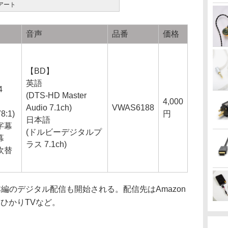
アート
音声
品番
価格
【BD】
層
英語
4
(DTS-HD Master
4,000
Audio 7.1ch)
VWAS6188
78:1)
円
日本語
字幕
(ドルビーデジタルプ
幕
ラス 7.1ch)
吹替
編のデジタル配信も開始される。配信先はAmazon
es、ひかりTVなど。