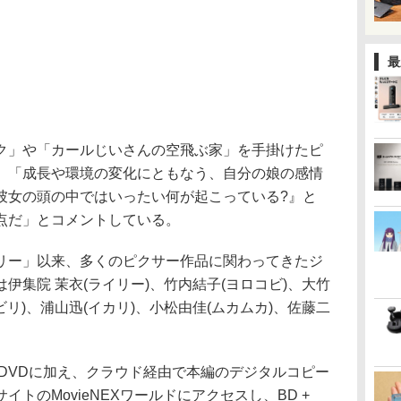
最
」や「カールじいさんの空飛ぶ家」を手掛けたピ
。「成長や環境の変化にともなう、自分の娘の感情
彼女の頭の中ではいったい何が起こっている?』と
点だ」とコメントしている。
ー」以来、多くのピクサー作品に関わってきたジ
伊集院 茉衣(ライリー)、竹内結子(ヨロコビ)、大竹
ビリ)、浦山迅(イカリ)、小松由佳(ムカムカ)、佐藤二
D、DVDに加え、クラウド経由で本編のデジタルコピー
トのMovieNEXワールドにアクセスし、BD +