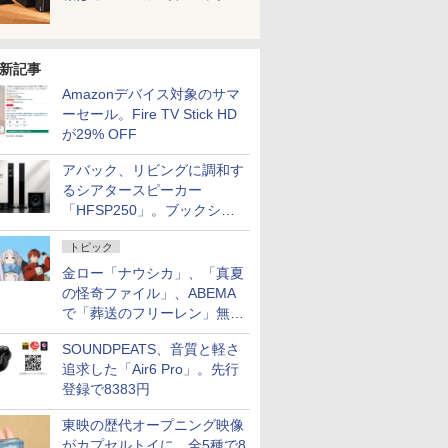
新記事
Amazonデバイス対象のサマ
ーセール。Fire TV Stick HD
が29% OFF
アバック、リビングに調和す
るシアタースピーカー
「HFSP250」。ブックシェ
ルフはペア3万円以下
トピック
金ロー「ナウシカ」、「真夏
の怪奇ファイル」、ABEMA
で「葬送のフリーレン」無料
配信など。夏の特番・配信情
SOUNDPEATS、音質と軽さ
報
追求した「Air6 Pro」。先行
登録で8383円
東映の歴代オープニング映像
がカプセルトイに。全5種で8