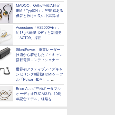
MADOO、Ortho搭載の限定
IEM「Typ624」。密度感ある
低音と抜けの良い中高音域
Acoustune「HS2000Air」。
約13gの軽量ボディと新開発
「ACT09」採用
SilentPower、軍事レーダー
技術から着想したノイキャン
搭載電源コンディショナー
「AC iPurifier2」
世界初アクティブノイズキャ
ンセリングII搭載HDMIケーブ
ル「Pulsar HDMI」。
SilentPowerから
Brise Audio“究極ポータブル
オーディオFUGAKU”に10周
年記念モデル。経路を
NISHIKIで統一。400万円