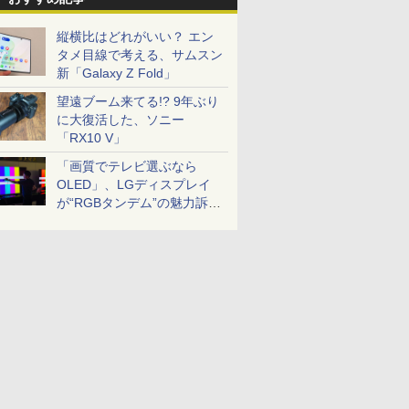
縦横比はどれがいい？ エン
タメ目線で考える、サムスン
新「Galaxy Z Fold」
望遠ブーム来てる!? 9年ぶり
に大復活した、ソニー
「RX10 V」
「画質でテレビ選ぶなら
OLED」、LGディスプレイ
が“RGBタンデム”の魅力訴
求。液晶とのガチ比較も