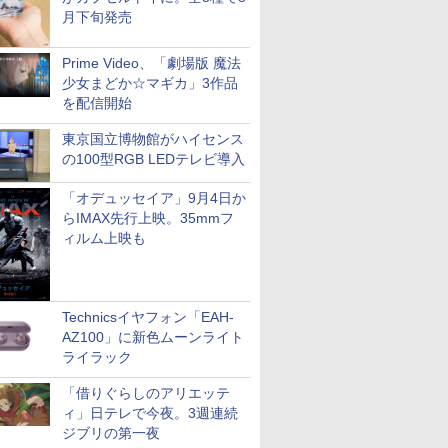
月下旬発売
Prime Video、「劇場版 魔法
少女まどか☆マギカ」3作品
を配信開始
東京国立博物館がハイセンス
の100型RGB LEDテレビ導入
「オデュッセイア」9月4日か
らIMAX先行上映。35mmフ
ィルム上映も
Technicsイヤフォン「EAH-
AZ100」に新色ムーンライト
ライラック
「借りぐらしのアリエッテ
ィ」日テレで今夜。3週連続
ジブリの第一夜