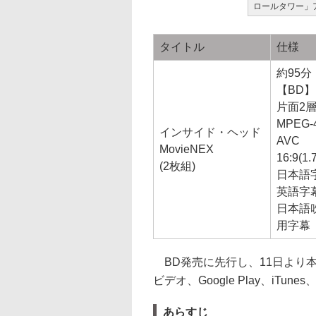
ロールタワー」
タイトル
仕様
約95分
【BD】
片面2
MPEG-
インサイド・ヘッド
AVC
MovieNEX
16:9(1.
(2枚組)
日本語
英語字
日本語
用字幕
BD発売に先行し、11日より本
ビデオ、Google Play、iTun
あらすじ