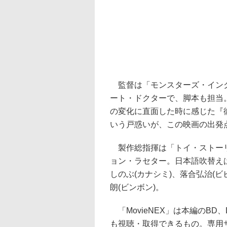
監督は「モンスターズ・インク
ート・ドクターで、脚本も担当
の変化に直面した時に感じた『
いう戸惑いが、この映画の出発
製作総指揮は「トイ・ストーリ
ョン・ラセター。日本語吹替えは
しのぶ(カナシミ)、落合弘治(ビ
朗(ビンボン)。
「MovieNEX」は本編のB
も視聴・取得できるもの。専用サイ