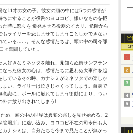
な11才の女の子。彼女の頭の中には5つの感情が
持ちにすることが役割のヨロコビ、嫌いなものを拒
った時に怒りを 爆発させる役割のイカリ、危険から
でもライリーを悲しませてしまうことしかできない
れている……。そんな感情たちは、頭の中の司令部
1
め日々奮闘していた。
大好きなミネソタを離れ、見知らぬ街サンフラン
になった彼女の心は、感情たちに思わぬ大事件を起
をしているその時、カナシミがミネソタでの楽しか
しまい、ライリーは泣きじゃくってしまう。自身で
無意識に、ボールに触れてしまう衝動により、つい
の外に放り出されてしまう!
ため、頭の中の世界は異変の兆しを見せ始める。2
保管場所」に迷い込み、ヨロコビ不在の司令部も大
とカナシミは、自分たちも今まで見たことが無かっ