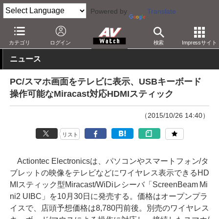
Powered by
Translate
AV Watch
製品
PC周辺機器
カテゴリ
ログイン
検索
Impressサイト
ニュース
PC/スマホ画面をテレビに表示、USBキーボード
操作可能なMiracast対応HDMIスティック
（2015/10/26 14:40）
リスト
Actiontec Electronicsは、パソコンやスマートフォン/タ
ブレットの映像をテレビなどにワイヤレス表示できるHD
MIスティック型Miracast/WiDiレシーバ「ScreenBeam Mi
ni2 UIBC」を10月30日に発売する。価格はオープンプラ
イスで、店頭予想価格は8,780円前後。別売のワイヤレス