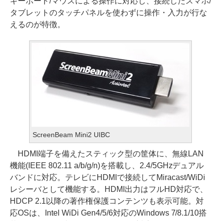
キーボード/マウスによる操作に対応し、接続したスマホ/
タブレットのタッチパネルを使わずに操作・入力が行な
えるのが特徴。
ScreenBeam Mini2 UIBC
HDMI端子を備えたスティック型の筐体に、無線LAN
機能(IEEE 802.11 a/b/g/n)を搭載し、2.4/5GHzデュアル
バンドに対応。テレビにHDMIで接続してMiracast/WiDi
レシーバとして機能する。HDMI出力はフルHD対応で、
HDCP 2.1以降の著作権保護コンテンツも表示可能。対
応OSは、Intel WiDi Gen4/5/6対応のWindows 7/8.1/10搭