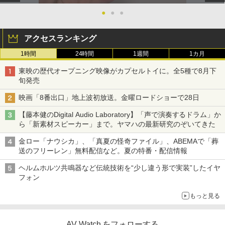
●
●
●
アクセスランキング
1時間
24時間
1週間
1カ月
東映の歴代オープニング映像がカプセルトイに。全5種で8月下
旬発売
映画「8番出口」地上波初放送。金曜ロードショーで28日
【藤本健のDigital Audio Laboratory】「声で演奏するドラム」か
ら「新素材スピーカー」まで。ヤマハの最新研究のぞいてきた
金ロー「ナウシカ」、「真夏の怪奇ファイル」、ABEMAで「葬
送のフリーレン」無料配信など。夏の特番・配信情報
ヘルムホルツ共鳴器など伝統技術を“少し違う形で実装”したイヤ
フォン
もっと見る
AV Watch をフォローする