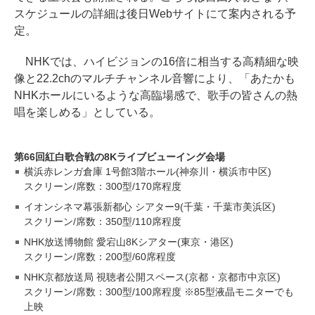
スケジュールの詳細は後日Webサイトにて案内される予
定。
NHKでは、ハイビジョンの16倍に相当する高精細な映
像と22.2chのマルチチャンネル音響により、「あたかも
NHKホールにいるような高臨場感で、歌手の皆さんの熱
唱を楽しめる」としている。
第66回紅白歌合戦の8Kライブビューイング会場
横浜赤レンガ倉庫 1号館3階ホール(神奈川・横浜市中区)
スクリーン/席数：300型/170席程度
イオンシネマ幕張新都心 シアター9(千葉・千葉市美浜区)
スクリーン/席数：350型/110席程度
NHK放送博物館 愛宕山8Kシアター(東京・港区)
スクリーン/席数：200型/60席程度
NHK京都放送局 視聴者公開スペース(京都・京都市中京区)
スクリーン/席数：300型/100席程度 ※85型液晶モニターでも
上映