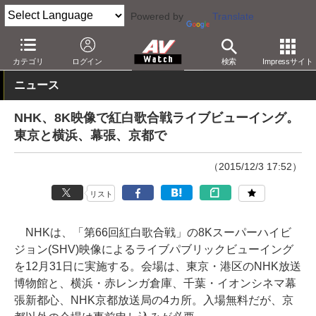
Powered by
Translate
AV Watch
コンテンツ・サービス
放送
カテゴリ
ログイン
検索
Impressサイト
ニュース
NHK、8K映像で紅白歌合戦ライブビューイング。
東京と横浜、幕張、京都で
（2015/12/3 17:52）
リスト
NHKは、「第66回紅白歌合戦」の8Kスーパーハイビ
ジョン(SHV)映像によるライブパブリックビューイング
を12月31日に実施する。会場は、東京・港区のNHK放送
博物館と、横浜・赤レンガ倉庫、千葉・イオンシネマ幕
張新都心、NHK京都放送局の4カ所。入場無料だが、京