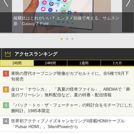
縦横比はどれがいい？ エンタメ目線で考える、サムスン
新「Galaxy Z Fold」
●
●
●
アクセスランキング
1時間
24時間
1週間
1カ月
東映の歴代オープニング映像がカプセルトイに。全5種で8月下
旬発売
金ロー「ナウシカ」、「真夏の怪奇ファイル」、ABEMAで「葬
送のフリーレン」無料配信など。夏の特番・配信情報
「バック・トゥ・ザ・フューチャー」の時計台をモチーフにした
腕時計。1985本限定
世界初アクティブノイズキャンセリングII搭載HDMIケーブル
「Pulsar HDMI」。SilentPowerから