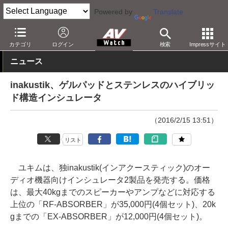
Powered by
Translate
AV Watch
製品
オーディオアクセサリ
カテゴリ
ログイン
検索
Impressサイト
ニュース
inakustik、ゲルパッドとステンレスのハイブリッ
ド構造インシュレータ
（2016/2/15 13:51）
リスト
ユキムは、独inakustik(インアクースティック)のオー
ディオ機器向けインシュレータ2製品を発売する。価格
は、最大40kgまでのスピーカーやアンプなどに対応する
上位の「RF-ABSORBER」が35,000円(4個セット)、20k
gまでの「EX-ABSORBER」が12,000円(4個セット)。