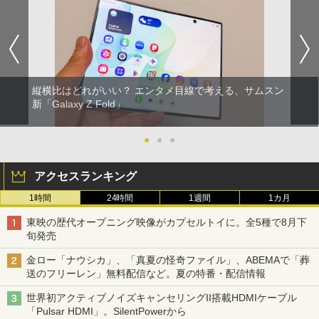
縦横比はどれがいい？ エンタメ目線で考える、サムスン
新「Galaxy Z Fold」
●
●
●
アクセスランキング
1時間
24時間
1週間
1カ月
東映の歴代オープニング映像がカプセルトイに。全5種で8月下
旬発売
金ロー「ナウシカ」、「真夏の怪奇ファイル」、ABEMAで「葬
送のフリーレン」無料配信など。夏の特番・配信情報
世界初アクティブノイズキャンセリングII搭載HDMIケーブル
「Pulsar HDMI」。SilentPowerから