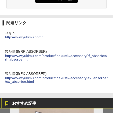
関連リンク
ユキム
http://www.yukimu.com/
製品情報(RF-ABSORBER)
http://www.yukimu.com/product/inakustik/accessory/rf_absorber/
rf_absorber.html
製品情報(EX-ABSORBER)
http://www.yukimu.com/product/inakustik/accessory/ex_absorber
/ex_absorber.html
おすすめ記事