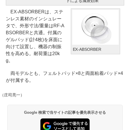
ドによる減衰効果
EX-ABSORBERは、ステ
ンレス素材のインシュレー
タで、外形寸法/重量はRF-A
BSORBERと共通。付属の
ゲルパッド(計4枚)を床面に
向けて設置し、機器の制振
EX-ABSORBER
性を高める。耐荷重は20k
g。
両モデルとも、フェルトパッド×8と両面粘着パッド×4
が付属する。
（庄司亮一）
Google 検索で当サイトの記事を優先表示させる