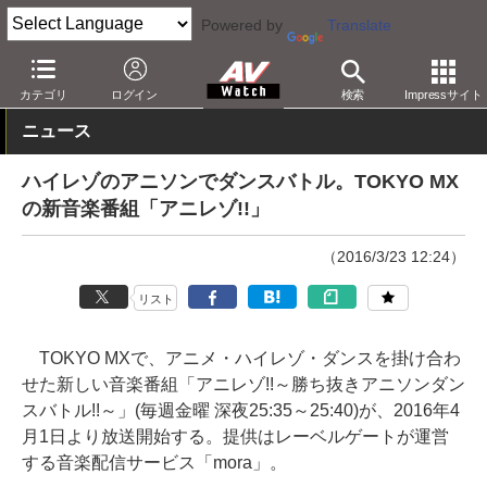
Powered by
Translate
AV Watch
コンテンツ・サービス
音楽配信
カテゴリ
ログイン
検索
Impressサイト
ニュース
ハイレゾのアニソンでダンスバトル。TOKYO MX
の新音楽番組「アニレゾ!!」
（2016/3/23 12:24）
リスト
TOKYO MXで、アニメ・ハイレゾ・ダンスを掛け合わ
せた新しい音楽番組「アニレゾ!!～勝ち抜きアニソンダン
スバトル!!～」(毎週金曜 深夜25:35～25:40)が、2016年4
月1日より放送開始する。提供はレーベルゲートが運営
する音楽配信サービス「mora」。