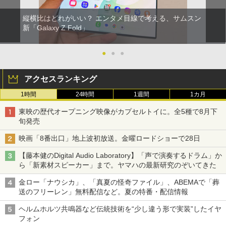
縦横比はどれがいい？ エンタメ目線で考える、サムスン
新「Galaxy Z Fold」
●
●
●
アクセスランキング
1時間
24時間
1週間
1カ月
東映の歴代オープニング映像がカプセルトイに。全5種で8月下
旬発売
映画「8番出口」地上波初放送。金曜ロードショーで28日
【藤本健のDigital Audio Laboratory】「声で演奏するドラム」か
ら「新素材スピーカー」まで。ヤマハの最新研究のぞいてきた
金ロー「ナウシカ」、「真夏の怪奇ファイル」、ABEMAで「葬
送のフリーレン」無料配信など。夏の特番・配信情報
ヘルムホルツ共鳴器など伝統技術を“少し違う形で実装”したイヤ
フォン