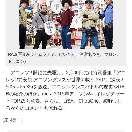
RAB(写真左よりムラトミ、けいたん、涼宮あつき、マロン、
ドラゴン)
アニレゾ!! 開始に先駆け、3月30日には特別番組「アニ
レゾ?前夜祭 アニソンダンスが世界を救う!?SP」(深夜2
5:05～25:35)を放送。アニソンダンスバトルの歴史やRA
Bの紹介のほか、mora 2015年アニソン&ハイレゾチャー
トTOP25も発表。さらに、LiSA、ChouCho、綾野まし
ろからのコメントも流れる。
（庄司亮一）