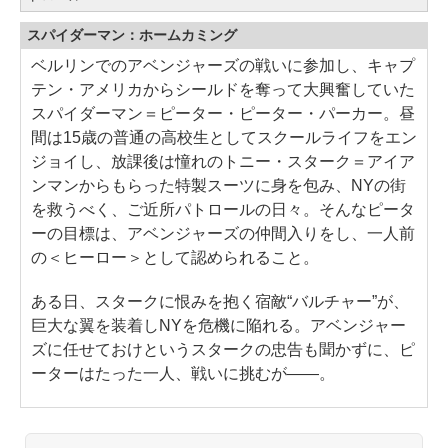
スパイダーマン：ホームカミング
ベルリンでのアベンジャーズの戦いに参加し、キャプ
テン・アメリカからシールドを奪って大興奮していた
スパイダーマン＝ピーター・ピーター・パーカー。昼
間は15歳の普通の高校生としてスクールライフをエン
ジョイし、放課後は憧れのトニー・スターク＝アイア
ンマンからもらった特製スーツに身を包み、NYの街
を救うべく、ご近所パトロールの日々。そんなピータ
ーの目標は、アベンジャーズの仲間入りをし、一人前
の＜ヒーロー＞として認められること。
ある日、スタークに恨みを抱く宿敵“バルチャー”が、
巨大な翼を装着しNYを危機に陥れる。アベンジャー
ズに任せておけというスタークの忠告も聞かずに、ピ
ーターはたった一人、戦いに挑むが――。