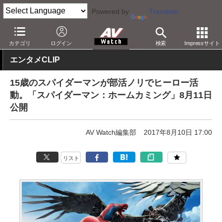
Powered by
Translate
AV Watch
コンテンツ・サービス
映画
カテゴリ
ログイン
検索
Impressサイト
エンタメCLIP
15歳のスパイダーマンが部活ノリでヒーロー活
動。「スパイダーマン：ホームカミング」8月11日
公開
AV Watch編集部
2017年8月10日 17:00
リスト