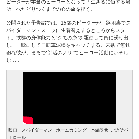
ピーターが本当のヒーローとなって「生きるに値する場
所」へたどりつくまでの心の旅を描く。
公開された予告編では、15歳のピーターが、路地裏でス
パイダーマン・スーツに生着替えするところからスター
ト。抜群の身体能力と“クモの糸”を駆使して街に繰り出
し、一瞬にして自転車泥棒をキャッチする。未熟で無鉄
砲な彼が、まるで“部活のノリ”でヒーロー活動にいそし
む……
映画「スパイダーマン：ホームカミング」本編映像_ご近所パ
トロール