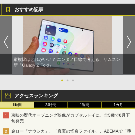
おすすめ記事
縦横比はどれがいい？ エンタメ目線で考える、サムスン
新「Galaxy Z Fold」
●
●
●
アクセスランキング
1時間
24時間
1週間
1カ月
東映の歴代オープニング映像がカプセルトイに。全5種で8月下
旬発売
金ロー「ナウシカ」、「真夏の怪奇ファイル」、ABEMAで「葬