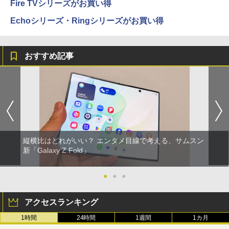
Fire TVシリーズがお買い得
Echoシリーズ・Ringシリーズがお買い得
おすすめ記事
縦横比はどれがいい？ エンタメ目線で考える、サムスン
新「Galaxy Z Fold」
●
●
●
アクセスランキング
1時間
24時間
1週間
1カ月