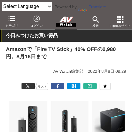
Powered by
Translate
AV Watch
動向
ショップ
セール
カテゴリ
ログイン
検索
Impressサイト
今日みつけたお買い得品
Amazonで「Fire TV Stick」40% OFFの2,980
円。8月16日まで
AV Watch編集部
2022年8月8日 09:29
リスト