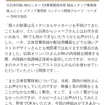
大日本印刷 ABセンター DX事業開発本部 独自メディア事業推
進ユニット メディア運用部 コンテンツ開発グループ・リーダ
ー 市村大知氏
「我々の部署は元々デジタルサイネージを手掛けてきた
こともあり、だいぶ以前からシャープさんとはお付き合
いがあり、8Kでも何かできないだろうかとお声がけしま
した。一方、立体音響収録や配信用機器などでも強いア
ストロデザインさんとも他部署ではありますが接点があ
りました。以前オリンパスさんが8Kの内視鏡を開発する
際、内視鏡の色調補正技術を提供したのですが、そのと
きのカメラセンサーにアストロさんのものを使わせてい
ただいていたという関係です」。
「また立体音響技術については、当初、国内の他社さん
にお声がけをしていたのですが、映像と音の同期をとる
ことがなかなか難しく断念。そこで、まったく繋がりは
なかったのですが、ドルビーさんにお声がけしてみたと
ころ、即答でOKをいただき、今回の枠組みができあがっ