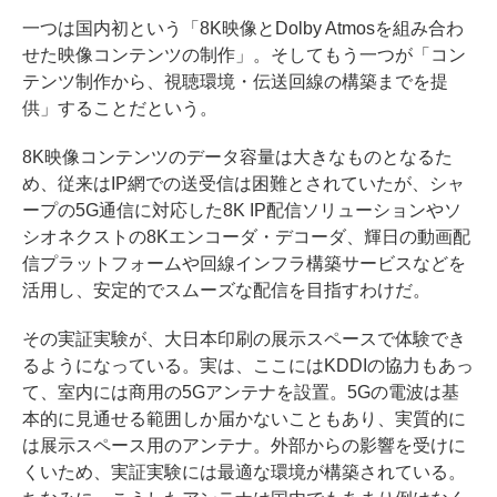
一つは国内初という「8K映像とDolby Atmosを組み合わ
せた映像コンテンツの制作」。そしてもう一つが「コン
テンツ制作から、視聴環境・伝送回線の構築までを提
供」することだという。
8K映像コンテンツのデータ容量は大きなものとなるた
め、従来はIP網での送受信は困難とされていたが、シャ
ープの5G通信に対応した8K IP配信ソリューションやソ
シオネクストの8Kエンコーダ・デコーダ、輝日の動画配
信プラットフォームや回線インフラ構築サービスなどを
活用し、安定的でスムーズな配信を目指すわけだ。
その実証実験が、大日本印刷の展示スペースで体験でき
るようになっている。実は、ここにはKDDIの協力もあっ
て、室内には商用の5Gアンテナを設置。5Gの電波は基
本的に見通せる範囲しか届かないこともあり、実質的に
は展示スペース用のアンテナ。外部からの影響を受けに
くいため、実証実験には最適な環境が構築されている。