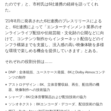
たのです」と、市村氏は6社連携の経緯を語ってくれ
た。
'21年8月に発表された6社連携のプレスリリースによる
と、6社連携によって「エンターテインメント業界のオ
ンラインライブ配信や伝統芸能・文化財の公開などに向
けて、コンテンツ制作からインターネット配信などのイ
ンフラ構築までを支援し、没入感の高い映像体験を多様
な環境で楽しめる機会を提供していきます」とある。
それぞれの役割分担は……
DNP：全体統括、ユースケース発掘、8KとDolby Atmosコンテ
ンツの制作
アストロデザイン：8K、立体音響収録、再生、配信用の機
器、映像制作への技術協力
シャープ：8K/立体音響製品および配信技術の協力
ソシオネクスト：8Kエンコーダ・デコーダ、配信技術の協力