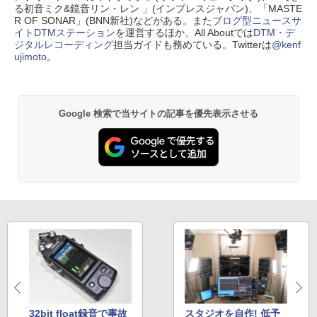
る初音ミク&鏡音リン・レン 」(インプレスジャパン)、「MASTE
R OF SONAR」(BNN新社)などがある。また
ブログ型ニュースサ
イトDTMステーション
を運営するほか、All Aboutでは
DTM・デ
ジタルレコーディング
担当ガイドも務めている。Twitterは
@kenf
ujimoto
。
Google 検索で当サイトの記事を優先表示させる
32bit float録音で事故
スタジオを自作! 低予