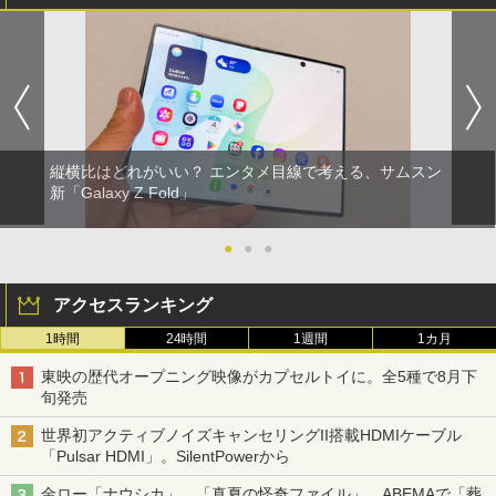
縦横比はどれがいい？ エンタメ目線で考える、サムスン
新「Galaxy Z Fold」
●
●
●
アクセスランキング
1時間
24時間
1週間
1カ月
東映の歴代オープニング映像がカプセルトイに。全5種で8月下
旬発売
世界初アクティブノイズキャンセリングII搭載HDMIケーブル
「Pulsar HDMI」。SilentPowerから
金ロー「ナウシカ」、「真夏の怪奇ファイル」、ABEMAで「葬