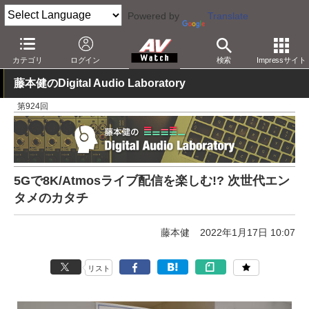
Powered by
Translate
AV Watch
動向
技術・デバイス
映像技術
カテゴリ
ログイン
検索
Impressサイト
藤本健のDigital Audio Laboratory
第924回
5Gで8K/Atmosライブ配信を楽しむ!? 次世代エン
タメのカタチ
藤本健
2022年1月17日 10:07
リスト