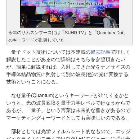
今年のサムスンブースには「SUHD TV」と「Quantum Dot」
のキーワードが乱舞していた
量子ドット技術については本連載の
過去記事
で詳しく
解説したことがあるので詳細はそちらを参照頂きたい
が、簡単に解説すれば、入射してきた光をナノサイズの
半導体結晶物質に照射して別の波長(色)の光に変換する
技術ということになる。
なぜ量子(Quantum)というキーワードが出てくるかと
いうと、光の波長変換を量子力学レベルで行なうからで
あるが、「量子」という言葉は未来的な響きがあるので
マーケティングキーワードとしても美味しいのである。
部材としては光学フィルムシート的なもので、エッジ
バックライトシステムでは白色LEDモジュールに張り合