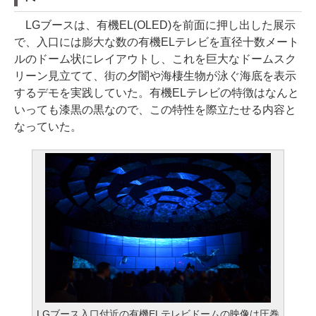
LGブースは、有機EL(OLED)を前面に押し出した展示
で、入口には膨大な数の有機ELテレビを直径十数メート
ルのドーム状にレイアウトし、これを巨大なドームスク
リーン見立てて、街の夕闇や海棲生物が泳ぐ海底を表示
するデモを実践していた。有機ELテレビの特徴はなんと
いっても漆黒の黒なので、この特性を際立たせる内容と
なっていた。
LGブース入口付近の有機ELテレビドームの映像は圧巻