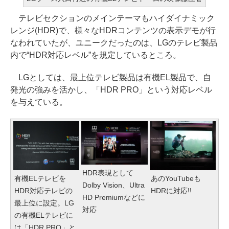
テレビセクションのメインテーマもハイダイナミック
レンジ(HDR)で、様々なHDRコンテンツの表示デモが行
なわれていたが、ユニークだったのは、LGのテレビ製品
内で“HDR対応レベル”を規定しているところ。
LGとしては、最上位テレビ製品は有機EL製品で、自
発光の強みを活かし、「HDR PRO」という対応レベル
を与えている。
HDR表現として
有機ELテレビを
あのYouTubeも
Dolby Vision、Ultra
HDR対応テレビの
HDRに対応!!
HD Premiumなどに
最上位に設定。LG
対応
の有機ELテレビに
は「HDR PRO」と