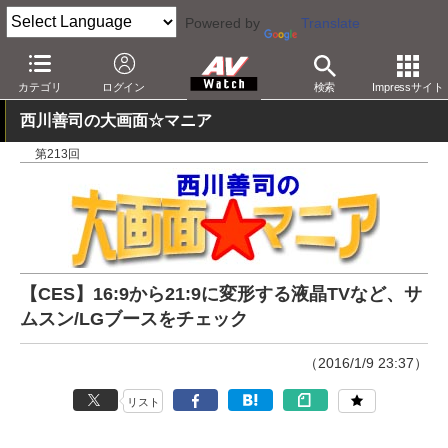
Powered by
Translate
AV Watch
製品
テレビ
LG
カテゴリ
ログイン
検索
Impressサイト
西川善司の大画面☆マニア
第213回
【CES】16:9から21:9に変形する液晶TVなど、サ
ムスン/LGブースをチェック
（2016/1/9 23:37）
リスト