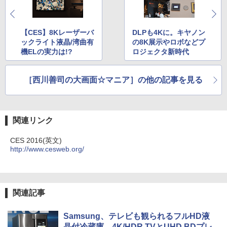
【CES】8Kレーザーバ
DLPも4Kに。キヤノン
ックライト液晶/湾曲有
の8K展示やロボなどプ
機ELの実力は!?
ロジェクタ新時代
［西川善司の大画面☆マニア］の他の記事を見る
関連リンク
CES 2016(英文)
http://www.cesweb.org/
関連記事
Samsung、テレビも観られるフルHD液
晶付冷蔵庫。4K/HDR TVとUHD BDプレ