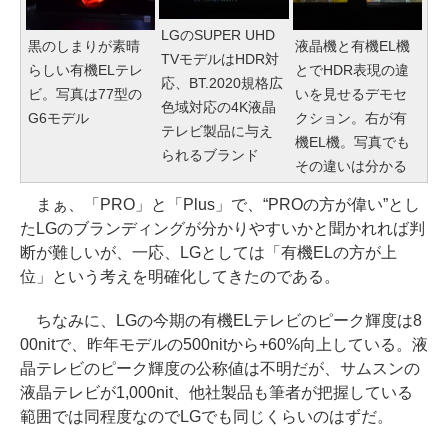
LGのSUPER UHD
黒のしまりが素晴
液晶機と有機EL機
TVモデルはHDR対
らしい有機ELテレ
とでHDR表現の違
応、BT.2020規格広
ビ。写真は77型の
いを見せるデモセ
色域対応の4K液晶
G6モデル
クション。右が有
テレビ製品に与え
機EL機。写真でも
られるブランド
その違いは分かる
まぁ、「PRO」と「Plus」で、“PROの方が偉い”とし
たLGのブランディングが分かりやすいかと聞かれれば判
断が難しいが、一応、LGとしては「有機ELの方が上
位」という考えを明確化してきたのである。
ちなみに、LGの今期の有機ELテレビのピーク輝度は8
00nitで、昨年モデルの500nitから+60%向上している。液
晶テレビのピーク輝度の公称値は不明だが、サムスンの
液晶テレビが1,000nit、他社製品も筆者が把握している
範囲では同程度なのでLGでも同じくらいのはずだ。