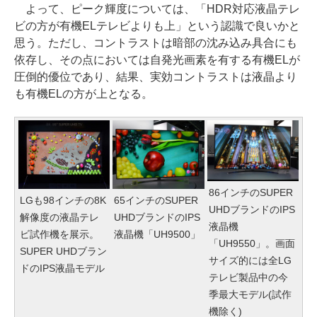
よって、ピーク輝度については、「HDR対応液晶テレ
ビの方が有機ELテレビよりも上」という認識で良いかと
思う。ただし、コントラストは暗部の沈み込み具合にも
依存し、その点においては自発光画素を有する有機ELが
圧倒的優位であり、結果、実効コントラストは液晶より
も有機ELの方が上となる。
86インチのSUPER
LGも98インチの8K
65インチのSUPER
UHDブランドのIPS
解像度の液晶テレ
UHDブランドのIPS
液晶機
ビ試作機を展示。
液晶機「UH9500」
「UH9550」。画面
SUPER UHDブラン
サイズ的には全LG
ドのIPS液晶モデル
テレビ製品中の今
季最大モデル(試作
機除く)