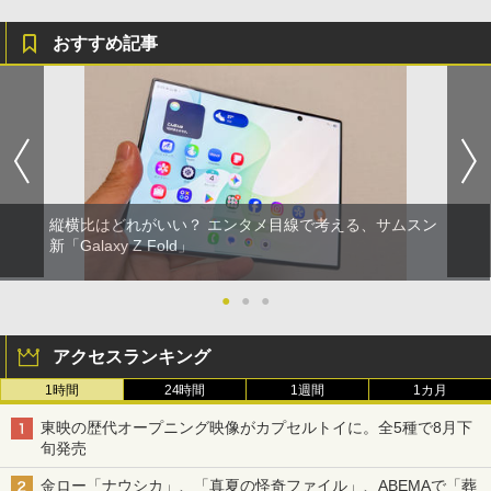
おすすめ記事
縦横比はどれがいい？ エンタメ目線で考える、サムスン
新「Galaxy Z Fold」
●
●
●
アクセスランキング
1時間
24時間
1週間
1カ月
東映の歴代オープニング映像がカプセルトイに。全5種で8月下
旬発売
金ロー「ナウシカ」、「真夏の怪奇ファイル」、ABEMAで「葬