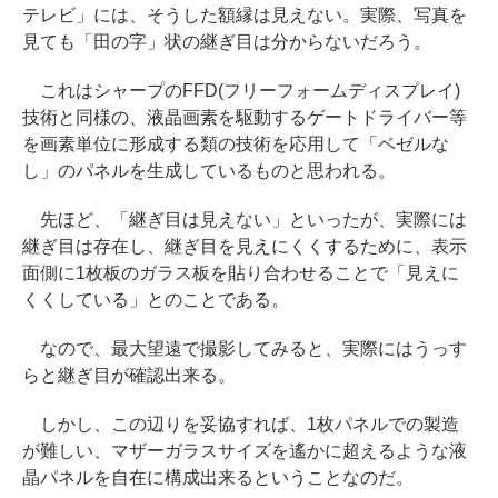
テレビ」には、そうした額縁は見えない。実際、写真を
見ても「田の字」状の継ぎ目は分からないだろう。
これはシャープのFFD(フリーフォームディスプレイ)
技術と同様の、液晶画素を駆動するゲートドライバー等
を画素単位に形成する類の技術を応用して「ベゼルな
し」のパネルを生成しているものと思われる。
先ほど、「継ぎ目は見えない」といったが、実際には
継ぎ目は存在し、継ぎ目を見えにくくするために、表示
面側に1枚板のガラス板を貼り合わせることで「見えに
くくしている」とのことである。
なので、最大望遠で撮影してみると、実際にはうっす
らと継ぎ目が確認出来る。
しかし、この辺りを妥協すれば、1枚パネルでの製造
が難しい、マザーガラスサイズを遙かに超えるような液
晶パネルを自在に構成出来るということなのだ。