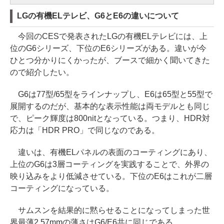
LGの有機ELテレビ、G6とE6の違いについて
今回のCESで発表されたLGの有機ELテレビには、上
位のG6シリーズ、下位のE6シリーズがある。違いが今
ひとつ分かりにくかったが、ブースで細かく聞いてきた
ので紹介したい。
G6は77型/65型をラインナップし、E6は65型と55型で
展開するのだが、基本的な表示性能は両モデルとも同じ
で、ピーク輝度は800nitとなっている。つまり、HDR対
応力は「HDR PRO」で同じなのである。
違いは、有機ELパネルの表面のコーティングにあり、
上位のG6は3層コーティングを実践することで、外界の
映り込みをより低減させている。下位のE6はこれが二層
コーティングになっている。
サムスンを結果的に黙らせることになってしまった世
界最薄2.57mmの薄さはG6/E6共に同じである。