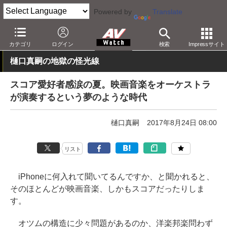
Powered by
Translate
AV Watch
コンテンツ・サービス
映画
カテゴリ
ログイン
検索
Impressサイト
樋口真嗣の地獄の怪光線
スコア愛好者感涙の夏。映画音楽をオーケストラ
が演奏するという夢のような時代
樋口真嗣
2017年8月24日 08:00
リスト
iPhoneに何入れて聞いてるんですか、と聞かれると、
そのほとんどが映画音楽、しかもスコアだったりしま
す。
オツムの構造に少々問題があるのか、洋楽邦楽問わず