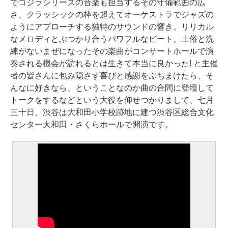
でゴジラシリーズの音楽も担当するその守備範囲の広
さ、クラッシックの枠を超えてオーケストラでジャズの
ようにアプローチする独特のサウンドの響き。リリカル
なメロディとぶつかり合うパワフルなビート。土俗と洗
練がないまぜになったその楽曲がコンサートホールで演
奏される機会が訪れるとは生きて本当に良かった! と主催
者の皆さんに包み隠さず喜びと感謝をぶちまけたら、そ
んなに好きなら、ということなのか曲の合間に登壇して
トークをするなどという大役を仰せつかりまして、七月
三十日、渋谷は大和田小学校跡地に建つ渋谷区総合文化
センター大和田・さくらホールで開演です。