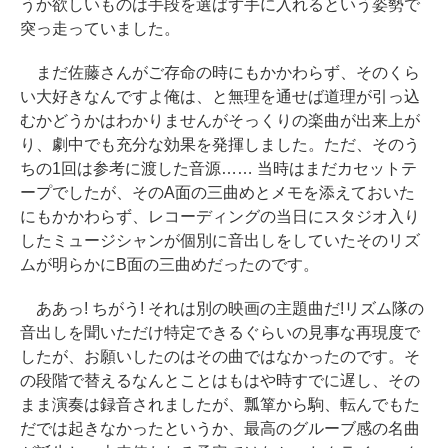
うか欲しいものは手段を選ばず手に入れるという姿勢で
突っ走っていました。
まだ佐藤さんがご存命の時にもかかわらず、そのくら
い大好きなんですよ俺は、と無理を通せば道理が引っ込
むかどうかはわかりませんがそっくりの楽曲が出来上が
り、劇中でも充分な効果を発揮しました。ただ、そのう
ちの1回は参考に渡した音源…… 当時はまだカセットテ
ープでしたが、そのA面の三曲めとメモを添えておいた
にもかかわらず、レコーディングの当日にスタジオ入り
したミュージシャンが個別に音出しをしていたそのリズ
ムが明らかにB面の三曲めだったのです。
ああっ! ちがう! それは別の映画の主題曲だ!リズム隊の
音出しを聞いただけ特定できるぐらいの見事な再現度で
したが、お願いしたのはその曲ではなかったのです。そ
の段階で替えるなんとことはもはや時すでに遅し、その
まま演奏は録音されましたが、瓢箪から駒、転んでもた
だでは起きなかったというか、最高のグルーブ感の名曲