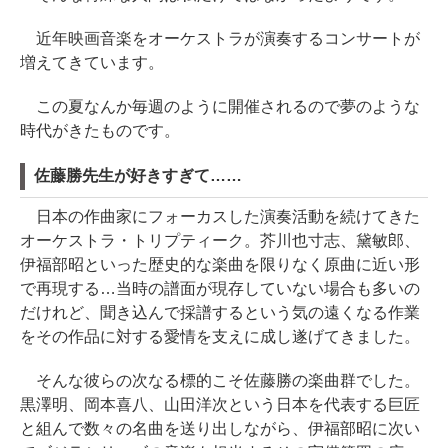
近年映画音楽をオーケストラが演奏するコンサートが
増えてきています。
この夏なんか毎週のように開催されるので夢のような
時代がきたものです。
佐藤勝先生が好きすぎて……
日本の作曲家にフォーカスした演奏活動を続けてきた
オーケストラ・トリプティーク。芥川也寸志、黛敏郎、
伊福部昭といった歴史的な楽曲を限りなく原曲に近い形
で再現する…当時の譜面が現存していない場合も多いの
だけれど、聞き込んで採譜するという気の遠くなる作業
をその作品に対する愛情を支えに成し遂げてきました。
そんな彼らの次なる標的こそ佐藤勝の楽曲群でした。
黒澤明、岡本喜八、山田洋次という日本を代表する巨匠
と組んで数々の名曲を送り出しながら、伊福部昭に次い