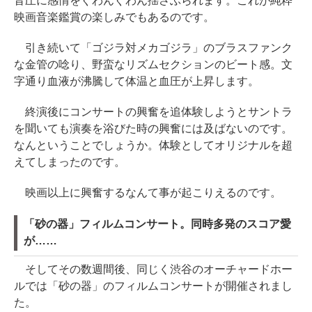
音圧に感情をぐわんぐわん揺さぶられます。これが純粋
映画音楽鑑賞の楽しみでもあるのです。
引き続いて「ゴジラ対メカゴジラ」のブラスファンク
な金管の唸り、野蛮なリズムセクションのビート感。文
字通り血液が沸騰して体温と血圧が上昇します。
終演後にコンサートの興奮を追体験しようとサントラ
を聞いても演奏を浴びた時の興奮には及ばないのです。
なんということでしょうか。体験としてオリジナルを超
えてしまったのです。
映画以上に興奮するなんて事が起こりえるのです。
「砂の器」フィルムコンサート。同時多発のスコア愛
が……
そしてその数週間後、同じく渋谷のオーチャードホー
ルでは「砂の器」のフィルムコンサートが開催されまし
た。