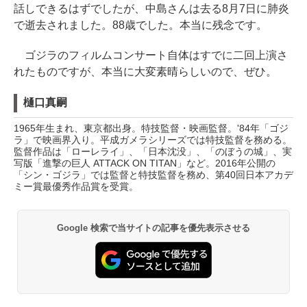
話しできるはずでしたが、中島さんは去る8月7日に肺炎
で逝去されました。88歳でした。本当に残念です。
ゴジラのフィルムコンサート自体はすでに二回上演さ
れたものですが、本当に大変素晴らしいので、ぜひ。
樋口真嗣
1965年生まれ、東京都出身。特技監督・映画監督。'84年「ゴジ
ラ」で映画界入り。平成ガメラシリーズでは特技監督を務める。
監督作品は「ローレライ」、「日本沈没」、「のぼうの城」、実
写版「進撃の巨人 ATTACK ON TITAN」など。2016年公開の
「シン・ゴジラ」では監督と特技監督を務め、第40回日本アカデ
ミー賞最優秀作品賞を受賞。
Google 検索で当サイトの記事を優先表示させる