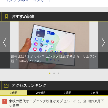
おすすめ記事
縦横比はどれがいい？ エンタメ目線で考える、サムスン
新「Galaxy Z Fold」
●
●
●
アクセスランキング
1時間
24時間
1週間
1カ月
東映の歴代オープニング映像がカプセルトイに。全5種で8月下
旬発売