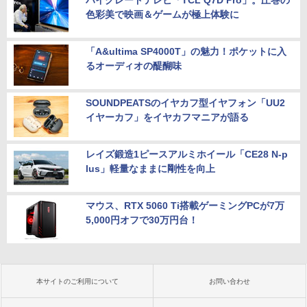
ハイグレードテレビ「TCL Q7D Pro」。圧巻の
色彩美で映画＆ゲームが極上体験に
「A&ultima SP4000T」の魅力！ポケットに入
るオーディオの醍醐味
SOUNDPEATSのイヤカフ型イヤフォン「UU2
イヤーカフ」をイヤカフマニアが語る
レイズ鍛造1ピースアルミホイール「CE28 N-p
lus」軽量なままに剛性を向上
マウス、RTX 5060 Ti搭載ゲーミングPCが7万
5,000円オフで30万円台！
本サイトのご利用について
お問い合わせ