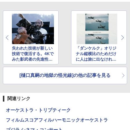
失われた技術が新しい
「ダンケルク」オリジ
技術で復活する。4Kで
ナル縦横比のためだけ
みた影武者の先進性と
に人は旅に出なければ
編集こそ命
いけないのか?
[樋口真嗣の地獄の怪光線]の他の記事を見る
関連リンク
オーケストラ・トリプティーク
フィルムスコアフィルハーモニックオーケストラ
ゴジラ シネマ・コンサート