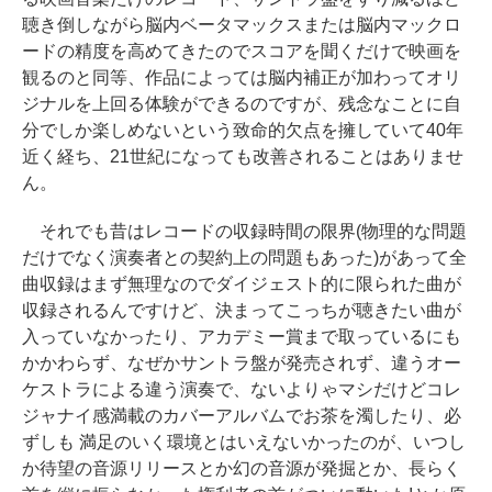
聴き倒しながら脳内ベータマックスまたは脳内マックロ
ードの精度を高めてきたのでスコアを聞くだけで映画を
観るのと同等、作品によっては脳内補正が加わってオリ
ジナルを上回る体験ができるのですが、残念なことに自
分でしか楽しめないという致命的欠点を擁していて40年
近く経ち、21世紀になっても改善されることはありませ
ん。
それでも昔はレコードの収録時間の限界(物理的な問題
だけでなく演奏者との契約上の問題もあった)があって全
曲収録はまず無理なのでダイジェスト的に限られた曲が
収録されるんですけど、決まってこっちが聴きたい曲が
入っていなかったり、アカデミー賞まで取っているにも
かかわらず、なぜかサントラ盤が発売されず、違うオー
ケストラによる違う演奏で、ないよりゃマシだけどコレ
ジャナイ感満載のカバーアルバムでお茶を濁したり、必
ずしも 満足のいく環境とはいえないかったのが、いつし
か待望の音源リリースとか幻の音源が発掘とか、長らく