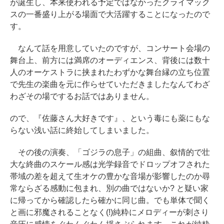
が誕生し、本来使われる予定ではなかったクライマック
スの一番盛り上がる場面で大活躍することになったので
す。
なんて話を用意していたのですが、コンサート会場の
舞台上、前方には満席のオーディエンス、背後には数十
人のオーケストラに挟まれたわずかな舞台縁の立ち位置
で先生の楽曲を元に作らせていただきましたなんてわざ
わざその場でするお話ではありません。
ので、『佐藤さん大好きです』、という毒にも薬にもな
らない浅い話に終始してしまいました。
その後の演奏、「ゴジラの息子」の組曲、叙情的で壮
大な終曲のスケール感は光学録音でドロップオフされた
帯域の差を超えて生オケの豊かな音場が影響したのか尋
常ならざる感動に包まれ、別の曲ではないか? と疑い家
に帰ってから確認したら確かに同じ曲。でも単体で聞く
と画に邪魔されることなく(!)純粋にメロディーが刺さり