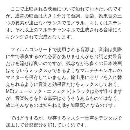
ここで上映される映画について触れておきたいのです
が、通常の映画は大きく分けて台詞、音楽、効果音の三
つの要素が適正なバランスでモノラル、もしくはステレ
オ、それ以上のマルチチャンネルで生成される音場にミ
キシングされて完成となります。
フィルムコンサートで使用される音源は、音楽は実際
に生で演奏するので必要がありませんから台詞と効果音
だけを流せば良いのですが、残念ながら多くの日本映画
はそういうミックスができるようなマルチチャンネルの
マスターを保存していません。輸出用にセリフを入れ替
えられるように音楽と効果音だけをミックスしておく、
ME(ミュージック・エフェクト)トラックは必ず作ります
が、音楽抜きを作る需要はそうそうあるものではなく、
故にそんなものは知らねえ!(by 加藤嘉)となるのです。
ではどうするか、現存するマスター音声をデジタルで
加工して音楽部分を消していくのです。