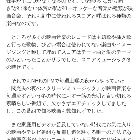
仕事が手につかなくなるのです。いわゆる”ながら聞
き”が出来ない体質の私が唯一オッケーな音楽の種類が映
画音楽、それも劇中に使われるスコアと呼ばれる種類の
楽曲なのです。
ところが多くの映画音楽のレコードは主題歌や挿入歌
と行った歌物、ひどい場合は使われてない楽曲をイメー
ジソングと称して埋めてスコアはテーマ曲と愛のテーマ
のみといったことがザラでした。スコアミュージック冬
の時代です。
それでもNHKのFMで毎週土曜の夜からやっていた
「関光夫の夜のスクリーンミュージック」が映画音楽を
毎週流すという冬の時代に刺す一筋の光明と言い切れる
素晴らしい番組で、欠かさずエアチェックしてました
し、この番組で知る映画も数知れずでした。
まだ家庭用ビデオが普及していない時代にお気に入り
の映画やテレビ番組を反芻し追体験する唯一の方法であ
る映画音楽だけのレコード、サントラ盤をすり減るほど