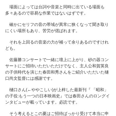
場面によっては台詞や音楽と同時に出ている場面も
多々あるので容易な作業ではないはずです。
確かにセリフの音の帯域が異常に狭くなって聞き取り
にくい場所もあり、苦労が偲ばれます。
それを上回るの音楽の力が補って余りあるのですけれ
ども。
佐藤勝コンサートで一緒に壇上に上がり、砂の器コン
サートにご招待いただいただけでなく、主人公和賀英良
の子供時代を演じた春田和秀さんをご紹介いただいた樋
口尚文監督には感謝です。
樋口さん(←ややこしい)が上梓した最新刊『 「昭和」
の子役:もう一つの日本映画史』では春田さんのロングイ
ンタビューが載っています。必読です。
そう考えるとこの夏はご招待ばっかり受けて本当に申