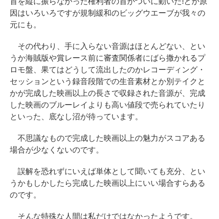
首を縦に振らなかった権利者の首がついに動いた!とか原
因はいろいろですが規制緩和のビッグウエーブが我々の
元にも。
その代わり、手に入らない音源はほとんどない、とい
うか海賊版や賞レース前に審査関係者にばら撒かれるプ
ロモ盤、果てはどうして流出したのかレコーディング・
セッションという録音段階での生音素材とか別テイクと
かが完成した映画以上の長さで収録された音源が、完成
した映画のブルーレイよりも高い値段で売られていたり
といった、底なし沼が待っています。
不思議なもので完成した映画以上の魅力がスコアある
場合が少なくないのです。
誤解を恐れずにいえば単体として聞いても充分、とい
うかもしかしたら完成した映画以上にいい場合すらある
のです。
そんな特殊な人間は私だけではなかったようです。