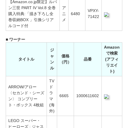
【Amazon.co.jp限定】ルパ
ン三世 PART IV Vol.8 全巻
ア
VPXY-
購入特典:「描き下ろし全
ニ
6480
71422
巻収納BOX 」引換シリア
メ
ルコード付
■ ワーナー
Amazon
ジ
で検索
ャ
価格
タイトル
品番
(アフィ
ン
（円）
リエイ
ル
ト)
TV
ARROW/アロー
ド
〈セカンド・シーズ
ラ
6665
1000611602
ン〉 コンプリー
マ
ト・ボックス 4枚組
(海
外)
LEGO スーパー・
ヒーローズ : ジャス