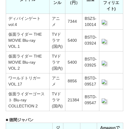
ンル
（円）
フィリエ
イト)
ディバインゲート
アニ
BSZS-
7344
vol.4
メ
10014
仮面ライダー THE
TVド
BSTD-
MOVIE Blu-ray
ラマ
5400
03924
VOL.1
(国内)
仮面ライダー THE
TVド
BSTD-
MOVIE Blu-ray
ラマ
5400
03925
VOL.2
(国内)
ワールドトリガー
アニ
BSTD-
8856
VOL.17
メ
09517
仮面ライダーゴース
TVド
BSTD-
ト Blu‐ray
ラマ
21384
09547
COLLECTION 2
(国内)
■ 徳間ジャパン
ジ
Amazonで