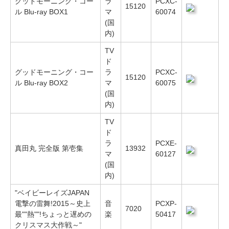
グッドモーニング・コー
ラ
PCXC-
15120
ル Blu-ray BOX1
マ
60074
(国
内)
TV
ド
グッドモーニング・コー
ラ
PCXC-
15120
ル Blu-ray BOX2
マ
60075
(国
内)
TV
ド
ラ
PCXE-
真田丸 完全版 第壱集
13932
マ
60127
(国
内)
"ベイビーレイズJAPAN
電撃の雷舞!2015～史上
音
PCXP-
7020
最""熱""!ちょっと遅めの
楽
50417
クリスマス大作戦～"