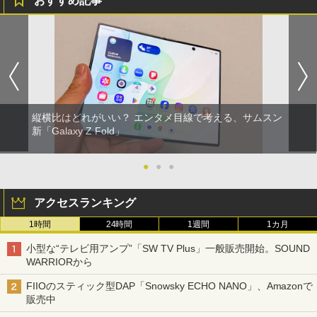
おすすめ記事
縦横比はどれがいい？ エンタメ目線で考える、サムスン
新「Galaxy Z Fold」
●
●
●
アクセスランキング
1時間
24時間
1週間
1カ月
小型な“テレビ用アンプ”「SW TV Plus」一般販売開始。SOUND
WARRIORから
FIIOのスティック型DAP「Snowsky ECHO NANO」、Amazonで
販売中