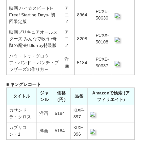
映画 ハイ☆スピード!-
ア
PCXE-
Free! Starting Days- 初
ニ
8964
50630
回限定版
メ
映画プリキュアオールス
ア
PCXX-
ターズ みんなで歌う♪奇
ニ
8208
50108
跡の魔法! Blu-ray特装版
メ
ハウ・トゥ・グロウ・
洋
PCXE-
ア・バンド ～パンチ・ブ
5184
画
50637
ラザーズの作り方～
■ キングレコード
ジャ
価格
Amazonで検索 (ア
タイトル
品番
ンル
（円）
フィリエイト)
カサンド
KIXF-
洋画
5184
ラ・クロス
397
カプリコ
KIXF-
洋画
5184
ン・1
396