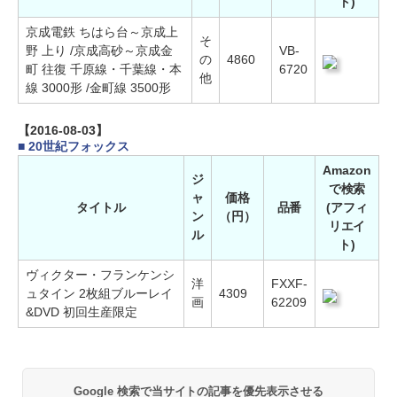
ト)
京成電鉄 ちはら台～京成上
そ
野 上り /京成高砂～京成金
VB-
の
4860
町 往復 千原線・千葉線・本
6720
他
線 3000形 /金町線 3500形
【2016-08-03】
■ 20世紀フォックス
Amazon
ジ
で検索
ャ
価格
タイトル
品番
(アフィ
ン
（円）
リエイ
ル
ト)
ヴィクター・フランケンシ
洋
FXXF-
ュタイン 2枚組ブルーレイ
4309
画
62209
&DVD 初回生産限定
Google 検索で当サイトの記事を優先表示させる