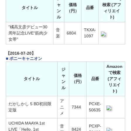
ャ
価格
検索 (アフ
タイトル
品番
ン
（円）
ィリエイ
ル
ト)
"橘高文彦デビュー30
音
TKXA-
周年記念LIVE“筋肉少
6804
楽
1097
女帯"
【2016-07-20】
■ ポニーキャニオン
Amazon
ジ
で検索
ャ
価格
タイトル
品番
(アフィ
ン
（円）
リエイ
ル
ト)
ア
だがしかし 5 BD初回限
PCXE-
ニ
7344
定版
50635
メ
UCHIDA MAAYA 1st
音
PCXP-
LIVE「Hello, 1st
8424