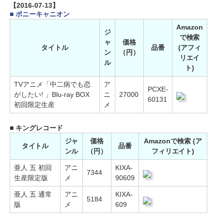
【2016-07-13】
■ ポニーキャニオン
Amazon
ジ
で検索
ャ
価格
タイトル
品番
(アフィ
ン
（円）
リエイ
ル
ト)
TVアニメ「中二病でも恋
ア
PCXE-
がしたい! 」Blu-ray BOX
ニ
27000
60131
初回限定生産
メ
■ キングレコード
ジャ
価格
Amazonで検索 (ア
タイトル
品番
ンル
（円）
フィリエイト)
亜人 五 初回
アニ
KIXA-
7344
生産限定版
メ
90609
亜人 五 通常
アニ
KIXA-
5184
版
メ
609