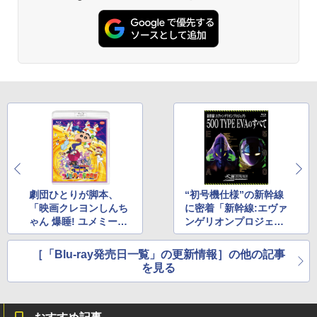
劇団ひとりが脚本、
“初号機仕様”の新幹線
「映画クレヨンしんち
に密着「新幹線:エヴァ
ゃん 爆睡! ユメミーワ
ンゲリオンプロジェク
ールド大突撃」など19
ト500 TYPE EVAのす
本
べて」など53本
［「Blu-ray発売日一覧」の更新情報］の他の記事
を見る