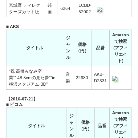
宮城野 ディレク
邦
LCBD-
6264
ターズカット版
画
52002
■ AKS
Amazon
ジ
で検索
ャ
価格
タイトル
品番
(アフィ
ン
（円）
リエイ
ル
ト)
"祝 高橋みなみ卒
音
AKB-
業“148.5cmの見た夢""in
22680
楽
D2331
横浜スタジアム BD"
【2016-07-21】
■ ビコム
Amazon
ジ
で検索
ャ
価格
タイトル
品番
(アフィ
ン
（円）
リエイ
ル