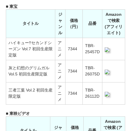
■ 東宝
ジ
Amazon
ャ
価格
で検索
タイトル
品番
ン
（円）
(アフィリ
ル
エイト)
ハイキュー!!セカンドシ
ア
TBR-
ーズン Vol.7 初回生産限
ニ
7344
25457D
定版
メ
ア
灰と幻想のグリムガル
TBR-
ニ
7344
Vol.5 初回生産限定版
26075D
メ
ア
三者三葉 Vol.2 初回生産
TBR-
ニ
7344
限定版
26112D
メ
■ 東映ビデオ
Amazon
ジャ
価格
で検索 (ア
タイトル
品番