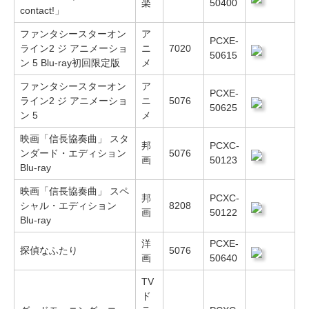
楽
50400
contact!」
ファンタシースターオン
ア
PCXE-
ライン2 ジ アニメーショ
ニ
7020
50615
ン 5 Blu-ray初回限定版
メ
ファンタシースターオン
ア
PCXE-
ライン2 ジ アニメーショ
ニ
5076
50625
ン 5
メ
映画「信長協奏曲」 スタ
邦
PCXC-
ンダード・エディション
5076
画
50123
Blu-ray
映画「信長協奏曲」 スペ
邦
PCXC-
シャル・エディション
8208
画
50122
Blu-ray
洋
PCXE-
探偵なふたり
5076
画
50640
TV
ド