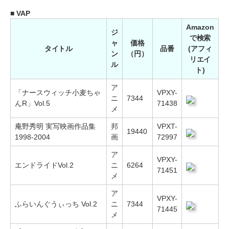
■ VAP
Amazon
ジ
で検索
ャ
価格
タイトル
品番
(アフィ
ン
（円）
リエイ
ル
ト)
ア
「ナースウィッチ小麦ちゃ
VPXY-
ニ
7344
んR」Vol.5
71438
メ
庵野秀明 実写映画作品集
邦
VPXT-
19440
1998-2004
画
72997
ア
VPXY-
エンドライドVol.2
ニ
6264
71451
メ
ア
VPXY-
ふらいんぐうぃっち Vol.2
ニ
7344
71445
メ