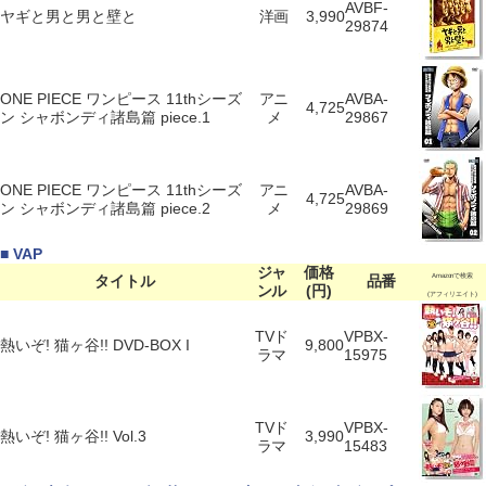
AVBF-
ヤギと男と男と壁と
洋画
3,990
29874
ONE PIECE ワンピース 11thシーズ
アニ
AVBA-
4,725
ン シャボンディ諸島篇 piece.1
メ
29867
ONE PIECE ワンピース 11thシーズ
アニ
AVBA-
4,725
ン シャボンディ諸島篇 piece.2
メ
29869
■ VAP
ジャ
価格
タイトル
品番
Amazonで検索
ンル
(円)
(アフィリエイト)
TVド
VPBX-
熱いぞ! 猫ヶ谷!! DVD-BOX I
9,800
ラマ
15975
TVド
VPBX-
熱いぞ! 猫ヶ谷!! Vol.3
3,990
ラマ
15483