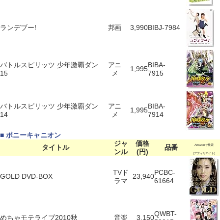
ランデブー!
邦画
3,990
BIBJ-7984
バトルスピリッツ 少年激覇ダン
アニ
BIBA-
1,995
15
メ
7915
バトルスピリッツ 少年激覇ダン
アニ
BIBA-
1,995
14
メ
7914
■ ポニーキャニオン
ジャ
価格
タイトル
品番
Amazonで検索
ンル
(円)
(アフィリエイト)
TVド
PCBC-
GOLD DVD-BOX
23,940
ラマ
61664
QWBT-
めちゃモテライブ2010秋
音楽
3,150