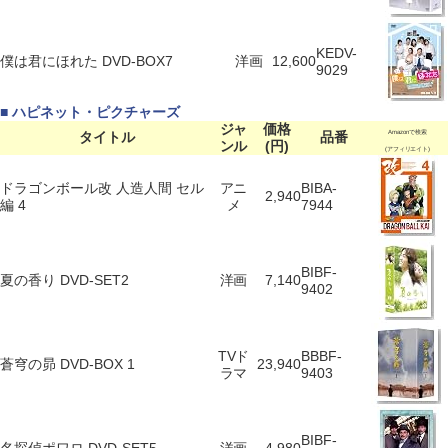
KEDV-
僕は君にほれた DVD-BOX7
洋画
12,600
9029
■ ハピネット・ピクチャーズ
ジャ
価格
タイトル
品番
Amazonで検索
ンル
(円)
(アフィリエイト)
ドラゴンボール改 人造人間 セル
アニ
BIBA-
2,940
編 4
メ
7944
BIBF-
夏の香り DVD-SET2
洋画
7,140
9402
TVド
BBBF-
蒼穹の昴 DVD-BOX 1
23,940
ラマ
9403
BIBF-