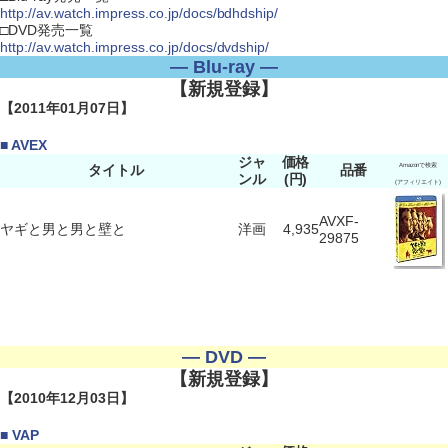
http://av.watch.impress.co.jp/docs/bdhdship/
□DVD発売一覧
http://av.watch.impress.co.jp/docs/dvdship/
― Blu-ray ―
【新規登録】
【2011年01月07日】
■ AVEX
ジャ
価格
タイトル
品番
Amazonで検索
ンル
(円)
(アフィリエイト)
AVXF-
ヤギと男と男と壁と
洋画
4,935
29875
― DVD ―
【新規登録】
【2010年12月03日】
■ VAP