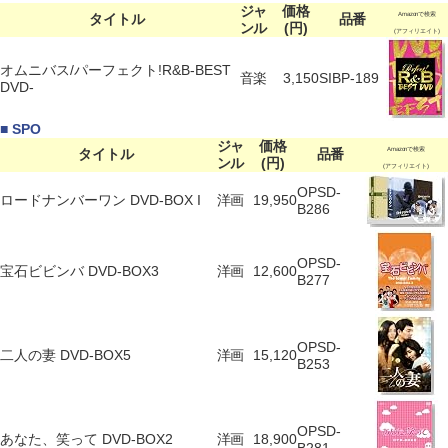
ジャ
価格
タイトル
品番
Amazonで検索
ンル
(円)
(アフィリエイト)
オムニバス/パーフェクト!R&B-BEST
音楽
3,150
SIBP-189
DVD-
■ SPO
ジャ
価格
タイトル
品番
Amazonで検索
ンル
(円)
(アフィリエイト)
OPSD-
ロードナンバーワン DVD-BOX I
洋画
19,950
B286
OPSD-
宝石ビビンバ DVD-BOX3
洋画
12,600
B277
OPSD-
二人の妻 DVD-BOX5
洋画
15,120
B253
OPSD-
あなた、笑って DVD-BOX2
洋画
18,900