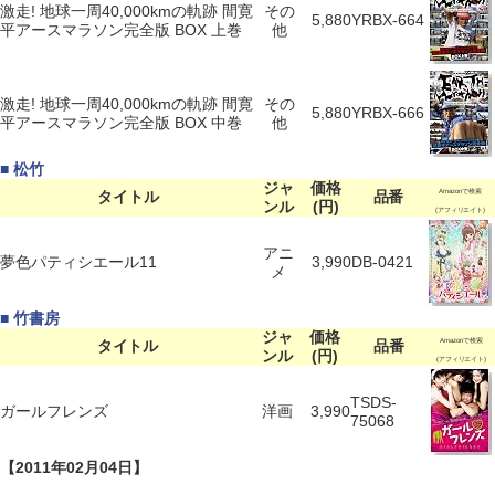
激走! 地球一周40,000kmの軌跡 間寛
その
5,880
YRBX-664
平アースマラソン完全版 BOX 上巻
他
激走! 地球一周40,000kmの軌跡 間寛
その
5,880
YRBX-666
平アースマラソン完全版 BOX 中巻
他
■ 松竹
ジャ
価格
タイトル
品番
Amazonで検索
ンル
(円)
(アフィリエイト)
アニ
夢色パティシエール11
3,990
DB-0421
メ
■ 竹書房
ジャ
価格
タイトル
品番
Amazonで検索
ンル
(円)
(アフィリエイト)
TSDS-
ガールフレンズ
洋画
3,990
75068
【2011年02月04日】