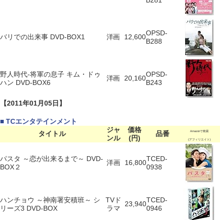
B281
OPSD-
バリでの出来事 DVD-BOX1
洋画
12,600
B288
野人時代-将軍の息子 キム・ドゥ
OPSD-
洋画
20,160
ハン DVD-BOX6
B243
【2011年01月05日】
■ TCエンタテインメント
ジャ
価格
タイトル
品番
Amazonで検索
ンル
(円)
(アフィリエイト)
パスタ ～恋が出来るまで～ DVD-
TCED-
洋画
16,800
BOX２
0938
ハンチョウ ～神南署安積班～ シ
TVド
TCED-
23,940
リーズ3 DVD-BOX
ラマ
0946