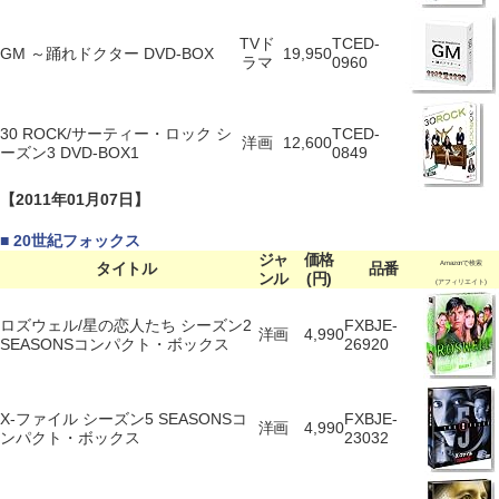
TVド
TCED-
GM ～踊れドクター DVD-BOX
19,950
ラマ
0960
30 ROCK/サーティー・ロック シ
TCED-
洋画
12,600
ーズン3 DVD-BOX1
0849
【2011年01月07日】
■ 20世紀フォックス
ジャ
価格
タイトル
品番
Amazonで検索
ンル
(円)
(アフィリエイト)
ロズウェル/星の恋人たち シーズン2
FXBJE-
洋画
4,990
SEASONSコンパクト・ボックス
26920
X-ファイル シーズン5 SEASONSコ
FXBJE-
洋画
4,990
ンパクト・ボックス
23032