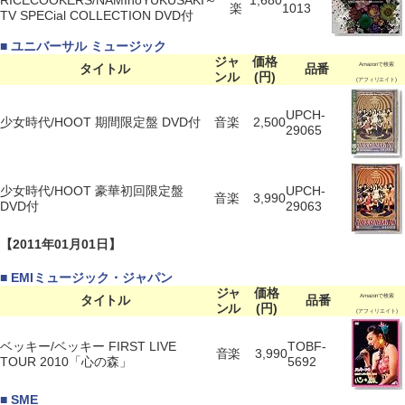
RICECOOKERS/NAMInoYUKUSAKI～
1,680
楽
1013
TV SPECial COLLECTION DVD付
■ ユニバーサル ミュージック
ジャ
価格
タイトル
品番
Amazonで検索
ンル
(円)
(アフィリエイト)
UPCH-
少女時代/HOOT 期間限定盤 DVD付
音楽
2,500
29065
少女時代/HOOT 豪華初回限定盤
UPCH-
音楽
3,990
DVD付
29063
【2011年01月01日】
■ EMIミュージック・ジャパン
ジャ
価格
タイトル
品番
Amazonで検索
ンル
(円)
(アフィリエイト)
ベッキー/ベッキー FIRST LIVE
TOBF-
音楽
3,990
TOUR 2010「心の森」
5692
■ SME