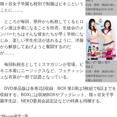
Vol.1
猫ヶ谷女子学園も校則で制服はビキニという
(C)克・亜樹・講談社/猫ヶ
ことに……。
谷製作委員会2010 (C)K・
K/猫ヶ谷2010
ところが毎回、県外から転校してくるヒロ
イン達は水着になることを拒否。生徒会のメ
ンバーたちはそんな彼女たちが早く学校にな
じみ、楽しい学生生活が送れるように、洋服
から解放してあげようと奮闘するのだ
が……。
熱いぞ! 猫ヶ谷!!
毎回転校生としてミスマガジンが登場。ビ
Vol.2
キニ水着にニーソックスなど、フェティッシ
(C)克・亜樹・講談社/猫ヶ
谷製作委員会2010 (C)K・
ュな衣装が一部で話題となっている。
K/猫ヶ谷2010
DVD単品版は各巻2話収録、BOX 第1弾は3枚組で6話までを
収録する。BOXには収納BOXやブックレット、猫ヶ谷女子学
園学生証、NEKO委員会認定証などの特典も同梱する。
□Blu-ray発売一覧