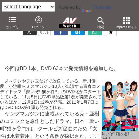
Powered by
Translate
「Blu-ray/DVD発売日一覧」12月6日の更新情報
カテゴリ
ログイン
検索
Impressサイト
リスト
今回はBD 1本、DVD 63本の発売情報を追加した。
メ～テレやテレ玉などで放送している、新川優
愛、小池唯らミスマガジン10人が出演する青春コメ
ディドラマ「熱いぞ! 猫ヶ谷!!」のDVD化がスタート
している。11月5日にDVD単品版第1巻が発売されて
いるほか、12月1日に2巻が発売。2011年1月7日に
はDVD-BOX第1弾も発売される。
ヤングマガジンに連載されている克・亜樹
のコミックを原作としたドラマ。日本一暑い
町“猫ヶ谷”では、クールビズ促進のため「女
熱いぞ! 猫ヶ谷!!
性は水着着用」という条例が採択され、ここ