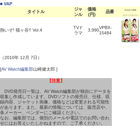
■ VAP
ジャ
価格
タイトル
品番
Amazonで検索
ンル
(円)
(アフィリエイト)
TVド
VPBX-
熱いぞ! 猫ヶ谷!! Vol.4
3,990
ラマ
15484
（2010年 12月 7日）
[
AV Watch編集部
山崎健太郎 ]
【注意】
DVD発売日一覧は、AV Watch編集部が独自にデータを
収集し作成しています。DVDソフトの発売日、仕様、収
録内容、ジャケット画像、価格などは変更される可能性
があります。また、最新の情報については、販売店や、
各メーカー、ベンダーにご確認ください。
なお、編集部では、個別のメールや電話でのお問い合わ
せにはお答えいたしかねますので、ご了承ください。