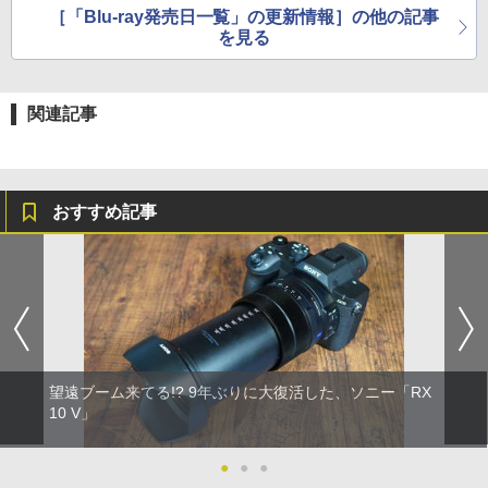
［「Blu-ray発売日一覧」の更新情報］の他の記事
を見る
関連記事
おすすめ記事
望遠ブーム来てる!? 9年ぶりに大復活した、ソニー「RX
10 V」
●
●
●