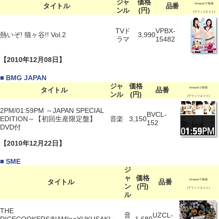
ジャ
価格
タイトル
品番
Amazonで検索
ンル
(円)
(アフィリエイト)
TVド
VPBX-
熱いぞ! 猫ヶ谷!! Vol.2
3,990
ラマ
15482
【2010年12月08日】
■ BMG JAPAN
ジャ
価格
タイトル
品番
Amazonで検索
ンル
(円)
(アフィリエイト)
2PM/01:59PM ～JAPAN SPECIAL
BVCL-
EDITION～【初回生産限定盤】
音楽
3,150
152
DVD付
【2010年12月22日】
■ SME
ジ
ャ
価格
タイトル
品番
Amazonで検索
ン
(円)
(アフィリエイト)
ル
THE
音
UZCL-