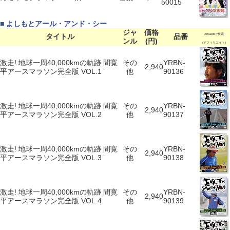
50015
■ よしもとアール・アンド・シー
ジャ
価格
タイトル
品番
Amazonで検索
ンル
(円)
(アフィリエイト)
激走! 地球一周40,000kmの軌跡 間寛
その
YRBN-
2,940
平アースマラソン完全版 VOL.1
他
90136
激走! 地球一周40,000kmの軌跡 間寛
その
YRBN-
2,940
平アースマラソン完全版 VOL.2
他
90137
激走! 地球一周40,000kmの軌跡 間寛
その
YRBN-
2,940
平アースマラソン完全版 VOL.3
他
90138
激走! 地球一周40,000kmの軌跡 間寛
その
YRBN-
2,940
平アースマラソン完全版 VOL.4
他
90139