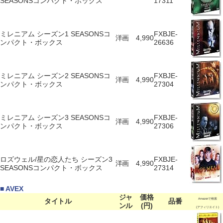
SEASONSコンパクト・ボックス
17311
ミレニアム シーズン1 SEASONSコ
FXBJE-
洋画
4,990
ンパクト・ボックス
26636
ミレニアム シーズン2 SEASONSコ
FXBJE-
洋画
4,990
ンパクト・ボックス
27304
ミレニアム シーズン3 SEASONSコ
FXBJE-
洋画
4,990
ンパクト・ボックス
27306
ロズウェル/星の恋人たち シーズン3
FXBJE-
洋画
4,990
SEASONSコンパクト・ボックス
27314
■ AVEX
ジャ
価格
タイトル
品番
Amazonで検索
ンル
(円)
(アフィリエイト)