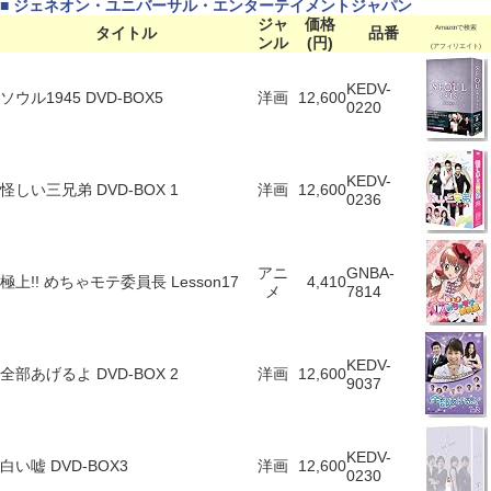
■ ジェネオン・ユニバーサル・エンターテイメントジャパン
ジャ
価格
タイトル
品番
Amazonで検索
ンル
(円)
(アフィリエイト)
KEDV-
ソウル1945 DVD-BOX5
洋画
12,600
0220
KEDV-
怪しい三兄弟 DVD-BOX 1
洋画
12,600
0236
アニ
GNBA-
極上!! めちゃモテ委員長 Lesson17
4,410
メ
7814
KEDV-
全部あげるよ DVD-BOX 2
洋画
12,600
9037
KEDV-
白い嘘 DVD-BOX3
洋画
12,600
0230