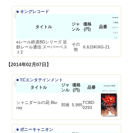
■ キングレコード
Amazon
ジャ
価格
で検索
タイトル
品番
ンル
(円)
(アフィ
リエイ
ト)
eレール鉄道BDシリーズ 近
その
鉄レール通信 スーパーベス
6,615
KIXG-21
他
ト2
【2014年02月07日】
■ TCエンタテインメント
ジャ
価格
タイトル
品番
Amazonで検索
ンル
(円)
(アフィリエイト)
シャニダールの花 Blu-
TCBD-
邦画
5,985
ray
0293
■ ポニーキャニオン