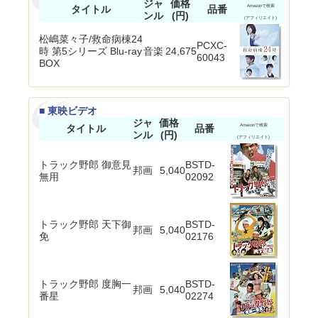
ジャ
価格
タイトル
品番
Amazonで検索
ンル
(円)
(アフィリエイト)
松嶋菜々子/救命病棟24
PCXC-
時 第5シリーズ Blu-ray
音楽
24,675
60043
BOX
■ 東映ビデオ
ジャ
価格
タイトル
品番
Amazonで検索
ンル
(円)
(アフィリエイト)
トラック野郎 御意見
BSTD-
邦画
5,040
無用
02092
トラック野郎 天下御
BSTD-
邦画
5,040
免
02176
トラック野郎 度胸一
BSTD-
邦画
5,040
番星
02274