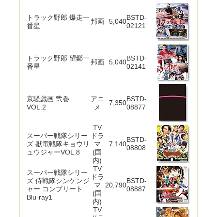
トラック野郎 爆走一
BSTD-
邦画
5,040
番星
02121
トラック野郎 望郷一
BSTD-
邦画
5,040
番星
02141
京騒戯画 弐巻
アニ
BSTD-
7,350
VOL.2
メ
08877
TV
スーパー戦隊シリー
ドラ
BSTD-
ズ 獣電戦隊キョウリ
マ
7,140
08808
ュウジャーVOL.8
(国
内)
TV
スーパー戦隊シリー
ドラ
ズ 侍戦隊シンケンジ
BSTD-
マ
20,790
ャー コンプリート
08887
(国
Blu-ray1
内)
TV