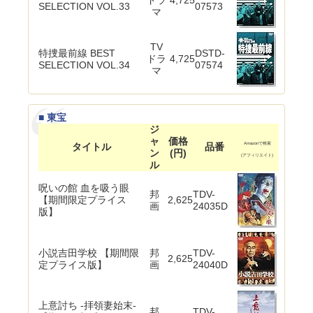
SELECTION VOL.33
07573
マ
TV
特捜最前線 BEST
DSTD-
ドラ
4,725
SELECTION VOL.34
07574
マ
■ 東宝
ジ
ャ
価格
タイトル
品番
Amazonで検索
ン
(円)
(アフィリエイト)
ル
呪いの館 血を吸う眼
邦
TDV-
【期間限定プライス
2,625
画
24035D
版】
小説吉田学校 【期間限
邦
TDV-
2,625
定プライス版】
画
24040D
上意討ち -拝領妻始末-
邦
TDV-