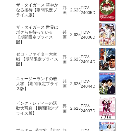
ザ・タイガース 華やか
邦
TDV-
なる招待【期間限定プ
2,625
画
24005D
ライス版】
ザ・タイガース 世界は
ボクらを待っている
邦
TDV-
2,625
【期間限定プライス
画
24006D
版】
ゼロ・ファイター大空
邦
TDV-
戦 【期間限定プライス
2,625
画
24014D
版】
ニュージーランドの若
邦
TDV-
大将 【期間限定プライ
2,625
画
24044D
ス版】
ピンク・レディーの活
邦
TDV-
動大写真 【期間限定プ
2,625
画
24007D
ライス版】
ブラボー! 若大将 【期間
邦
TDV-