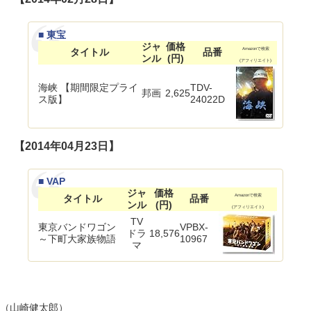
■ 東宝
ジャ
価格
タイトル
品番
Amazonで検索
ンル
(円)
(アフィリエイト)
海峡 【期間限定プライ
TDV-
邦画
2,625
ス版】
24022D
【2014年04月23日】
■ VAP
ジャ
価格
タイトル
品番
Amazonで検索
ンル
(円)
(アフィリエイト)
TV
東京バンドワゴン
VPBX-
ドラ
18,576
～下町大家族物語
10967
マ
（山崎健太郎）