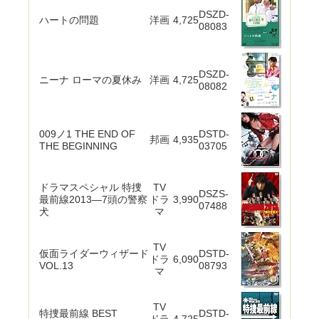
DSZD-
ハートの問題
洋画
4,725
08083
DSZD-
ニーナ ローマの夏休み
洋画
4,725
08082
009ノ1 THE END OF
DSTD-
邦画
4,935
THE BEGINNING
03705
ドラマスペシャル 特捜
TV
DSZS-
最前線2013―7頭の警察
ドラ
3,990
07488
犬
マ
TV
仮面ライダーウィザード
DSTD-
ドラ
6,090
VOL.13
08793
マ
TV
特捜最前線 BEST
DSTD-
ドラ
4,725