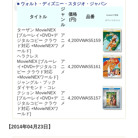
■ ウォルト・ディズニー・スタジオ・ジャパン
ジ
ャ
価格
タイトル
品番
Amazonで検索
ン
(円)
(アフィリエイト)
ル
ターザン MovieNEX
[ブルーレイ+DVD+デ
ア
ジタルコピー クラウ
ニ
4,200
VWAS5159
ド対応 +MovieNEXワ
メ
ールド]
ヘラクレス
MovieNEX [ブルーレ
ア
イ+DVD+デジタルコ
ニ
4,200
VWAS5161
ピー クラウド対応
メ
+MovieNEXワールド]
ジャングル・ブック
ダイヤモンド・コレ
クション MovieNEX
ア
[ブルーレイ+DVD+デ
ニ
4,200
VWAS5157
ジタルコピー クラウ
メ
ド対応 +MovieNEXワ
ールド]
【2014年04月23日】