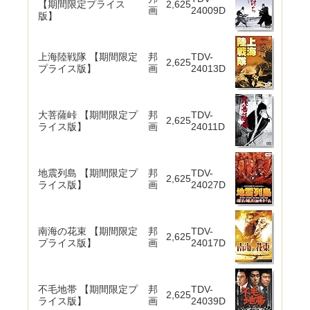
【期間限定プライス
2,625
画
24009D
版】
上海陸戦隊 【期間限定
邦
TDV-
2,625
プライス版】
画
24013D
大菩薩峠 【期間限定プ
邦
TDV-
2,625
ライス版】
画
24011D
地震列島 【期間限定プ
邦
TDV-
2,625
ライス版】
画
24027D
南海の花束 【期間限定
邦
TDV-
2,625
プライス版】
画
24017D
不毛地帯 【期間限定プ
邦
TDV-
2,625
ライス版】
画
24039D