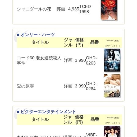
TCED-
シャニダールの花
邦画
4,935
1998
■ オンリー・ハーツ
ジャ
価格
タイトル
品番
Amazonで検索
ンル
(円)
(アフィリエイト)
コード60 老女連続殺人
OHD-
洋画
3,990
事件
0263
OHD-
愛の原罪
洋画
3,990
0264
■ ビクターエンタテインメント
ジャ
価格
タイトル
品番
Amazonで検索
ンル
(円)
(アフィリエイト)
VIBF-