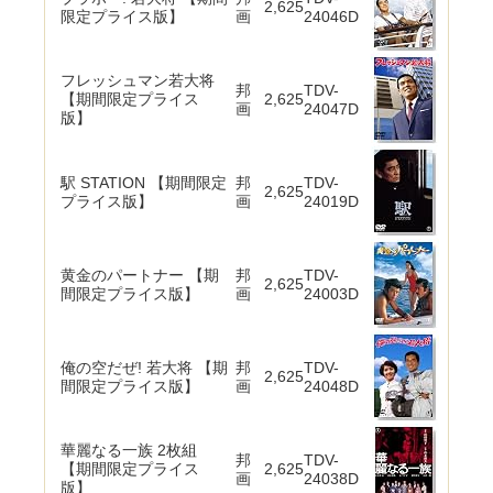
2,625
限定プライス版】
画
24046D
フレッシュマン若大将
邦
TDV-
【期間限定プライス
2,625
画
24047D
版】
駅 STATION 【期間限定
邦
TDV-
2,625
プライス版】
画
24019D
黄金のパートナー 【期
邦
TDV-
2,625
間限定プライス版】
画
24003D
俺の空だぜ! 若大将 【期
邦
TDV-
2,625
間限定プライス版】
画
24048D
華麗なる一族 2枚組
邦
TDV-
【期間限定プライス
2,625
画
24038D
版】