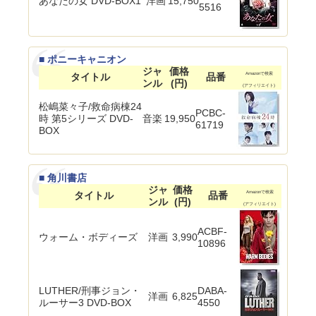
あなたの女 DVD-BOX1
洋画
15,750
5516
■ ポニーキャニオン
ジャ
価格
タイトル
品番
Amazonで検索
ンル
(円)
(アフィリエイト)
松嶋菜々子/救命病棟24
PCBC-
時 第5シリーズ DVD-
音楽
19,950
61719
BOX
■ 角川書店
ジャ
価格
タイトル
品番
Amazonで検索
ンル
(円)
(アフィリエイト)
ACBF-
ウォーム・ボディーズ
洋画
3,990
10896
LUTHER/刑事ジョン・
DABA-
洋画
6,825
ルーサー3 DVD-BOX
4550