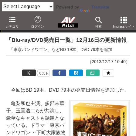
Powered by
Translate
「Blu-ray発売日一覧」の更新情報
カテゴリ
ログイン
検索
Impressサイト
「Blu-ray/DVD発売日一覧」12月16日の更新情報
「東京バンドワゴン」などBD 19本、DVD 79本を追加
（2013/12/17 10:40）
リスト
今回はBD 19本、DVD 79本の発売日情報を追加した。
亀梨和也主演、多部未華
子、玉置浩二らが共演し、
豪華なキャストも話題とな
っている。ドラマ「東京バ
ンドワゴン ～下町大家族物