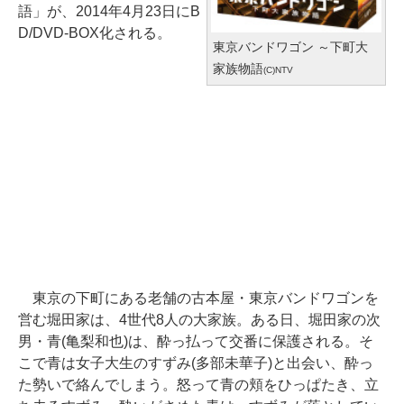
語」が、2014年4月23日にB
D/DVD-BOX化される。
東京バンドワゴン ～下町大
家族物語
(C)NTV
東京の下町にある老舗の古本屋・東京バンドワゴンを
営む堀田家は、4世代8人の大家族。ある日、堀田家の次
男・青(亀梨和也)は、酔っ払って交番に保護される。そ
こで青は女子大生のすずみ(多部未華子)と出会い、酔っ
た勢いで絡んでしまう。怒って青の頬をひっぱたき、立