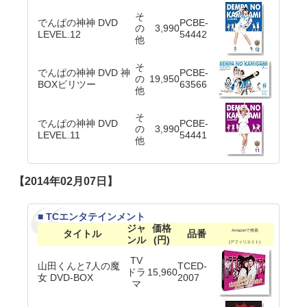
そ
でんぱの神神 DVD
PCBE-
の
3,990
LEVEL.12
54442
他
そ
でんぱの神神 DVD 神
PCBE-
の
19,950
BOXビリツー
63566
他
そ
でんぱの神神 DVD
PCBE-
の
3,990
LEVEL.11
54441
他
【2014年02月07日】
■ TCエンタテインメント
ジャ
価格
タイトル
品番
Amazonで検索
ンル
(円)
(アフィリエイト)
TV
山田くんと7人の魔
TCED-
ドラ
15,960
女 DVD-BOX
2007
マ