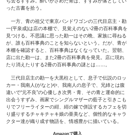
ち去るすずみ。酔いがさめた青は、すずみが落としてい
った古書を拾う。
一方、青の祖父で東京バンドワゴンの三代目店主・勘
一(平泉成)は店の本棚で、見覚えのない2冊の百科事典を
見つける。不思議に思った勘一はその晩、家族に尋ねる
が、誰も百科事典のことを知らないという。だが、青が
本棚を確認すると、百科事典はなくなっていた。翌朝、
店に出た勘一は、また2冊の百科事典を発見。店に現れ
たり消えたりする2冊の百科事典の謎とは……。
三代目店主の勘一を大黒柱として、息子で伝説のロッ
カー・我南人(がなと)や、我南人の息子で、兄姉とは腹
違いで“元不良”の心優しき次男・青、その青と運命的に
出会うすずみ、画家でシングルマザーの藍子と引きこも
りでフリーライターの紺、紺の嫁で併設するカフェを切
り盛りするチャキチャキ娘の亜美など、個性的なキャラ
クター達が織り成す物語を、情感豊かに描いている。
Amazonで購入