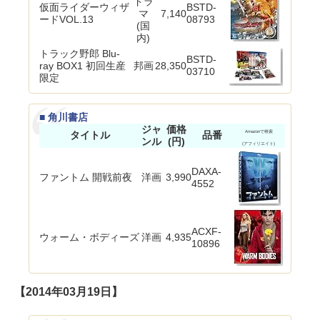
ドラ
仮面ライダーウィザ
BSTD-
マ
7,140
ードVOL.13
08793
(国
内)
トラック野郎 Blu-
BSTD-
ray BOX1 初回生産
邦画
28,350
03710
限定
■ 角川書店
ジャ
価格
タイトル
品番
Amazonで検索
ンル
(円)
(アフィリエイト)
DAXA-
ファントム 開戦前夜
洋画
3,990
4552
ACXF-
ウォーム・ボディーズ
洋画
4,935
10896
【2014年03月19日】