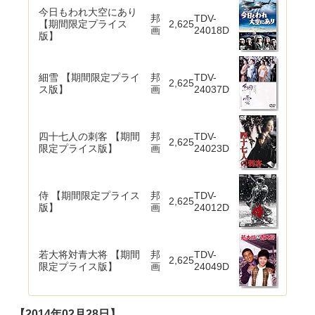
今日もわれ大空にあり
邦
TDV-
【期間限定プライス
2,625
画
24018D
版】
細雪 【期間限定プライ
邦
TDV-
2,625
ス版】
画
24037D
四十七人の刺客 【期間
邦
TDV-
2,625
限定プライス版】
画
24023D
侍 【期間限定プライス
邦
TDV-
2,625
版】
画
24012D
若大将対青大将 【期間
邦
TDV-
2,625
限定プライス版】
画
24049D
【2014年02月28日】