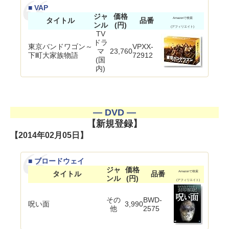
■ VAP
ジャ
価格
タイトル
品番
Amazonで検索
ンル
(円)
(アフィリエイト)
TV
ドラ
東京バンドワゴン～
VPXX-
マ
23,760
下町大家族物語
72912
(国
内)
― DVD ―
【新規登録】
【2014年02月05日】
■ ブロードウェイ
ジャ
価格
タイトル
品番
Amazonで検索
ンル
(円)
(アフィリエイト)
その
BWD-
呪い面
3,990
他
2575