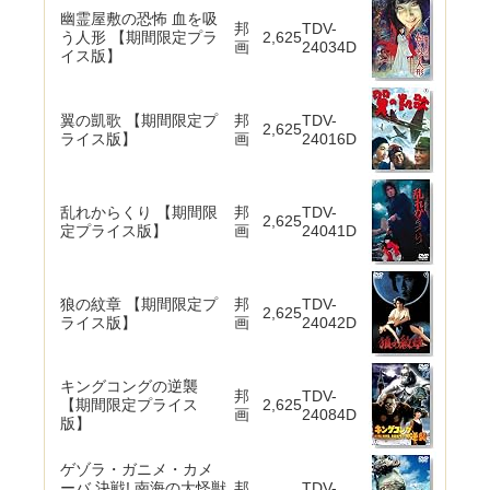
幽霊屋敷の恐怖 血を吸
邦
TDV-
う人形 【期間限定プラ
2,625
画
24034D
イス版】
翼の凱歌 【期間限定プ
邦
TDV-
2,625
ライス版】
画
24016D
乱れからくり 【期間限
邦
TDV-
2,625
定プライス版】
画
24041D
狼の紋章 【期間限定プ
邦
TDV-
2,625
ライス版】
画
24042D
キングコングの逆襲
邦
TDV-
【期間限定プライス
2,625
画
24084D
版】
ゲゾラ・ガニメ・カメ
ーバ 決戦! 南海の大怪獣
邦
TDV-