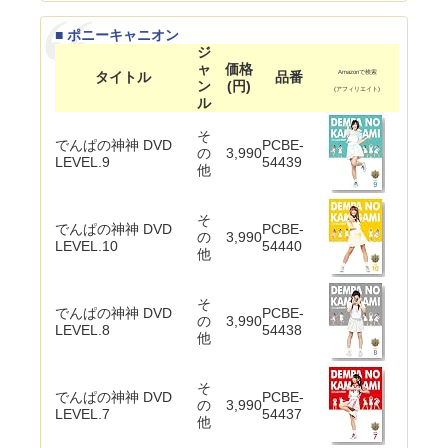
■ ポニーキャニオン
ジ
ャ
価格
タイトル
品番
Amazonで検索
ン
(円)
(アフィリエイト)
ル
そ
でんぱの神神 DVD
PCBE-
の
3,990
LEVEL.9
54439
他
そ
でんぱの神神 DVD
PCBE-
の
3,990
LEVEL.10
54440
他
そ
でんぱの神神 DVD
PCBE-
の
3,990
LEVEL.8
54438
他
そ
でんぱの神神 DVD
PCBE-
の
3,990
LEVEL.7
54437
他