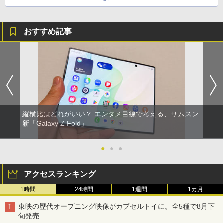
おすすめ記事
縦横比はどれがいい？ エンタメ目線で考える、サムスン
新「Galaxy Z Fold」
●
●
●
アクセスランキング
1時間
24時間
1週間
1カ月
東映の歴代オープニング映像がカプセルトイに。全5種で8月下
旬発売