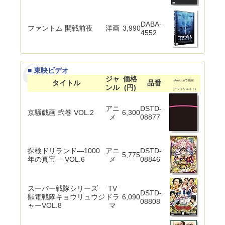
DABA-
ファントム 開戦前夜
洋画
3,990
4552
■ 東映ビデオ
ジャ
価格
タイトル
品番
Amazonで検索
ンル
(円)
(アフィリエイト)
アニ
DSTD-
京騒戯画 弐巻 VOL.2
6,300
メ
08877
探検ドリランド―1000
アニ
DSTD-
5,775
年の真宝― VOL.6
メ
08846
スーパー戦隊シリーズ
TV
DSTD-
獣電戦隊キョウリュウジ
ドラ
6,090
08808
ャーVOL.8
マ