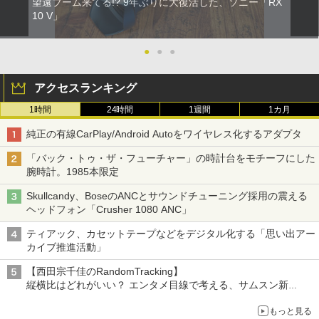
望遠ブーム来てる!? 9年ぶりに大復活した、ソニー「RX
10 V」
●
●
●
アクセスランキング
1時間
24時間
1週間
1カ月
純正の有線CarPlay/Android Autoをワイヤレス化するアダプタ
「バック・トゥ・ザ・フューチャー」の時計台をモチーフにした
腕時計。1985本限定
Skullcandy、BoseのANCとサウンドチューニング採用の震える
ヘッドフォン「Crusher 1080 ANC」
ティアック、カセットテープなどをデジタル化する「思い出アー
カイブ推進活動」
【西田宗千佳のRandomTracking】
縦横比はどれがいい？ エンタメ目線で考える、サムスン新
「Galaxy Z Fold」
もっと見る