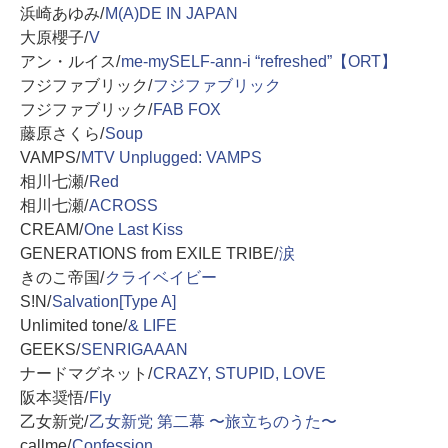
浜崎あゆみ/
M(A)DE IN JAPAN
大原櫻子/
V
アン・ルイス/
me-mySELF-ann-i “refreshed”【ORT】
フジファブリック/
フジファブリック
フジファブリック/
FAB FOX
藤原さくら/
Soup
VAMPS/
MTV Unplugged: VAMPS
相川七瀬/
Red
相川七瀬/
ACROSS
CREAM/
One Last Kiss
GENERATIONS from EXILE TRIBE/
涙
きのこ帝国/
クライベイビー
S!N/
Salvation[Type A]
Unlimited tone/
& LIFE
GEEKS/
SENRIGAAAN
ナードマグネット/
CRAZY, STUPID, LOVE
阪本奨悟/
Fly
乙女新党/
乙女新党 第二幕 〜旅立ちのうた〜
callme/
Confession