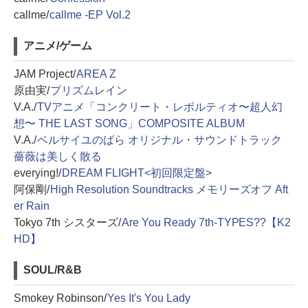
callme/
callme -EP Vol.2
アニメ/ゲーム
JAM Project/
AREA Z
原由実/
プリズムレイン
V.A./
TVアニメ「コンクリート・レボルティオ〜超人幻
想〜 THE LAST SONG」COMPOSITE ALBUM
V.A./
ベルサイユのばら オリジナル・サウンドトラック
薔薇は美しく散る
everying!/
DREAM FLIGHT<初回限定盤>
阿保剛/
High Resolution Soundtracks メモリーズオフ Aft
er Rain
Tokyo 7th シスターズ/
Are You Ready 7th-TYPES??【K2
HD】
SOUL/R&B
Smokey Robinson/
Yes It's You Lady