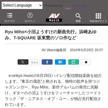
Powered by
Translate
e-onkyo musicハイレゾ配信情報
カテゴリ
ログイン
検索
Impressサイト
Ryu Miho×小沼ようすけの新曲先行。浜崎あゆ
み、T-SQUARE 坂東慧のソロ作など
AV Watch編集部
2016年6月29日 20:07
リスト
e-onkyo musicの6月29日ハイレゾ配信開始楽曲を紹介
します。”東京の溜息”と称される、独特の歌声を持つジ
ャズシンガー、Ryu Miho。新作アルバムの発売に先駆
け、ギターの小沼ようすけをフィーチャーしたリードト
ラック「ザ・ニアネス・オブ・ユー」が独占先行配信さ
れています。