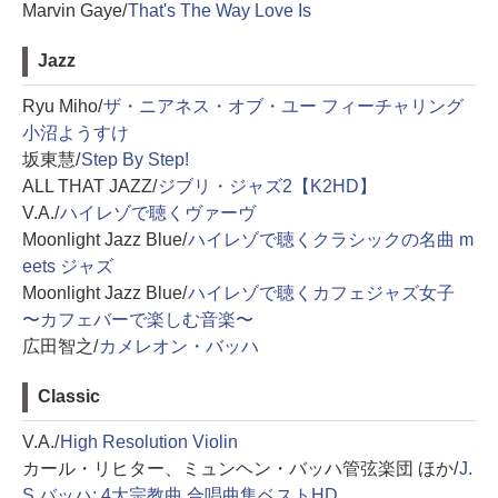
Marvin Gaye/
That's The Way Love Is
Jazz
Ryu Miho/
ザ・ニアネス・オブ・ユー フィーチャリング
小沼ようすけ
坂東慧/
Step By Step!
ALL THAT JAZZ/
ジブリ・ジャズ2【K2HD】
V.A./
ハイレゾで聴くヴァーヴ
Moonlight Jazz Blue/
ハイレゾで聴くクラシックの名曲 m
eets ジャズ
Moonlight Jazz Blue/
ハイレゾで聴くカフェジャズ女子
〜カフェバーで楽しむ音楽〜
広田智之/
カメレオン・バッハ
Classic
V.A./
High Resolution Violin
カール・リヒター、ミュンヘン・バッハ管弦楽団 ほか/
J.
S.バッハ: 4大宗教曲 合唱曲集ベストHD