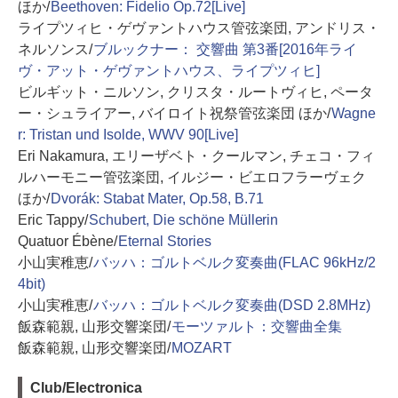
ほか/
Beethoven: Fidelio Op.72[Live]
ライプツィヒ・ゲヴァントハウス管弦楽団, アンドリス・
ネルソンス/
ブルックナー： 交響曲 第3番[2016年ライ
ヴ・アット・ゲヴァントハウス、ライプツィヒ]
ビルギット・ニルソン, クリスタ・ルートヴィヒ, ペータ
ー・シュライアー, バイロイト祝祭管弦楽団 ほか/
Wagne
r: Tristan und Isolde, WWV 90[Live]
Eri Nakamura, エリーザベト・クールマン, チェコ・フィ
ルハーモニー管弦楽団, イルジー・ビエロフラーヴェク
ほか/
Dvorák: Stabat Mater, Op.58, B.71
Eric Tappy/
Schubert, Die schöne Müllerin
Quatuor Ébène/
Eternal Stories
小山実稚恵/
バッハ：ゴルトベルク変奏曲(FLAC 96kHz/2
4bit)
小山実稚恵/
バッハ：ゴルトベルク変奏曲(DSD 2.8MHz)
飯森範親, 山形交響楽団/
モーツァルト：交響曲全集
飯森範親, 山形交響楽団/
MOZART
Club/Electronica