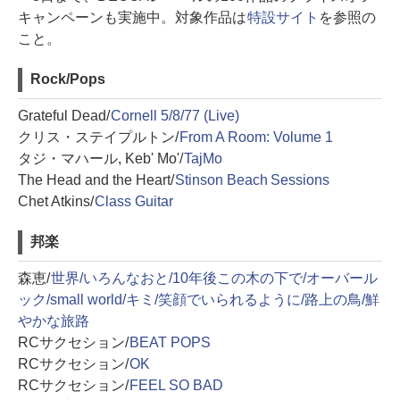
キャンペーンも実施中。対象作品は
特設サイト
を参照の
こと。
Rock/Pops
Grateful Dead/
Cornell 5/8/77 (Live)
クリス・ステイプルトン/
From A Room: Volume 1
タジ・マハール, Keb' Mo'/
TajMo
The Head and the Heart/
Stinson Beach Sessions
Chet Atkins/
Class Guitar
邦楽
森恵/
世界/いろんなおと/10年後この木の下で/オーバール
ック/small world/キミ/笑顔でいられるように/路上の鳥/鮮
やかな旅路
RCサクセション/
BEAT POPS
RCサクセション/
OK
RCサクセション/
FEEL SO BAD