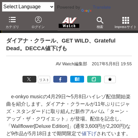
Powered by
Translate
e-onkyo musicハイレゾ配信情報
カテゴリ
ログイン
検索
Impressサイト
ダイアナ・クラール、GET WILD、Grateful
Dead。DECCA値下げも
AV Watch編集部
2017年5月8日 19:55
リスト
e-onkyo musicの4月29日〜5月8日ハイレゾ配信開始楽
曲を紹介します。ダイアナ・クラールが11年ぶりにジャ
ズ・スタンダードに取り組んだ新作アルバム「ターン・
アップ・ザ・クワイエット」が登場。配信を記念し、
「Wallflower[Deluxe Edition]」(通常3,600円が2,200円)な
ど9作品が5月18日まで期間限定で
値下げ
されています。