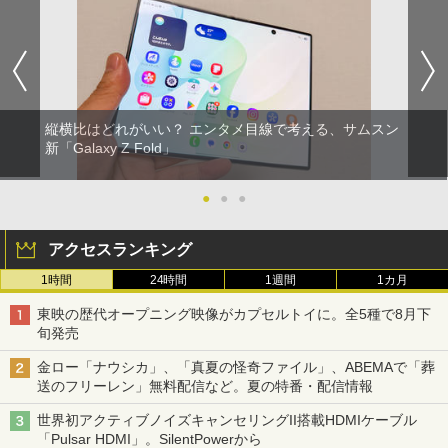
縦横比はどれがいい？ エンタメ目線で考える、サムスン
新「Galaxy Z Fold」
●
●
●
アクセスランキング
1時間
24時間
1週間
1カ月
東映の歴代オープニング映像がカプセルトイに。全5種で8月下
旬発売
金ロー「ナウシカ」、「真夏の怪奇ファイル」、ABEMAで「葬
送のフリーレン」無料配信など。夏の特番・配信情報
世界初アクティブノイズキャンセリングII搭載HDMIケーブル
「Pulsar HDMI」。SilentPowerから