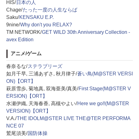
HIS/
日本の人
Chage/
たった一度の人生ならば
Saku/
KENSAKU E.P.
9nine/
Why don't you RELAX?
TM NETWORK/
GET WILD 30th Anniversary Collection -
avex Edition
アニメ/ゲーム
春奈るな/
ステラブリーズ
如月千早, 三浦あずさ, 秋月律子/
蒼い鳥(M@STER VERSI
ON)【ORT】
萩原雪歩, 菊地真, 双海亜美/真美/
First Stage(M@STER V
ERSION)【ORT】
水瀬伊織, 天海春香, 高槻やよい/
Here we go!!(M@STER
VERSION)【ORT】
V.A./
THE IDOLM@STER LIVE THE@TER PERFORMA
NCE 07
鷲尾須美/
国防体操