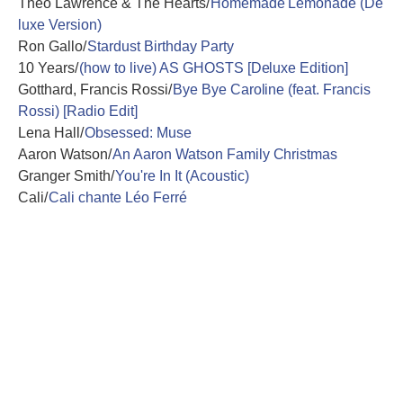
Theo Lawrence & The Hearts/
Homemade Lemonade (De
luxe Version)
Ron Gallo/
Stardust Birthday Party
10 Years/
(how to live) AS GHOSTS [Deluxe Edition]
Gotthard, Francis Rossi/
Bye Bye Caroline (feat. Francis
Rossi) [Radio Edit]
Lena Hall/
Obsessed: Muse
Aaron Watson/
An Aaron Watson Family Christmas
Granger Smith/
You're In It (Acoustic)
Cali/
Cali chante Léo Ferré