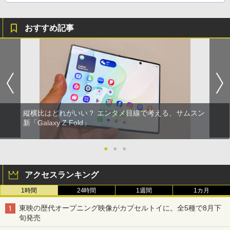
おすすめ記事
縦横比はどれがいい？ エンタメ目線で考える、サムスン
新「Galaxy Z Fold」
●
●
●
アクセスランキング
1時間
24時間
1週間
1カ月
東映の歴代オープニング映像がカプセルトイに。全5種で8月下
旬発売