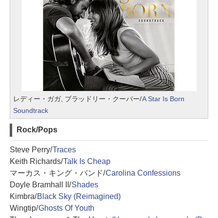
レディー・ガガ, ブラッドリー・クーパー/
A Star Is Born
Soundtrack
Rock/Pops
Steve Perry/
Traces
Keith Richards/
Talk Is Cheap
マーカス・キング・バンド/
Carolina Confessions
Doyle Bramhall II/
Shades
Kimbra/
Black Sky (Reimagined)
Wingtip/
Ghosts Of Youth