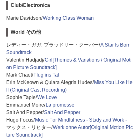
Club/Electronica
Marie Davidson/
Working Class Woman
World その他
レディー・ガガ, ブラッドリー・クーパー/
A Star Is Born
Soundtrack
Valentin Hadjadj/
Girl[Themes & Variations / Original Moti
on Picture Soundtrack]
Mark Chaet/
Flug ins Tal
Erin McKeown & Quiara Alegría Hudes/
Miss You Like He
ll (Original Cast Recording)
Sophie Tapie/
We Love
Emmanuel Moire/
La promesse
Salt And Pepper/
Salt And Pepper
Hugo Focus/
Music For Mindfulness - Study and Work -
マックス・リヒター/
Werk ohne Autor[Original Motion Pic
ture Soundtrack]