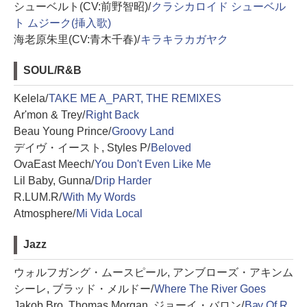
シューベルト(CV:前野智昭)/
クラシカロイド シューベル
ト ムジーク(挿入歌)
海老原朱里(CV:青木千春)/
キラキラカガヤク
SOUL/R&B
Kelela/
TAKE ME A_PART, THE REMIXES
Ar'mon & Trey/
Right Back
Beau Young Prince/
Groovy Land
デイヴ・イースト, Styles P/
Beloved
OvaEast Meech/
You Don't Even Like Me
Lil Baby, Gunna/
Drip Harder
R.LUM.R/
With My Words
Atmosphere/
Mi Vida Local
Jazz
ウォルフガング・ムースピール, アンブローズ・アキンム
シーレ, ブラッド・メルドー/
Where The River Goes
Jakob Bro, Thomas Morgan, ジョーイ・バロン/
Bay Of R