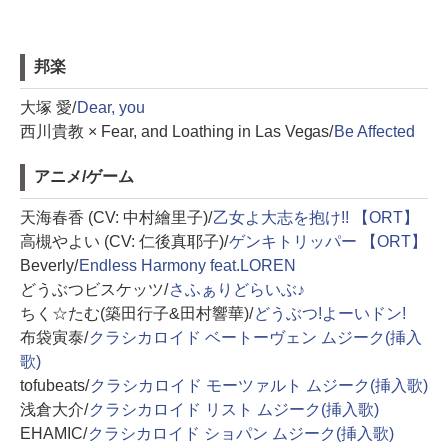
邦楽
大塚 愛/
Dear, you
西川貴教 × Fear, and Loathing in Las Vegas/
Be Affected
アニメ/ゲーム
天海春香 (CV: 中村繪里子)/
乙女よ大志を抱け!! 【ORT】
高槻やよい (CV: 仁後真耶子)/
ゲンキトリッパー 【ORT】
Beverly/
Endless Harmony feat.LOREN
どうぶつビスケッツ/
さふぁりどらいぶ♪
ちく☆たむ(築田行子&田村響華)/
どうぶつ!よーいドン!
布袋寅泰/
クラシカロイド ベートーヴェン ムジーク(挿入
歌)
tofubeats/
クラシカロイド モーツァルト ムジーク(挿入歌)
浅倉大介/
クラシカロイド リスト ムジーク(挿入歌)
EHAMIC/
クラシカロイド ショパン ムジーク(挿入歌)