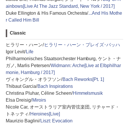
ainbows[Live At The Jazz Standard, New York / 2017]
Duke Ellington & His Famous Orchestra/
...And His Mothe
r Called Him Bill
Classic
ヒラリー・ハーン/
ヒラリー・ハーン・プレイズ･バッハ
Igor Levit/
Life
Philharmonisches Staatsorchester Hamburg, ケント・ナ
ガノ, Marlis Petersen/
Widmann: Arche[Live at Elbphilhar
monie, Hamburg / 2017]
ヴィキングル・オラフソン/
Bach Reworks[Pt. 1]
Thibaut Garcia/
Bach Inspirations
Christina Pluhar, Céline Scheen/
Himmelsmusik
Elsa Dreisig/
Miroirs
Nicole Car, オーストラリア室内管弦楽団, リチャード・
トネッティ/
Heroines[Live]
Maurizio Baglini/
Liszt: Evocation