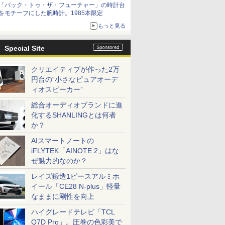
「バック・トゥ・ザ・フューチャー」の時計台
をモチーフにした腕時計。1985本限定
もっと見る
Special Site
クリエイティブが作った2万
円台の“小さなピュアオーデ
ィオスピーカー”
総合オーディオブランドに進
化するSHANLINGとは何者
か？
AIスマートノートの
iFLYTEK「AINOTE 2」はな
ぜ魅力的なのか？
レイズ鍛造1ピースアルミホ
イール「CE28 N-plus」軽量
なままに剛性を向上
ハイグレードテレビ「TCL
Q7D Pro」。圧巻の色彩美で