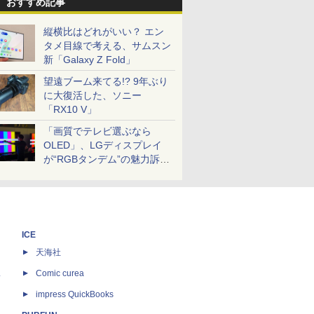
おすすめ記事
縦横比はどれがいい？ エン
タメ目線で考える、サムスン
新「Galaxy Z Fold」
望遠ブーム来てる!? 9年ぶり
に大復活した、ソニー
「RX10 V」
「画質でテレビ選ぶなら
OLED」、LGディスプレイ
が“RGBタンデム”の魅力訴
求。液晶とのガチ比較も
ICE
天海社
ス
Comic curea
impress QuickBooks