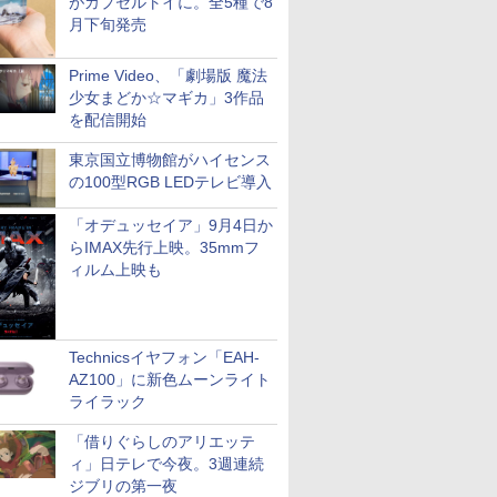
がカプセルトイに。全5種で8
月下旬発売
Prime Video、「劇場版 魔法
少女まどか☆マギカ」3作品
を配信開始
東京国立博物館がハイセンス
の100型RGB LEDテレビ導入
「オデュッセイア」9月4日か
らIMAX先行上映。35mmフ
ィルム上映も
Technicsイヤフォン「EAH-
AZ100」に新色ムーンライト
ライラック
「借りぐらしのアリエッテ
ィ」日テレで今夜。3週連続
ジブリの第一夜