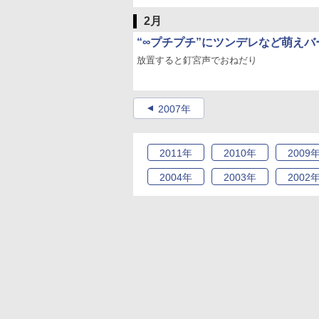
2月
“∞プチプチ”にツンデレなど萌え
放置すると釘宮声でおねだり
2007年
2011
年
2010
年
2009
2004
年
2003
年
2002