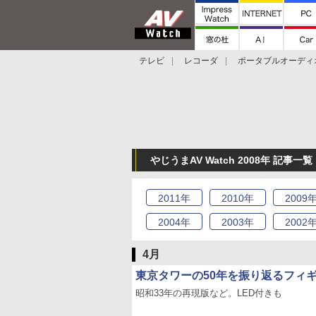
テレビ
レコーダ
ポータブルオーディ
スマートスピーカー
デジカメ
プロジ
やじうまAV Watch 2008年 記事一覧
2011
年
2010
年
2009
2004
年
2003
年
2002
4月
東京タワーの50年を振り返るフィギ
昭和33年の再現版など。LED付きも