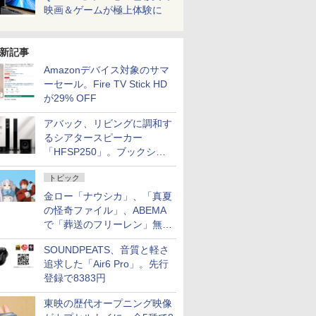
映画＆ゲームが極上体験に
新記事
Amazonデバイス対象のサマ
ーセール。Fire TV Stick HD
が29% OFF
アバック、リビングに調和す
るシアタースピーカー
「HFSP250」。ブックシェ
ルフはペア3万円以下
トピック
金ロー「ナウシカ」、「真夏
の怪奇ファイル」、ABEMA
で「葬送のフリーレン」無料
配信など。夏の特番・配信情
SOUNDPEATS、音質と軽さ
報
追求した「Air6 Pro」。先行
登録で8383円
東映の歴代オープニング映像