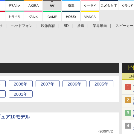
オ
ヘッドフォン
映像配信
BD
放送
業界動向
スピーカー
ェクタ
PS4
BDプレーヤー
映像配信
BD
1
年
2008
年
2007
年
2006
年
2005
年
年
2001
年
ュア10モデル
(2008/4/3)