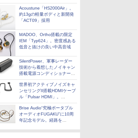
Acoustune「HS2000Air」。
約13gの軽量ボディと新開発
「ACT09」採用
MADOO、Ortho搭載の限定
IEM「Typ624」。密度感ある
低音と抜けの良い中高音域
SilentPower、軍事レーダー
技術から着想したノイキャン
搭載電源コンディショナー
「AC iPurifier2」
世界初アクティブノイズキャ
ンセリングII搭載HDMIケーブ
ル「Pulsar HDMI」。
SilentPowerから
Brise Audio“究極ポータブル
オーディオFUGAKU”に10周
年記念モデル。経路を
NISHIKIで統一。400万円