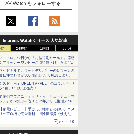
AV Watch をフォローする
Impress Watchシリーズ 人気記事
時間
24時間
1週間
1カ月
ユニクロ、今日から「お盆特別セール」。涼感
シアサッカーワンピース待望値下げ、撥水ギア
ショーツは1990円に
マクドナルド、マックデリバリーの朝マックの
最低注文料金が500円値上げ。8月18日より
1,500円から受付
ミスド「Mrs. GREEN APPLE」のコラボドーナ
ツ4種、いよいよ発売！
老舗のマウスユーティリティ「チューチューマ
ウス」がAIの力を借りて15年ぶりに復活／64bit
化、Windows 10/11、「Chrome」も走り回
【家電レビュー】手ごわい雑草との戦い、コメ
る。復活記念で2026年末まで500円
リの草刈機で完全勝利 掃除機感覚で使えた
もっと見る