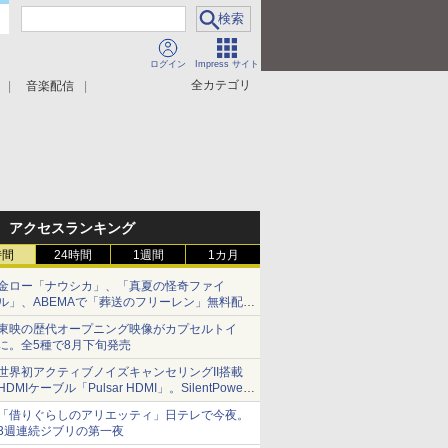
ログイン
Impress サイト
全カテゴリ
音楽配信
アクセスランキング
時間
24時間
1週間
1カ月
金ロー「ナウシカ」、「真夏の怪奇ファイ
ル」、ABEMAで「葬送のフリーレン」無料配信
など。夏の特番・配信情報
東映の歴代オープニング映像がカプセルトイ
に。全5種で8月下旬発売
世界初アクティブノイズキャンセリングII搭載
HDMIケーブル「Pulsar HDMI」。SilentPower
から
「借りぐらしのアリエッティ」日テレで今夜。
3週連続ジブリの第一夜