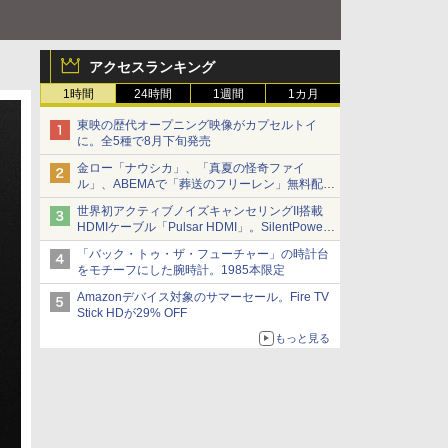
アクセスランキング
1時間
24時間
1週間
1カ月
東映の歴代オープニング映像がカプセルトイ
に。全5種で8月下旬発売
金ロー「ナウシカ」、「真夏の怪奇ファイ
ル」、ABEMAで「葬送のフリーレン」無料配信
など。夏の特番・配信情報
世界初アクティブノイズキャンセリングII搭載
HDMIケーブル「Pulsar HDMI」。SilentPower
から
「バック・トゥ・ザ・フューチャー」の時計台
をモチーフにした腕時計。1985本限定
Amazonデバイス対象のサマーセール。Fire TV
Stick HDが29% OFF
もっと見る