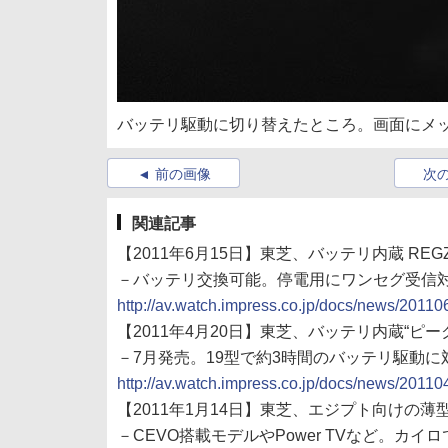
バッテリ駆動に切り替えたところ。画面にメ
前の画像
次
関連記事
【2011年6月15日】東芝、バッテリ内蔵 REG
－バッテリ交換可能。停電用にワンセグ受信
http://av.watch.impress.co.jp/docs/news/2011
【2011年4月20日】東芝、バッテリ内蔵“ピ
－7月発売。19型で約3時間のバッテリ駆動に
http://av.watch.impress.co.jp/docs/news/2011
【2011年1月14日】東芝、エジプト向けの
－CEVO搭載モデルやPower TVなど。カイ