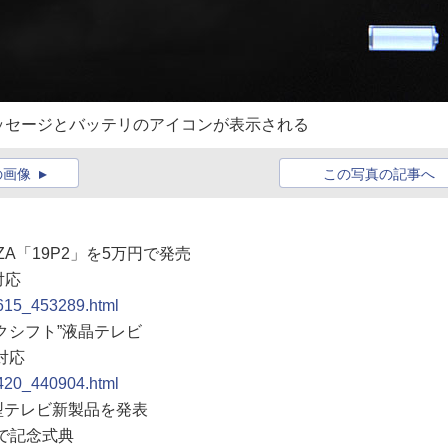
ッセージとバッテリのアイコンが表示される
の画像
この写真の記事へ
ZA「19P2」を5万円で発売
対応
0615_453289.html
ークシフト”液晶テレビ
対応
0420_440904.html
薄型テレビ新製品を発表
ロで記念式典