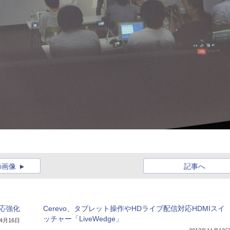
の画像
記事へ
e対応強化
Cerevo、タブレット操作やHDライブ配信対応HDMIスイ
ッチャー「LiveWedge」
年4月16日