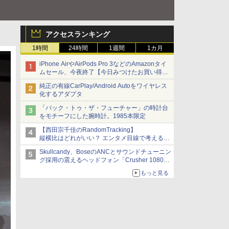
アクセスランキング
1時間
24時間
1週間
1カ月
iPhone AirやAirPods Pro 3などのAmazonタイ
ムセール、今夜終了【今日みつけたお買い得
品】
純正の有線CarPlay/Android Autoをワイヤレス
化するアダプタ
「バック・トゥ・ザ・フューチャー」の時計台
をモチーフにした腕時計。1985本限定
【西田宗千佳のRandomTracking】
縦横比はどれがいい？ エンタメ目線で考える、
サムスン新「Galaxy Z Fold」
Skullcandy、BoseのANCとサウンドチューニン
グ採用の震えるヘッドフォン「Crusher 1080
ANC」
もっと見る