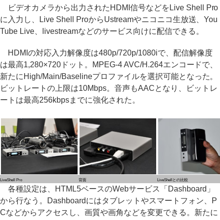
ビデオカメラから出力されたHDMI信号などをLive Shell Pro
に入力し、Live Shell ProからUstreamやニコニコ生放送、You
Tube Live、livestreamなどのサービス向けに配信できる。
HDMIの対応入力解像度は480p/720p/1080iで、配信解像度
は最高1,280×720ドット。MPEG-4 AVC/H.264エンコードで、
新たにHigh/Main/Baselineプロファイルを選択可能となった。
ビットレートの上限は10Mbps。音声もAACとなり、ビットレ
ートは最高256kbpsまでに強化された。
LiveShell Pro
背面
LiveShellとの比較
各種設定は、HTML5ベースのWebサービス「Dashboard」
から行なう。Dashboardにはタブレットやスマートフォン、P
Cなどからアクセスし、画質や画角などを変更できる。新たに