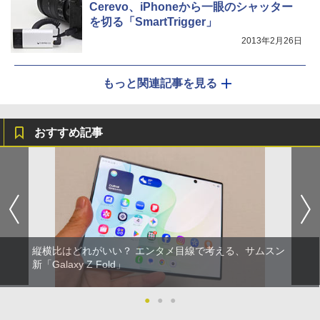
Cerevo、iPhoneから一眼のシャッター
を切る「SmartTrigger」
2013年2月26日
もっと関連記事を見る
おすすめ記事
縦横比はどれがいい？ エンタメ目線で考える、サムスン
新「Galaxy Z Fold」
●
●
●