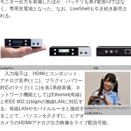
モニター出力を装備したほか、バッテリも単3電池×3ではな
く、専用充電池となった。なお、LiveShellも引き続き販売さ
れる。
LiveShell Pro
背面
入力端子は、HDMIとコンポジット、
アナログ音声(ミニ)、プラグインパワー
対応のマイク(ミニ)を各1系統装備。ネ
ットワーク機能としてはEthernet(有線)
とIEEE 802.11b/g/nの無線LANに対応す
る。有線LANやモバイルルータと接続す
LiveShell Proをもつフラップガールズスクー
ルの青山玲奈さん
ることで、パソコンを介さずに、ビデオ
カメラのHDMI/アナログ出力映像をライブ配信可能。