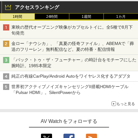
アクセスランキング
1時間
24時間
1週間
1カ月
東映の歴代オープニング映像がカプセルトイに。全5種で8月下
旬発売
金ロー「ナウシカ」、「真夏の怪奇ファイル」、ABEMAで「葬
送のフリーレン」無料配信など。夏の特番・配信情報
「バック・トゥ・ザ・フューチャー」の時計台をモチーフにした
腕時計。1985本限定
純正の有線CarPlay/Android Autoをワイヤレス化するアダプタ
世界初アクティブノイズキャンセリングII搭載HDMIケーブル
「Pulsar HDMI」。SilentPowerから
もっと見る
AV Watch をフォローする