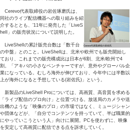
Cerevo代表取締役の岩佐琢磨氏は、
同社のライブ配信機器への取り組みを紹
介するととも、'11年に発売した「LiveS
hell」の販売状況について説明した。
LiveShellの累計販売台数は「数千台
Cerevo代表取締役の岩佐氏
の中盤」とのこと。LiveShellは、北米や欧州でも販売開始し
ており、これまでの販売構成比は日本が6割、北米/欧州で4
割。「アキバの小さなベンチャーですが、意外やグローバル企
業になっている。むしろ海外が伸びており、今年中には半数以
上が海外になると予想している(岩佐氏)」という。
新製品のLiveShell Proについては、高画質、高音質を求める
「ライブ配信のプロ向け」と位置づける。放送局のカメラや送
出機のような「映像のプロ」の市場ではなく、ミュージシャン
や団体などが、「自分でコンテンツを持っていて、半ば職業的
にやっていこうという人」向けに展開。PCを使わずに、映像
を安定して高画質に配信できる点を訴求していく。