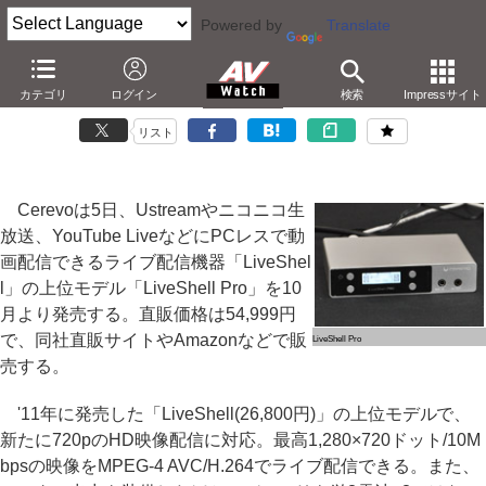
Powered by
Translate
Cerevo、720p対応のライブ配信機「LiveShell Pro」
カテゴリ
ログイン
検索
Impressサイト
－54,999円。HDでUstream/YouTube Live/ニコ生配信
リスト
Cerevoは5日、Ustreamやニコニコ生
放送、YouTube LiveなどにPCレスで動
画配信できるライブ配信機器「LiveShel
l」の上位モデル「LiveShell Pro」を10
月より発売する。直販価格は54,999円
で、同社直販サイトやAmazonなどで販
LiveShell Pro
売する。
'11年に発売した「LiveShell(26,800円)」の上位モデルで、
新たに720pのHD映像配信に対応。最高1,280×720ドット/10M
bpsの映像をMPEG-4 AVC/H.264でライブ配信できる。また、