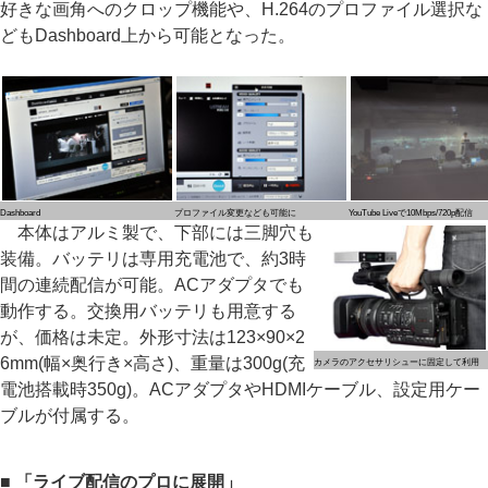
好きな画角へのクロップ機能や、H.264のプロファイル選択な
どもDashboard上から可能となった。
Dashboard
プロファイル変更なども可能に
YouTube Liveで10Mbps/720p配信
本体はアルミ製で、下部には三脚穴も
装備。バッテリは専用充電池で、約3時
間の連続配信が可能。ACアダプタでも
動作する。交換用バッテリも用意する
が、価格は未定。外形寸法は123×90×2
6mm(幅×奥行き×高さ)、重量は300g(充
カメラのアクセサリシューに固定して利用
電池搭載時350g)。ACアダプタやHDMIケーブル、設定用ケー
ブルが付属する。
■ 「ライブ配信のプロに展開」