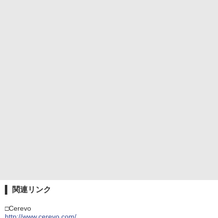
関連リンク
□Cerevo
http://www.cerevo.com/