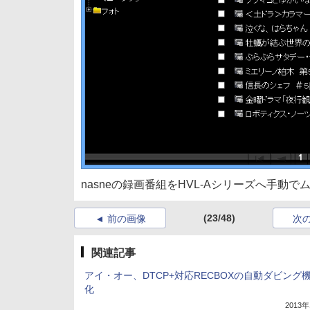
nasneの録画番組をHVL-Aシリーズへ手動
(23/48)
前の画像
次
関連記事
アイ・オー、DTCP+対応RECBOXの自動ダビング
化
2013