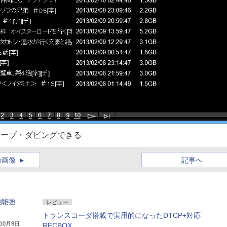
でムーブ・ダビングできる
の画像
記事へ
機能強
レビュー
トランスコーダ搭載で実用的になったDTCP+対応
年10月9日
RECBOX