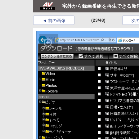
宅外から録画番組を再生できる新RE
(23/48)
前の画像
次