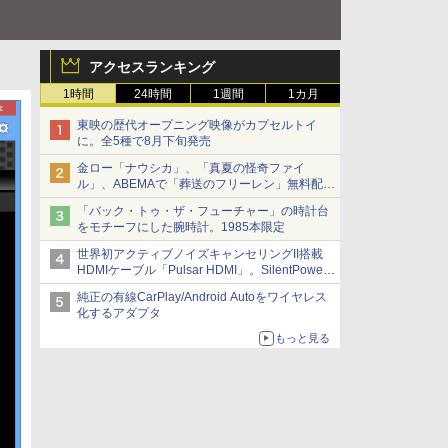
アクセスランキング
1時間
24時間
1週間
1カ月
東映の歴代オープニング映像がカプセルトイ
に。全5種で8月下旬発売
金ロー「ナウシカ」、「真夏の怪奇ファイ
ル」、ABEMAで「葬送のフリーレン」無料配信
など。夏の特番・配信情報
「バック・トゥ・ザ・フューチャー」の時計台
をモチーフにした腕時計。1985本限定
世界初アクティブノイズキャンセリングII搭載
HDMIケーブル「Pulsar HDMI」。SilentPower
から
純正の有線CarPlay/Android Autoをワイヤレス
化するアダプタ
もっと見る