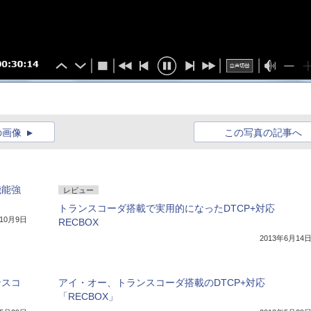
の画像
この写真の記事へ
機能強
レビュー
トランスコーダ搭載で実用的になったDTCP+対応
年10月9日
RECBOX
2013年6月14
ンスコ
アイ・オー、トランスコーダ搭載のDTCP+対応
「RECBOX」