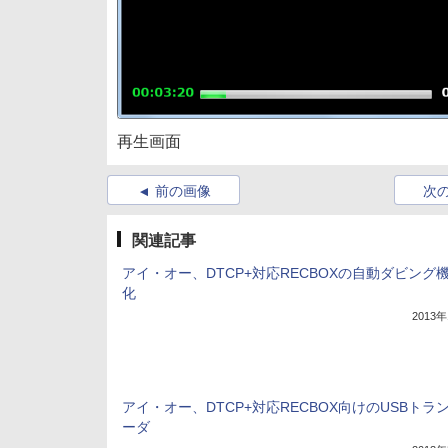
再生画面
前の画像
次
関連記事
アイ・オー、DTCP+対応RECBOXの自動ダビング
化
2013
アイ・オー、DTCP+対応RECBOX向けのUSBトラ
ーダ