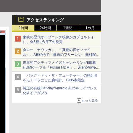
アクセスランキング
1時間
24時間
1週間
1カ月
東映の歴代オープニング映像がカプセルトイ
に。全5種で8月下旬発売
金ロー「ナウシカ」、「真夏の怪奇ファイ
ル」、ABEMAで「葬送のフリーレン」無料配信
など。夏の特番・配信情報
世界初アクティブノイズキャンセリングII搭載
HDMIケーブル「Pulsar HDMI」。SilentPower
から
「バック・トゥ・ザ・フューチャー」の時計台
をモチーフにした腕時計。1985本限定
純正の有線CarPlay/Android Autoをワイヤレス
化するアダプタ
もっと見る