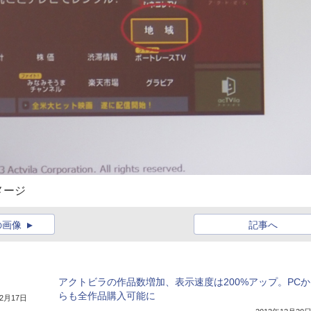
メージ
の画像
記事へ
アクトビラの作品数増加、表示速度は200%アップ。PCか
らも全作品購入可能に
年2月17日