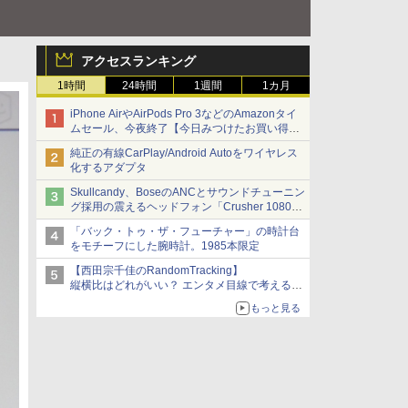
アクセスランキング
1時間
24時間
1週間
1カ月
iPhone AirやAirPods Pro 3などのAmazonタイ
ムセール、今夜終了【今日みつけたお買い得
品】
純正の有線CarPlay/Android Autoをワイヤレス
化するアダプタ
Skullcandy、BoseのANCとサウンドチューニン
グ採用の震えるヘッドフォン「Crusher 1080
ANC」
「バック・トゥ・ザ・フューチャー」の時計台
をモチーフにした腕時計。1985本限定
【西田宗千佳のRandomTracking】
縦横比はどれがいい？ エンタメ目線で考える、
サムスン新「Galaxy Z Fold」
もっと見る